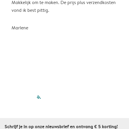
Makkelijk om te maken. De prijs plus verzendkosten
e
vond ik best pittig.
Marlene
filled-pagination
outlined-paginatio
outlined-paginat
outlined-pagin
outlined-pag
outlined-p
Schrijf je in op onze nieuwsbrief en ontvang € 5 korting!