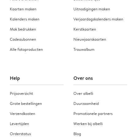
Kaarten maken
Uitnodigingen maken
Kalenders maken
Verjaardagskalenders maken
Mok bedrukken
Kerstkaarten
Cadeaubonnen
Nieuwjaarskaarten
Alle fotoproducten
Trouwalbum
Help
Over ons
Prijsoverzicht
Over albelli
Grote bestellingen
Duurzaamheid
Verzendkosten
Promotionele partners
Levertijden
Werken bij albelli
Orderstatus
Blog