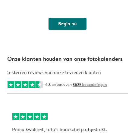
Begin nu
Onze klanten houden van onze fotokalenders
5-sterren reviews van onze tevreden klanten
4.5
op basis van
3625 beoordelingen
Prima kwaliteit, foto’s haarscherp afgedrukt.
O