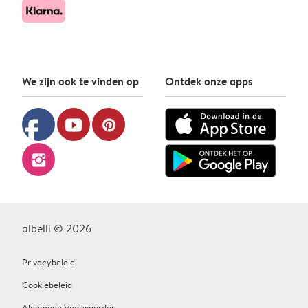
We zijn ook te vinden op
Ontdek onze apps
facebook
youtube
pinterest
instagram
albelli © 2026
Privacybeleid
Cookiebeleid
Algemene Voorwaarden