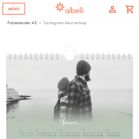
profile
shopping_cart
MENU
Fotokalender A5
Zachtgroen kleurverloop