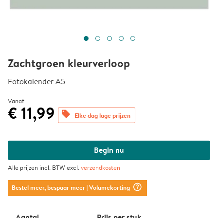
Zachtgroen kleurverloop
Fotokalender A5
Vanaf
€ 11,99
offers
Elke dag lage prijzen
Begin nu
Alle prijzen incl. BTW excl.
verzendkosten
question_mark_circle
Bestel meer, bespaar meer
| Volumekorting
Aantal
Prijs per stuk