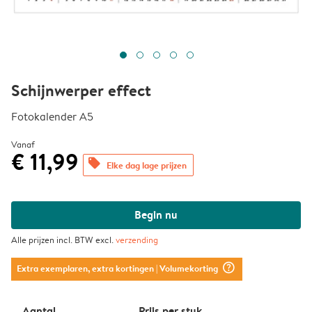
Schijnwerper effect
Fotokalender A5
Vanaf
€ 11,99
offers
Elke dag lage prijzen
Begin nu
Alle prijzen incl. BTW excl.
verzending
question_mark_circle
Extra exemplaren, extra kortingen
| Volumekorting
Aantal
Prijs per stuk