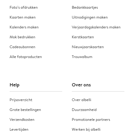
Foto’s afdrukken
Bedankkaartjes
Kaarten maken
Uitnodigingen maken
Kalenders maken
Verjaardagskalenders maken
Mok bedrukken
Kerstkaarten
Cadeaubonnen
Nieuwjaarskaarten
Alle fotoproducten
Trouwalbum
Help
Over ons
Prijsoverzicht
Over albelli
Grote bestellingen
Duurzaamheid
Verzendkosten
Promotionele partners
Levertijden
Werken bij albelli