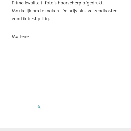
Prima kwaliteit, foto’s haarscherp afgedrukt.
O
Makkelijk om te maken. De prijs plus verzendkosten
e
vond ik best pittig.
Marlene
filled-pagination
outlined-paginatio
outlined-paginat
outlined-pagin
outlined-pag
outlined-p