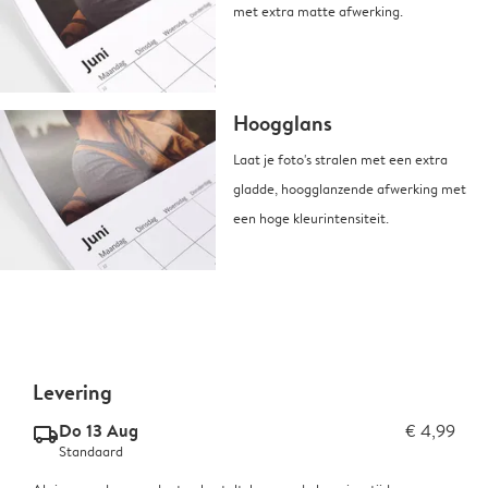
met extra matte afwerking.
Hoogglans
Laat je foto's stralen met een extra
gladde, hoogglanzende afwerking met
een hoge kleurintensiteit.
Levering
Do 13 Aug
€ 4,99
delivery_standard_v2
Standaard