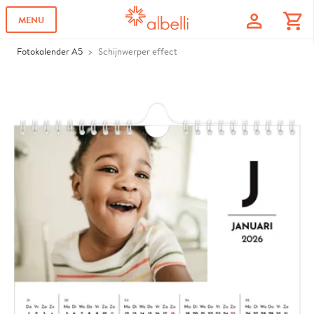
profile
shopping_cart
MENU
Fotokalender A5
Schijnwerper effect