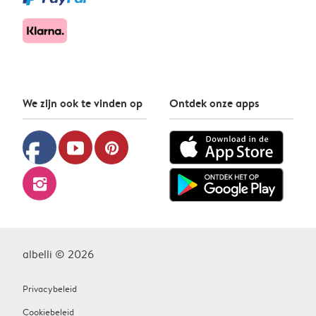
We zijn ook te vinden op
Ontdek onze apps
facebook
youtube
pinterest
instagram
albelli © 2026
Privacybeleid
Cookiebeleid