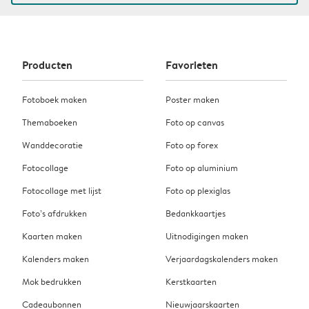
Producten
Favorieten
Fotoboek maken
Poster maken
Themaboeken
Foto op canvas
Wanddecoratie
Foto op forex
Fotocollage
Foto op aluminium
Fotocollage met lijst
Foto op plexiglas
Foto’s afdrukken
Bedankkaartjes
Kaarten maken
Uitnodigingen maken
Kalenders maken
Verjaardagskalenders maken
Mok bedrukken
Kerstkaarten
Cadeaubonnen
Nieuwjaarskaarten