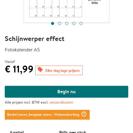
Schijnwerper effect
Fotokalender A5
Vanaf
€ 11,99
offers
Elke dag lage prijzen
Begin nu
Alle prijzen incl. BTW excl.
verzendkosten
question_mark_circle
Bestel meer, bespaar meer
| Volumekorting
Aantal
Prijs per stuk