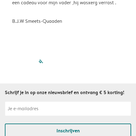
een cadeau voor mijn vader ,hij wasxerg verrast .
B.J.W Smeets-Quaaden
filled-pagination
outlined-paginatio
outlined-paginat
outlined-pagin
outlined-pag
outlined-p
Schrijf je in op onze nieuwsbrief en ontvang € 5 korting!
Inschrijven