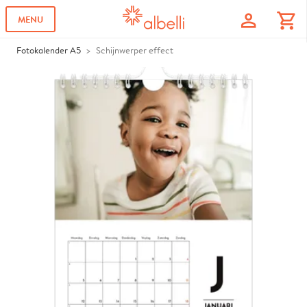
profile
shopping_cart
MENU
Fotokalender A5
Schijnwerper effect