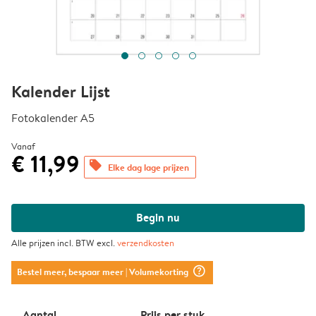
Kalender Lijst
Fotokalender A5
Vanaf
€ 11,99
offers
Elke dag lage prijzen
Begin nu
Alle prijzen incl. BTW excl.
verzendkosten
question_mark_circle
Bestel meer, bespaar meer
| Volumekorting
Aantal
Prijs per stuk