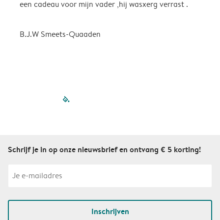
een cadeau voor mijn vader ,hij wasxerg verrast .
B.J.W Smeets-Quaaden
filled-pagination
outlined-paginatio
outlined-paginat
outlined-pagin
outlined-pag
outlined-p
Schrijf je in op onze nieuwsbrief en ontvang € 5 korting!
Inschrijven