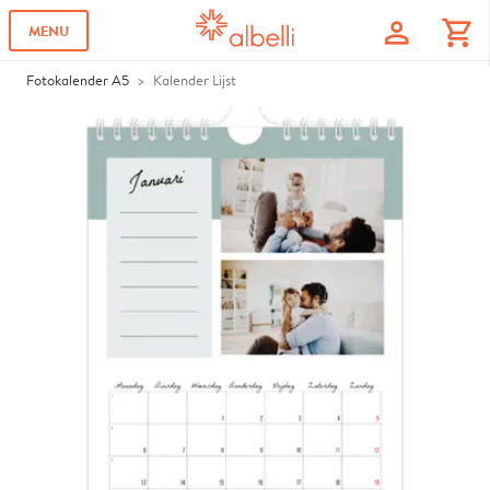
profile
shopping_cart
MENU
Fotokalender A5
Kalender Lijst