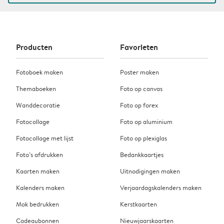
Producten
Favorieten
Fotoboek maken
Poster maken
Themaboeken
Foto op canvas
Wanddecoratie
Foto op forex
Fotocollage
Foto op aluminium
Fotocollage met lijst
Foto op plexiglas
Foto’s afdrukken
Bedankkaartjes
Kaarten maken
Uitnodigingen maken
Kalenders maken
Verjaardagskalenders maken
Mok bedrukken
Kerstkaarten
Cadeaubonnen
Nieuwjaarskaarten