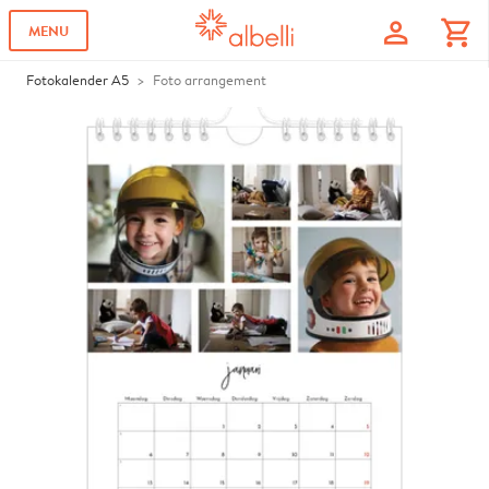
profile
shopping_cart
MENU
Fotokalender A5
Foto arrangement