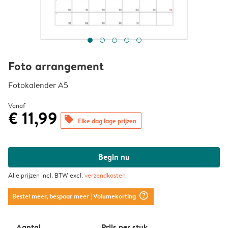
Foto arrangement
Fotokalender A5
Vanaf
€ 11,99
offers
Elke dag lage prijzen
Begin nu
Alle prijzen incl. BTW excl.
verzendkosten
question_mark_circle
Bestel meer, bespaar meer
| Volumekorting
Aantal
Prijs per stuk