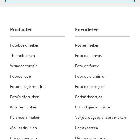
Producten
Favorieten
Fotoboek maken
Poster maken
Themaboeken
Foto op canvas
Wanddecoratie
Foto op forex
Fotocollage
Foto op aluminium
Fotocollage met lijst
Foto op plexiglas
Foto’s afdrukken
Bedankkaartjes
Kaarten maken
Uitnodigingen maken
Kalenders maken
Verjaardagskalenders maken
Mok bedrukken
Kerstkaarten
Cadeaubonnen
Nieuwjaarskaarten