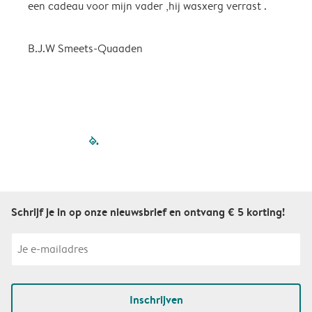
een cadeau voor mijn vader ,hij wasxerg verrast .
B.J.W Smeets-Quaaden
filled-pagination
outlined-paginatio
outlined-paginat
outlined-pagin
outlined-pag
outlined-p
Schrijf je in op onze nieuwsbrief en ontvang € 5 korting!
Inschrijven