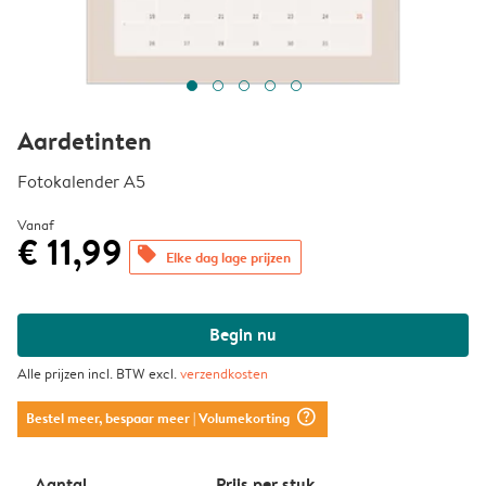
Aardetinten
Fotokalender A5
Vanaf
€ 11,99
offers
Elke dag lage prijzen
Begin nu
Alle prijzen incl. BTW excl.
verzendkosten
question_mark_circle
Bestel meer, bespaar meer
| Volumekorting
Aantal
Prijs per stuk