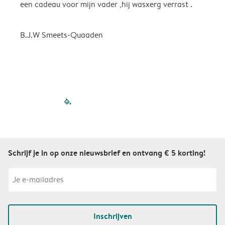
een cadeau voor mijn vader ,hij wasxerg verrast .
B.J.W Smeets-Quaaden
filled-pagination
outlined-paginatio
outlined-paginat
outlined-pagin
outlined-pag
outlined-p
Schrijf je in op onze nieuwsbrief en ontvang € 5 korting!
Inschrijven