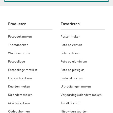
Producten
Favorieten
Fotoboek maken
Poster maken
Themaboeken
Foto op canvas
Wanddecoratie
Foto op forex
Fotocollage
Foto op aluminium
Fotocollage met lijst
Foto op plexiglas
Foto’s afdrukken
Bedankkaartjes
Kaarten maken
Uitnodigingen maken
Kalenders maken
Verjaardagskalenders maken
Mok bedrukken
Kerstkaarten
Cadeaubonnen
Nieuwjaarskaarten