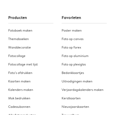
Producten
Favorieten
Fotoboek maken
Poster maken
Themaboeken
Foto op canvas
Wanddecoratie
Foto op forex
Fotocollage
Foto op aluminium
Fotocollage met lijst
Foto op plexiglas
Foto’s afdrukken
Bedankkaartjes
Kaarten maken
Uitnodigingen maken
Kalenders maken
Verjaardagskalenders maken
Mok bedrukken
Kerstkaarten
Cadeaubonnen
Nieuwjaarskaarten