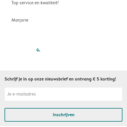
Top service en kwaliteit!
A
Marjorie
A
filled-pagination
outlined-paginatio
outlined-paginat
outlined-pagin
outlined-pag
outlined-p
Schrijf je in op onze nieuwsbrief en ontvang € 5 korting!
Inschrijven