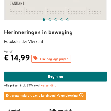
Herinneringen in beweging
Fotokalender Vierkant
Vanaf
€ 14,99
offers
Elke dag lage prijzen
Begin nu
Alle prijzen incl. BTW excl.
verzending
question_mark_circle
Extra exemplaren, extra kortingen
| Volumekorting
Aantal
Prijs per stuk