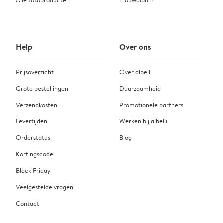
Alle fotoproducten
Trouwalbum
Help
Over ons
Prijsoverzicht
Over albelli
Grote bestellingen
Duurzaamheid
Verzendkosten
Promotionele partners
Levertijden
Werken bij albelli
Orderstatus
Blog
Kortingscode
Black Friday
Veelgestelde vragen
Contact