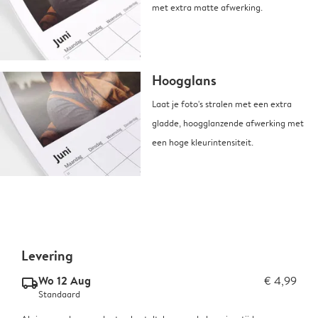
met extra matte afwerking.
Hoogglans
Laat je foto's stralen met een extra
gladde, hoogglanzende afwerking met
een hoge kleurintensiteit.
Levering
Wo 12 Aug
€ 4,99
delivery_standard_v2
Standaard