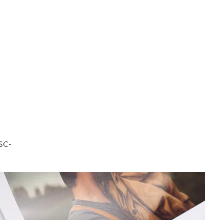
FSC-
.