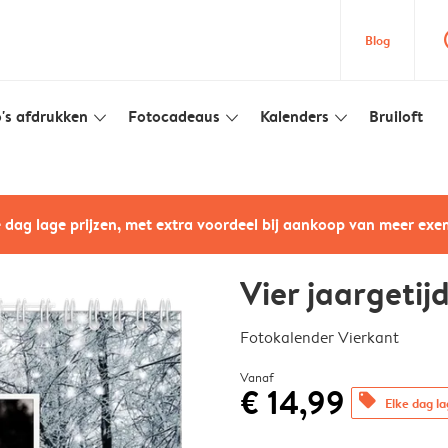
que
Blog
's afdrukken
Fotocadeaus
Kalenders
Bruiloft
slim_arrow_down
slim_arrow_down
slim_arrow_down
e dag lage prijzen, met extra voordeel bij aankoop van meer ex
Vier jaargetij
Fotokalender Vierkant
Vanaf
€ 14,99
offers
Elke dag la