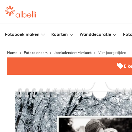
Fotoboek maken
Kaarten
Wanddecoratie
Foto
slim_arrow_down
slim_arrow_down
slim_arrow_down
Home
Fotokalenders
Jaarkalenders vierkant
Vier jaargetijden
offers
Elk