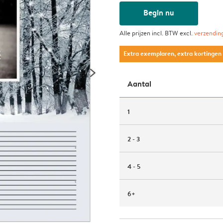
Begin nu
Alle prijzen incl. BTW excl.
verzendin
Extra exemplaren, extra kortingen
Aantal
1
2 - 3
4 - 5
6+