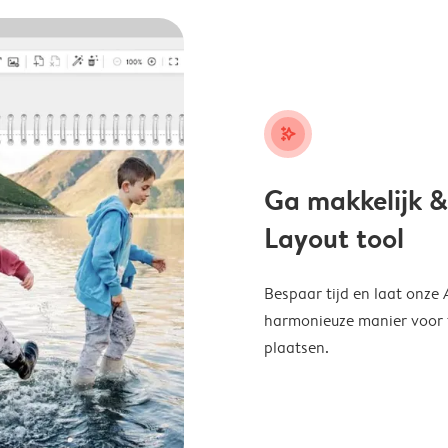
stars_plus
Ga makkelijk &
Layout tool
Bespaar tijd en laat onze
harmonieuze manier voor te
plaatsen.