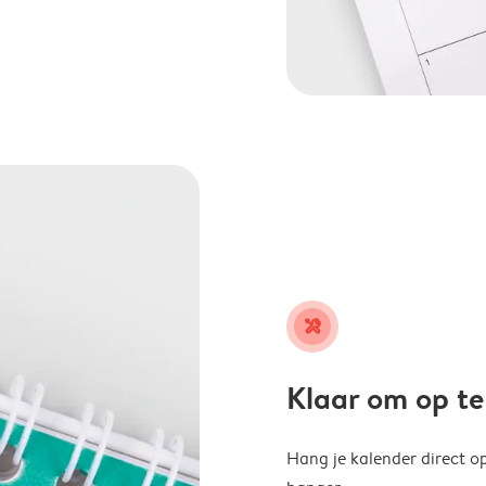
tools
Klaar om op t
Hang je kalender direct o