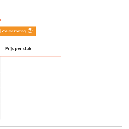
g
question_mark_circle
| Volumekorting
Prijs per stuk