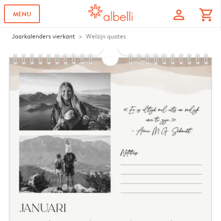
profile
shopping_cart
MENU
Jaarkalenders vierkant
Welzijn quotes