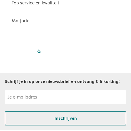
Top service en kwaliteit!
A
Marjorie
A
filled-pagination
outlined-paginatio
outlined-paginat
outlined-pagin
outlined-pag
outlined-p
Schrijf je in op onze nieuwsbrief en ontvang € 5 korting!
Inschrijven