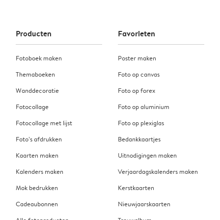
Producten
Favorieten
Fotoboek maken
Poster maken
Themaboeken
Foto op canvas
Wanddecoratie
Foto op forex
Fotocollage
Foto op aluminium
Fotocollage met lijst
Foto op plexiglas
Foto’s afdrukken
Bedankkaartjes
Kaarten maken
Uitnodigingen maken
Kalenders maken
Verjaardagskalenders maken
Mok bedrukken
Kerstkaarten
Cadeaubonnen
Nieuwjaarskaarten