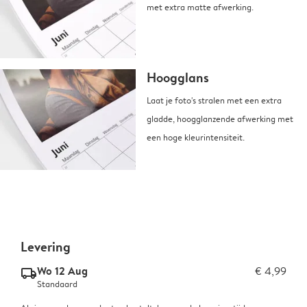
met extra matte afwerking.
Hoogglans
Laat je foto's stralen met een extra
gladde, hoogglanzende afwerking met
een hoge kleurintensiteit.
Levering
Wo 12 Aug
€ 4,99
delivery_standard_v2
Standaard