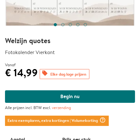
Welzijn quotes
Fotokalender Vierkant
Vanaf
€ 14,99
offers
Elke dag lage prijzen
Begin nu
Alle prijzen incl. BTW excl.
verzending
question_mark_circle
Extra exemplaren, extra kortingen
| Volumekorting
Aantal
Prijs per stuk