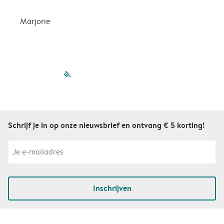
Marjorie
A
filled-pagination
outlined-paginatio
outlined-paginat
outlined-pagin
outlined-pag
outlined-p
Schrijf je in op onze nieuwsbrief en ontvang € 5 korting!
Inschrijven