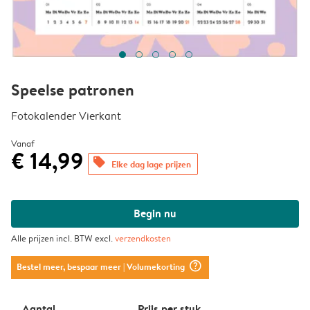
Speelse patronen
Fotokalender Vierkant
Vanaf
€ 14,99
offers
Elke dag lage prijzen
Begin nu
Alle prijzen incl. BTW excl.
verzendkosten
question_mark_circle
Bestel meer, bespaar meer
| Volumekorting
Aantal
Prijs per stuk