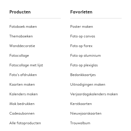
Producten
Favorieten
Fotoboek maken
Poster maken
Themaboeken
Foto op canvas
Wanddecoratie
Foto op forex
Fotocollage
Foto op aluminium
Fotocollage met lijst
Foto op plexiglas
Foto’s afdrukken
Bedankkaartjes
Kaarten maken
Uitnodigingen maken
Kalenders maken
Verjaardagskalenders maken
Mok bedrukken
Kerstkaarten
Cadeaubonnen
Nieuwjaarskaarten
Alle fotoproducten
Trouwalbum