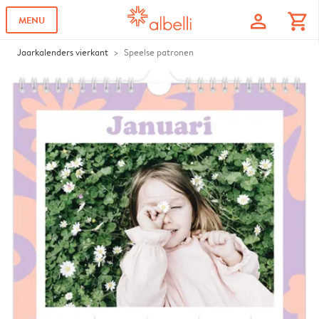
profile
shopping_cart
MENU
Jaarkalenders vierkant
Speelse patronen