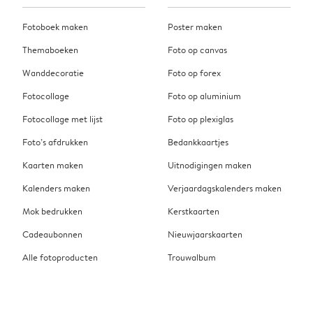
Fotoboek maken
Poster maken
Themaboeken
Foto op canvas
Wanddecoratie
Foto op forex
Fotocollage
Foto op aluminium
Fotocollage met lijst
Foto op plexiglas
Foto’s afdrukken
Bedankkaartjes
Kaarten maken
Uitnodigingen maken
Kalenders maken
Verjaardagskalenders maken
Mok bedrukken
Kerstkaarten
Cadeaubonnen
Nieuwjaarskaarten
Alle fotoproducten
Trouwalbum