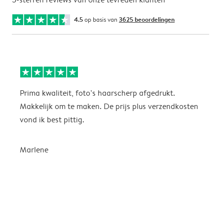
4.5
op basis van
3625 beoordelingen
Prima kwaliteit, foto’s haarscherp afgedrukt.
O
Makkelijk om te maken. De prijs plus verzendkosten
e
vond ik best pittig.
Marlene