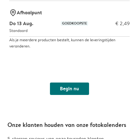
marker-pin
Afhaalpunt
Do 13 Aug.
€ 2,49
GOEDKOOPSTE
Standaard
Als je meerdere producten bestelt, kunnen de leveringstijden
veranderen.
Begin nu
Onze klanten houden van onze fotokalenders
5-sterren reviews van onze tevreden klanten