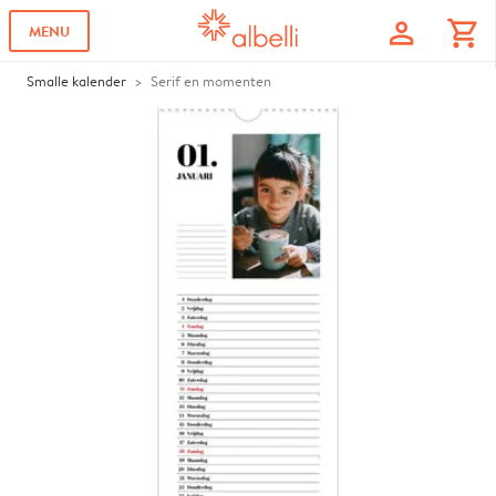
profile
shopping_cart
MENU
Smalle kalender
Serif en momenten