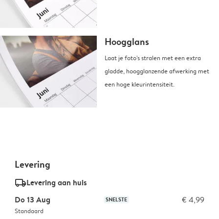
Hoogglans
Laat je foto's stralen met een extra
gladde, hoogglanzende afwerking met
een hoge kleurintensiteit.
Levering
delivery_standard_v2
Levering aan huis
Do 13 Aug
€ 4,99
SNELSTE
Standaard