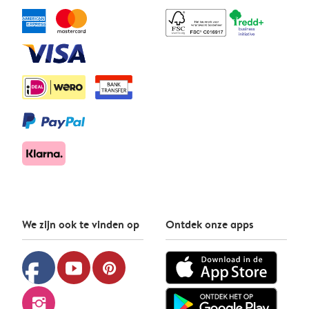
We zijn ook te vinden op
Ontdek onze apps
facebook
youtube
pinterest
instagram