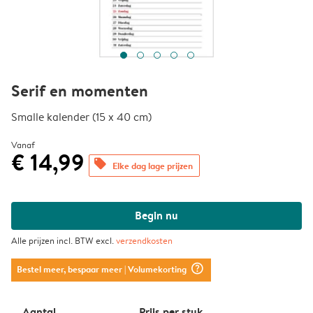
Serif en momenten
Smalle kalender (15 x 40 cm)
Vanaf
€ 14,99
offers
Elke dag lage prijzen
Begin nu
Alle prijzen incl. BTW excl.
verzendkosten
question_mark_circle
Bestel meer, bespaar meer
| Volumekorting
Aantal
Prijs per stuk