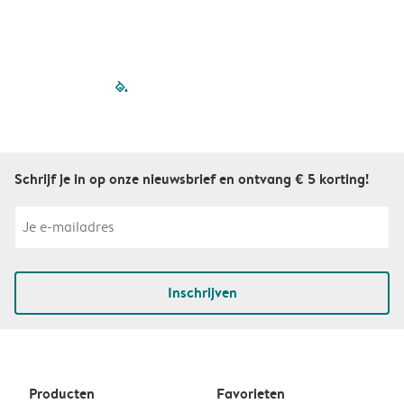
filled-pagination
outlined-paginatio
outlined-paginat
outlined-pagin
outlined-pag
outlined-p
Schrijf je in op onze nieuwsbrief en ontvang € 5 korting!
Inschrijven
Producten
Favorieten