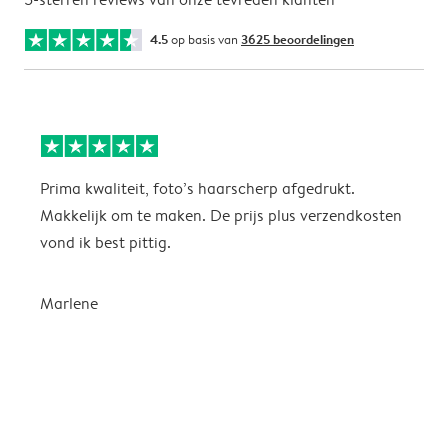
4.5
op basis van
3625 beoordelingen
Prima kwaliteit, foto’s haarscherp afgedrukt.
O
Makkelijk om te maken. De prijs plus verzendkosten
e
vond ik best pittig.
Marlene