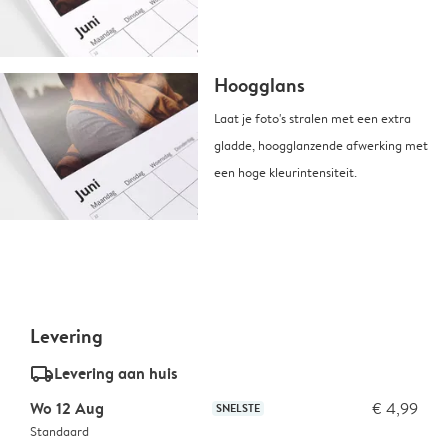
Hoogglans
Laat je foto's stralen met een extra
gladde, hoogglanzende afwerking met
een hoge kleurintensiteit.
Levering
delivery_standard_v2
Levering aan huis
Wo 12 Aug
€ 4,99
SNELSTE
Standaard