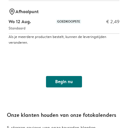
marker-pin
Afhaalpunt
Wo 12 Aug.
€ 2,49
GOEDKOOPSTE
Standaard
Als je meerdere producten bestelt, kunnen de leveringstijden
veranderen.
Begin nu
Onze klanten houden van onze fotokalenders
5-sterren reviews van onze tevreden klanten