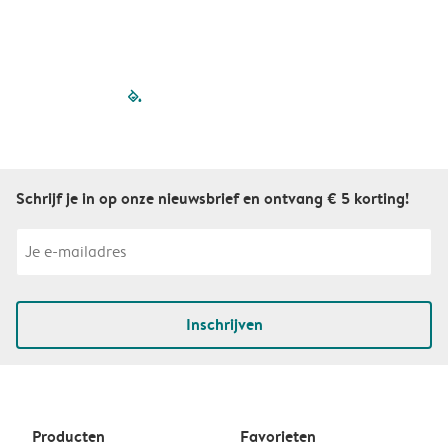
filled-pagination
outlined-paginatio
outlined-paginat
outlined-pagin
outlined-pag
outlined-p
Schrijf je in op onze nieuwsbrief en ontvang € 5 korting!
Inschrijven
Producten
Favorieten