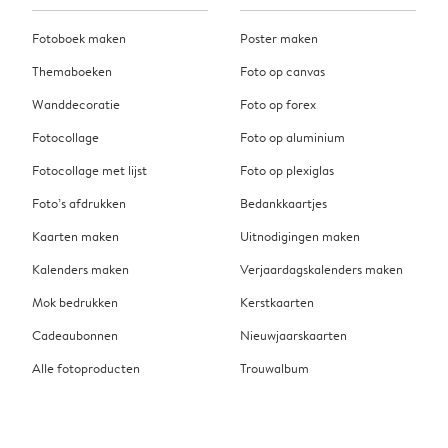
Fotoboek maken
Poster maken
Themaboeken
Foto op canvas
Wanddecoratie
Foto op forex
Fotocollage
Foto op aluminium
Fotocollage met lijst
Foto op plexiglas
Foto’s afdrukken
Bedankkaartjes
Kaarten maken
Uitnodigingen maken
Kalenders maken
Verjaardagskalenders maken
Mok bedrukken
Kerstkaarten
Cadeaubonnen
Nieuwjaarskaarten
Alle fotoproducten
Trouwalbum