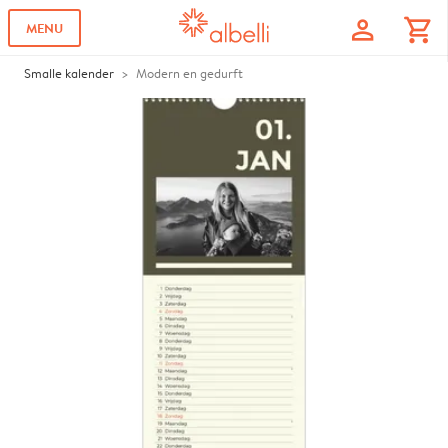
profile
shopping_cart
MENU
Smalle kalender
Modern en gedurft