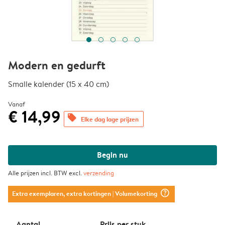
Modern en gedurft
Smalle kalender (15 x 40 cm)
Vanaf
€ 14,99
offers
Elke dag lage prijzen
Begin nu
Alle prijzen incl. BTW excl.
verzending
question_mark_circle
Extra exemplaren, extra kortingen
| Volumekorting
Aantal
Prijs per stuk