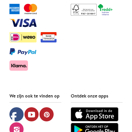
We zijn ook te vinden op
Ontdek onze apps
facebook
youtube
pinterest
instagram