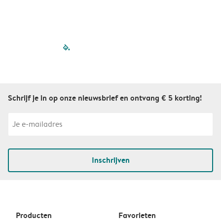
filled-pagination
outlined-paginatio
outlined-paginat
outlined-pagin
outlined-pag
outlined-p
Schrijf je in op onze nieuwsbrief en ontvang € 5 korting!
Inschrijven
Producten
Favorieten