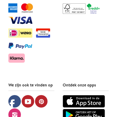
We zijn ook te vinden op
Ontdek onze apps
facebook
youtube
pinterest
instagram