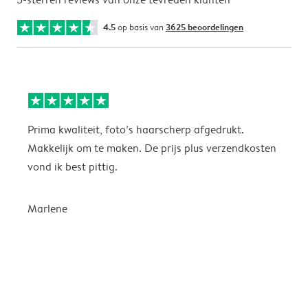
4.5
op basis van
3625 beoordelingen
Prima kwaliteit, foto’s haarscherp afgedrukt.
O
Makkelijk om te maken. De prijs plus verzendkosten
e
vond ik best pittig.
Marlene