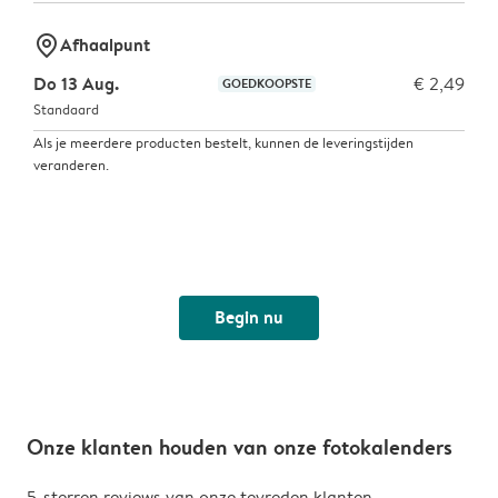
marker-pin
Afhaalpunt
Do 13 Aug.
€ 2,49
GOEDKOOPSTE
Standaard
Als je meerdere producten bestelt, kunnen de leveringstijden
veranderen.
Begin nu
Onze klanten houden van onze fotokalenders
5-sterren reviews van onze tevreden klanten