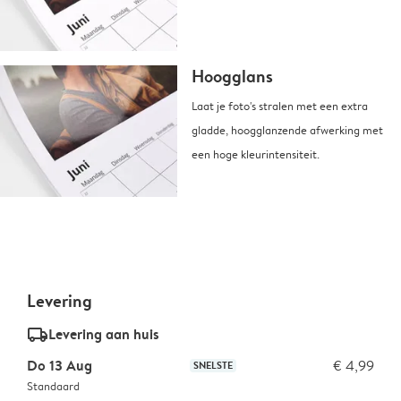
Hoogglans
Laat je foto's stralen met een extra
gladde, hoogglanzende afwerking met
een hoge kleurintensiteit.
Levering
delivery_standard_v2
Levering aan huis
Do 13 Aug
€ 4,99
SNELSTE
Standaard