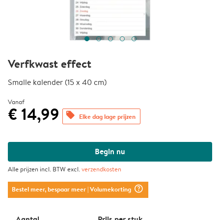
Verfkwast effect
Smalle kalender (15 x 40 cm)
Vanaf
€ 14,99
offers
Elke dag lage prijzen
Begin nu
Alle prijzen incl. BTW excl.
verzendkosten
question_mark_circle
Bestel meer, bespaar meer
| Volumekorting
Aantal
Prijs per stuk