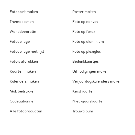
Fotoboek maken
Poster maken
Themaboeken
Foto op canvas
Wanddecoratie
Foto op forex
Fotocollage
Foto op aluminium
Fotocollage met lijst
Foto op plexiglas
Foto’s afdrukken
Bedankkaartjes
Kaarten maken
Uitnodigingen maken
Kalenders maken
Verjaardagskalenders maken
Mok bedrukken
Kerstkaarten
Cadeaubonnen
Nieuwjaarskaarten
Alle fotoproducten
Trouwalbum