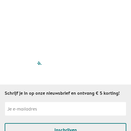
filled-pagination
outlined-paginatio
outlined-paginat
outlined-pagin
outlined-pag
outlined-p
Schrijf je in op onze nieuwsbrief en ontvang € 5 korting!
Inschrijven