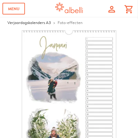
profile
shopping_cart
MENU
Verjaardagskalenders A3
Foto-effecten