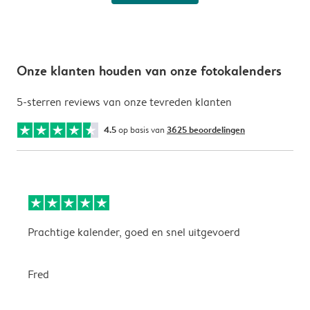
Onze klanten houden van onze fotokalenders
5-sterren reviews van onze tevreden klanten
4.5
op basis van
3625 beoordelingen
Prachtige kalender, goed en snel uitgevoerd
E
p
Fred
A