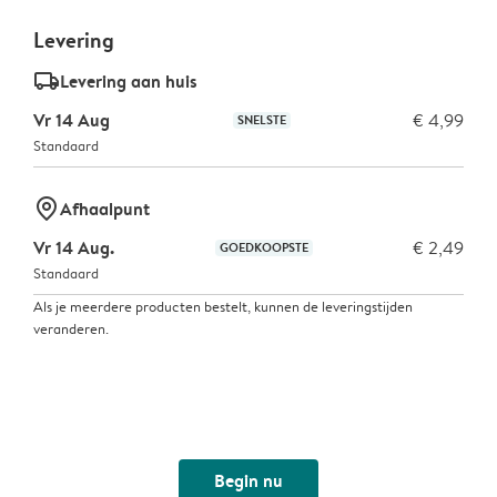
Levering
delivery_standard_v2
Levering aan huis
Vr 14 Aug
€ 4,99
SNELSTE
Standaard
marker-pin
Afhaalpunt
Vr 14 Aug.
€ 2,49
GOEDKOOPSTE
Standaard
Als je meerdere producten bestelt, kunnen de leveringstijden
veranderen.
Begin nu