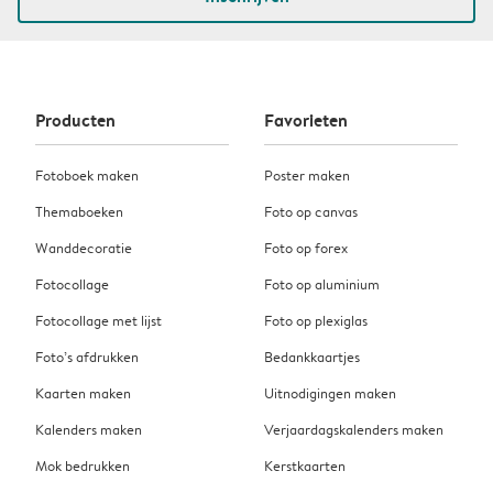
Producten
Favorieten
Fotoboek maken
Poster maken
Themaboeken
Foto op canvas
Wanddecoratie
Foto op forex
Fotocollage
Foto op aluminium
Fotocollage met lijst
Foto op plexiglas
Foto’s afdrukken
Bedankkaartjes
Kaarten maken
Uitnodigingen maken
Kalenders maken
Verjaardagskalenders maken
Mok bedrukken
Kerstkaarten