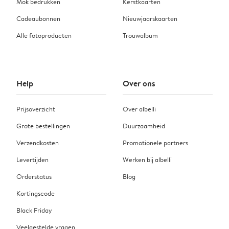
Mok bedrukken
Kerstkaarten
Cadeaubonnen
Nieuwjaarskaarten
Alle fotoproducten
Trouwalbum
Help
Over ons
Prijsoverzicht
Over albelli
Grote bestellingen
Duurzaamheid
Verzendkosten
Promotionele partners
Levertijden
Werken bij albelli
Orderstatus
Blog
Kortingscode
Black Friday
Veelgestelde vragen