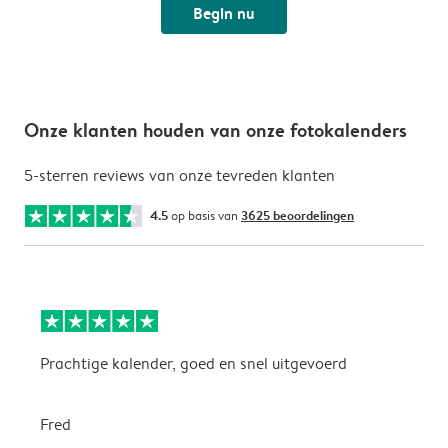
Begin nu
Onze klanten houden van onze fotokalenders
5-sterren reviews van onze tevreden klanten
4.5
op basis van
3625 beoordelingen
Prachtige kalender, goed en snel uitgevoerd
E
p
Fred