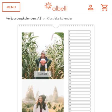
profile
shopping_cart
MENU
Verjaardagskalenders A3
Klassieke kalender