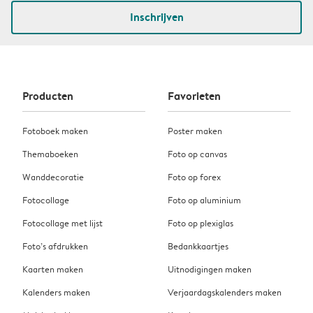
Inschrijven
Producten
Favorieten
Fotoboek maken
Poster maken
Themaboeken
Foto op canvas
Wanddecoratie
Foto op forex
Fotocollage
Foto op aluminium
Fotocollage met lijst
Foto op plexiglas
Foto’s afdrukken
Bedankkaartjes
Kaarten maken
Uitnodigingen maken
Kalenders maken
Verjaardagskalenders maken