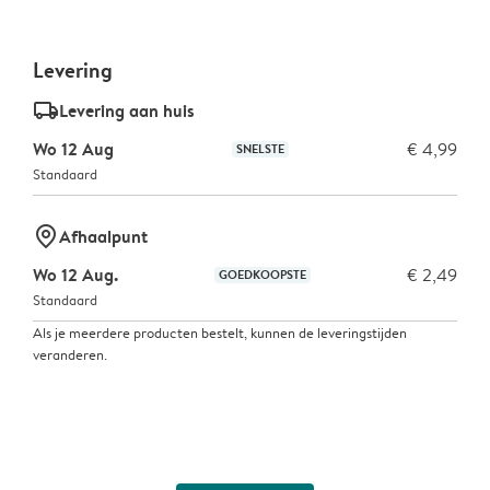
Levering
delivery_standard_v2
Levering aan huis
Wo 12 Aug
€ 4,99
SNELSTE
Standaard
marker-pin
Afhaalpunt
Wo 12 Aug.
€ 2,49
GOEDKOOPSTE
Standaard
Als je meerdere producten bestelt, kunnen de leveringstijden
veranderen.