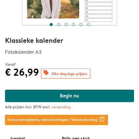
Klassieke kalender
Fotokalender A3
Vanaf
€ 26,99
offers
Elke dag lage prijzen
Begin nu
Alle prijzen incl. BTW excl.
verzending
question_mark_circle
Extra exemplaren, extra kortingen
| Volumekorting
Aantal
Prijs per stuk