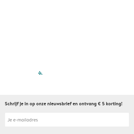
A
filled-pagination
outlined-paginatio
outlined-paginat
outlined-pagin
outlined-pag
outlined-p
Schrijf je in op onze nieuwsbrief en ontvang € 5 korting!