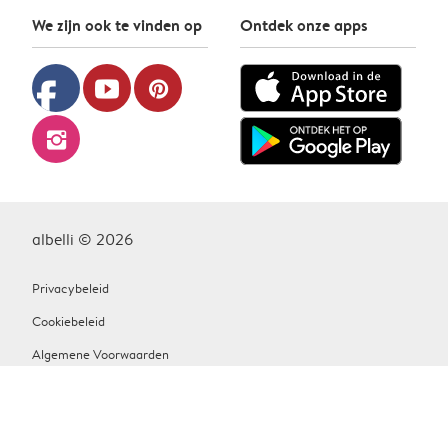
We zijn ook te vinden op
Ontdek onze apps
facebook
youtube
pinterest
instagram
albelli © 2026
Privacybeleid
Cookiebeleid
Algemene Voorwaarden
Contact