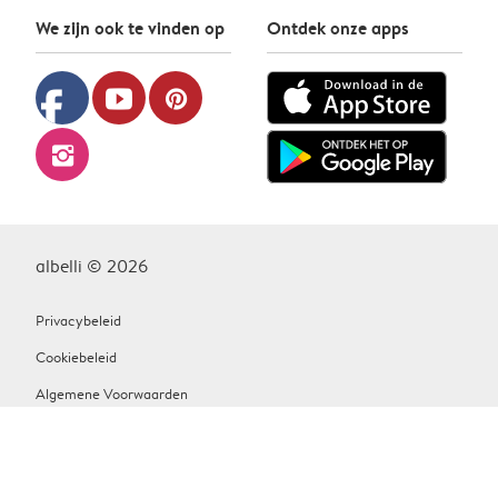
We zijn ook te vinden op
Ontdek onze apps
facebook
youtube
pinterest
instagram
albelli © 2026
Privacybeleid
Cookiebeleid
Algemene Voorwaarden
Contact