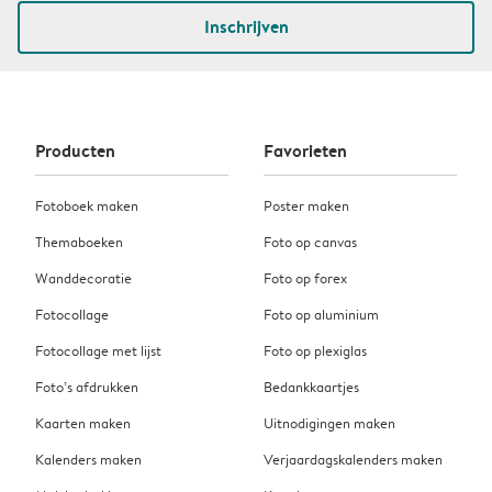
Inschrijven
Producten
Favorieten
Fotoboek maken
Poster maken
Themaboeken
Foto op canvas
Wanddecoratie
Foto op forex
Fotocollage
Foto op aluminium
Fotocollage met lijst
Foto op plexiglas
Foto’s afdrukken
Bedankkaartjes
Kaarten maken
Uitnodigingen maken
Kalenders maken
Verjaardagskalenders maken