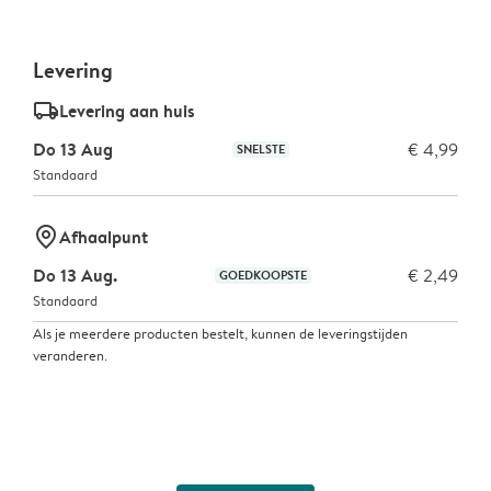
Levering
delivery_standard_v2
Levering aan huis
Do 13 Aug
€ 4,99
SNELSTE
Standaard
marker-pin
Afhaalpunt
Do 13 Aug.
€ 2,49
GOEDKOOPSTE
Standaard
Als je meerdere producten bestelt, kunnen de leveringstijden
veranderen.