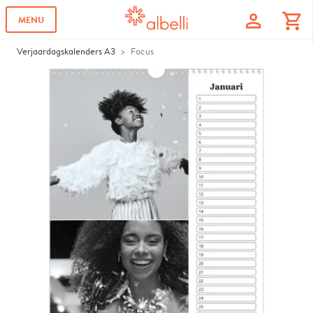
profile
shopping_cart
MENU
Verjaardagskalenders A3
Focus