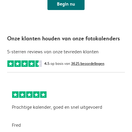
Begin nu
Onze klanten houden van onze fotokalenders
5-sterren reviews van onze tevreden klanten
4.5
op basis van
3625 beoordelingen
Prachtige kalender, goed en snel uitgevoerd
E
p
Fred