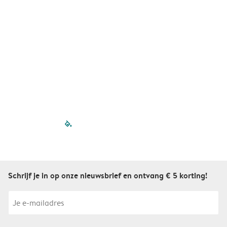
A
filled-pagination
outlined-paginatio
outlined-paginat
outlined-pagin
outlined-pag
outlined-p
Schrijf je in op onze nieuwsbrief en ontvang € 5 korting!