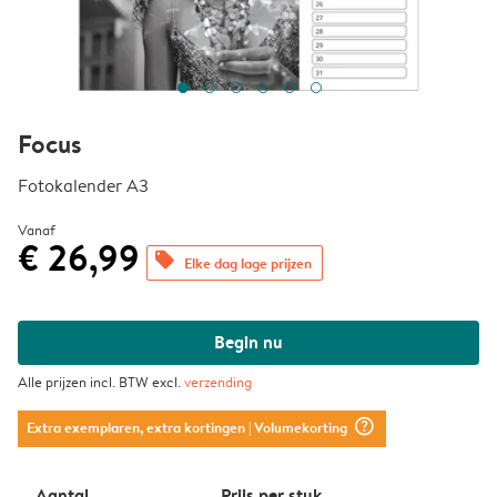
Focus
Fotokalender A3
Vanaf
€ 26,99
offers
Elke dag lage prijzen
Begin nu
Alle prijzen incl. BTW excl.
verzending
question_mark_circle
Extra exemplaren, extra kortingen
| Volumekorting
Aantal
Prijs per stuk