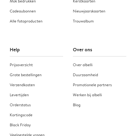
Mok bedrukken
Kerstkaarten
Cadeaubonnen
Nieuwjaarskaarten
Alle fotoproducten
Trouwalbum
Help
Over ons
Prijsoverzicht
Over albelli
Grote bestellingen
Duurzaamheid
Verzendkosten
Promotionele partners
Levertijden
Werken bij albelli
Orderstatus
Blog
Kortingscode
Black Friday
Veelgestelde vragen