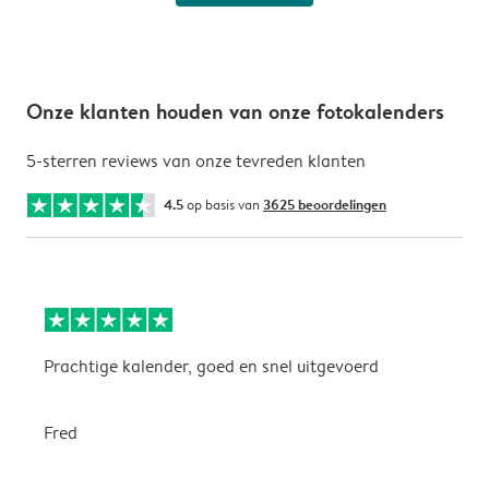
Onze klanten houden van onze fotokalenders
5-sterren reviews van onze tevreden klanten
4.5
op basis van
3625 beoordelingen
Prachtige kalender, goed en snel uitgevoerd
E
p
Fred
A