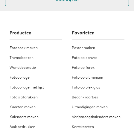
Producten
Favorieten
Fotoboek maken
Poster maken
Themaboeken
Foto op canvas
Wanddecoratie
Foto op forex
Fotocollage
Foto op aluminium
Fotocollage met lijst
Foto op plexiglas
Foto’s afdrukken
Bedankkaartjes
Kaarten maken
Uitnodigingen maken
Kalenders maken
Verjaardagskalenders maken
Mok bedrukken
Kerstkaarten