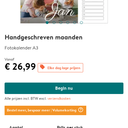
Handgeschreven maanden
Fotokalender A3
Vanaf
€ 26,99
offers
Elke dag lage prijzen
Begin nu
Alle prijzen incl. BTW excl.
verzendkosten
question_mark_circle
Bestel meer, bespaar meer
| Volumekorting
Aantal
Prijs per stuk