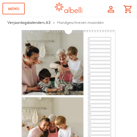
profile
shopping_cart
MENU
Verjaardagskalenders A3
Handgeschreven maanden