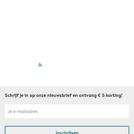
filled-pagination
outlined-paginatio
outlined-paginat
outlined-pagin
outlined-pag
outlined-p
Schrijf je in op onze nieuwsbrief en ontvang € 5 korting!
Inschrijven