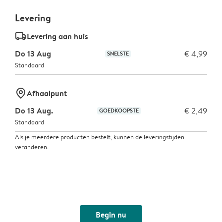
Levering
delivery_standard_v2
Levering aan huis
Do 13 Aug
€ 4,99
SNELSTE
Standaard
marker-pin
Afhaalpunt
Do 13 Aug.
€ 2,49
GOEDKOOPSTE
Standaard
Als je meerdere producten bestelt, kunnen de leveringstijden
veranderen.
Begin nu