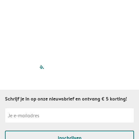
filled-pagination
outlined-paginatio
outlined-paginat
outlined-pagin
outlined-pag
outlined-p
Schrijf je in op onze nieuwsbrief en ontvang € 5 korting!
Inschrijven