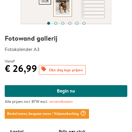
Fotowand gallerij
Fotokalender A3
Vanaf
€ 26,99
offers
Elke dag lage prijzen
Begin nu
Alle prijzen incl. BTW excl.
verzendkosten
question_mark_circle
Bestel meer, bespaar meer
| Volumekorting
Aantal
Prijs per stuk