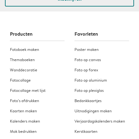
Producten
Favorieten
Fotoboek maken
Poster maken
Themaboeken
Foto op canvas
Wanddecoratie
Foto op forex
Fotocollage
Foto op aluminium
Fotocollage met lijst
Foto op plexiglas
Foto’s afdrukken
Bedankkaartjes
Kaarten maken
Uitnodigingen maken
Kalenders maken
Verjaardagskalenders maken
Mok bedrukken
Kerstkaarten