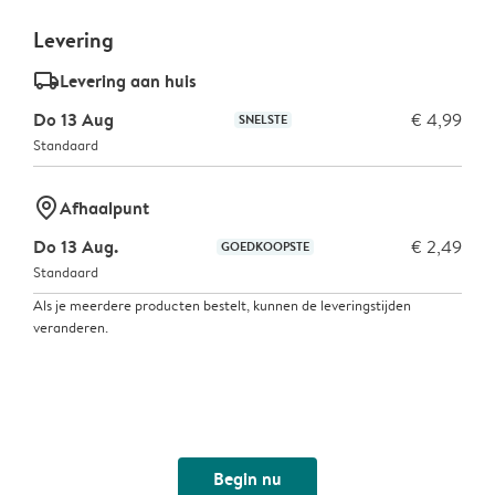
Levering
delivery_standard_v2
Levering aan huis
Do 13 Aug
€ 4,99
SNELSTE
Standaard
marker-pin
Afhaalpunt
Do 13 Aug.
€ 2,49
GOEDKOOPSTE
Standaard
Als je meerdere producten bestelt, kunnen de leveringstijden
veranderen.
Begin nu