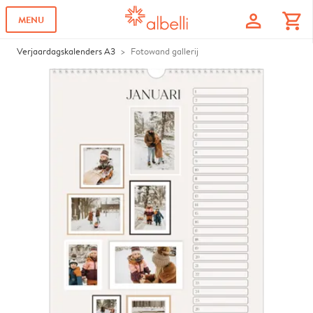
profile
shopping_cart
MENU
Verjaardagskalenders A3
Fotowand gallerij