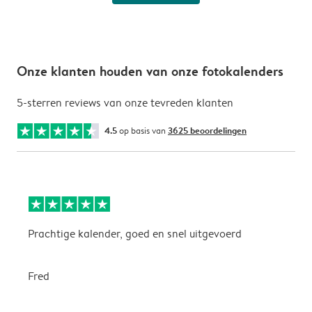
Onze klanten houden van onze fotokalenders
5-sterren reviews van onze tevreden klanten
4.5
op basis van
3625 beoordelingen
Prachtige kalender, goed en snel uitgevoerd
E
p
Fred
A