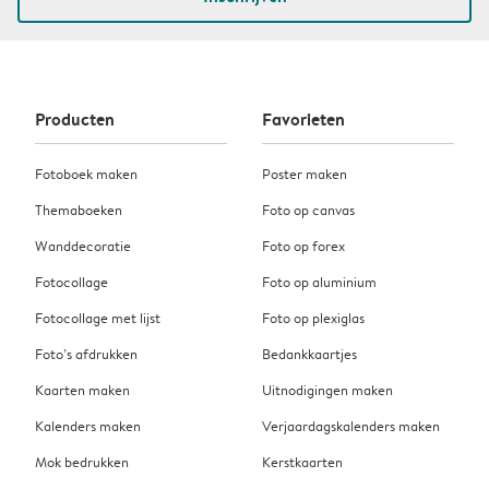
Producten
Favorieten
Fotoboek maken
Poster maken
Themaboeken
Foto op canvas
Wanddecoratie
Foto op forex
Fotocollage
Foto op aluminium
Fotocollage met lijst
Foto op plexiglas
Foto’s afdrukken
Bedankkaartjes
Kaarten maken
Uitnodigingen maken
Kalenders maken
Verjaardagskalenders maken
Mok bedrukken
Kerstkaarten