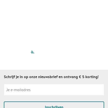
filled-pagination
outlined-paginatio
outlined-paginat
outlined-pagin
outlined-pag
outlined-p
Schrijf je in op onze nieuwsbrief en ontvang € 5 korting!
Inschrijven