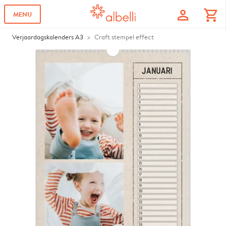
profile
shopping_cart
MENU
Verjaardagskalenders A3
Craft stempel effect