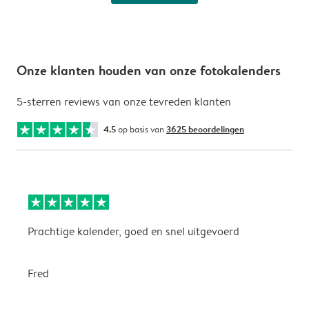
Onze klanten houden van onze fotokalenders
5-sterren reviews van onze tevreden klanten
4.5
op basis van
3625 beoordelingen
Prachtige kalender, goed en snel uitgevoerd
E
p
Fred
A