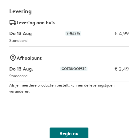
Levering
delivery_standard_v2
Levering aan huis
Do 13 Aug
€ 4,99
SNELSTE
Standaard
marker-pin
Afhaalpunt
Do 13 Aug.
€ 2,49
GOEDKOOPSTE
Standaard
Als je meerdere producten bestelt, kunnen de leveringstijden
veranderen.
Begin nu