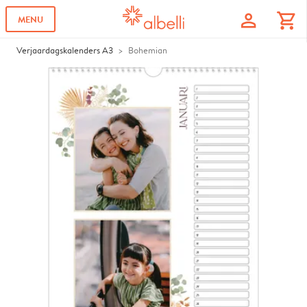
profile
shopping_cart
MENU
Verjaardagskalenders A3
Bohemian