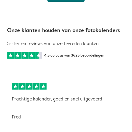
Onze klanten houden van onze fotokalenders
5-sterren reviews van onze tevreden klanten
4.5
op basis van
3625 beoordelingen
Prachtige kalender, goed en snel uitgevoerd
E
p
Fred
A