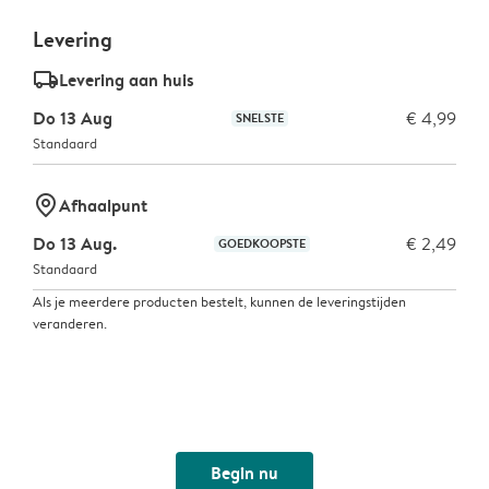
Levering
delivery_standard_v2
Levering aan huis
Do 13 Aug
€ 4,99
SNELSTE
Standaard
marker-pin
Afhaalpunt
Do 13 Aug.
€ 2,49
GOEDKOOPSTE
Standaard
Als je meerdere producten bestelt, kunnen de leveringstijden
veranderen.
Begin nu