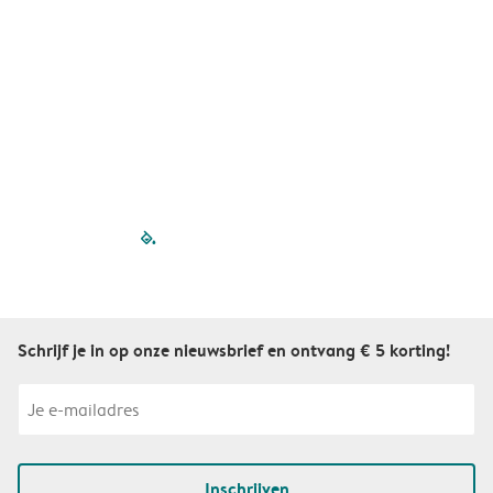
filled-pagination
outlined-paginatio
outlined-paginat
outlined-pagin
outlined-pag
outlined-p
Schrijf je in op onze nieuwsbrief en ontvang € 5 korting!
Inschrijven