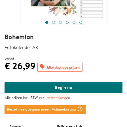
Bohemian
Fotokalender A3
Vanaf
€ 26,99
offers
Elke dag lage prijzen
Begin nu
Alle prijzen incl. BTW excl.
verzendkosten
question_mark_circle
Bestel meer, bespaar meer
| Volumekorting
Aantal
Prijs per stuk