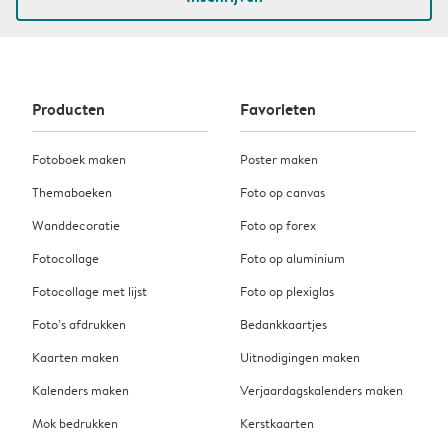
Producten
Favorieten
Fotoboek maken
Poster maken
Themaboeken
Foto op canvas
Wanddecoratie
Foto op forex
Fotocollage
Foto op aluminium
Fotocollage met lijst
Foto op plexiglas
Foto’s afdrukken
Bedankkaartjes
Kaarten maken
Uitnodigingen maken
Kalenders maken
Verjaardagskalenders maken
Mok bedrukken
Kerstkaarten