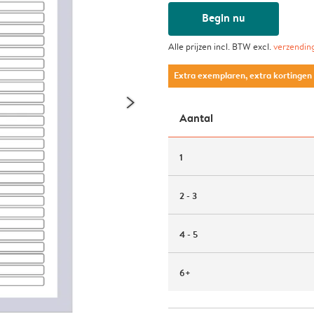
Begin nu
Alle prijzen incl. BTW excl.
verzendin
Extra exemplaren, extra kortingen
Aantal
1
2 - 3
4 - 5
6+