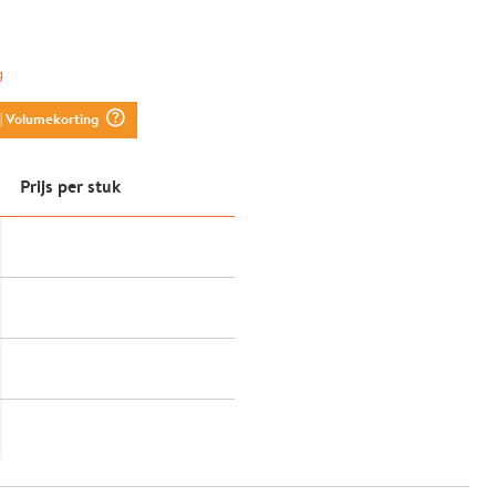
g
question_mark_circle
| Volumekorting
Prijs per stuk