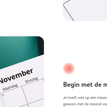
clock
Begin met de ma
Je hoeft niet op een nieu
gewoon met de maand van j