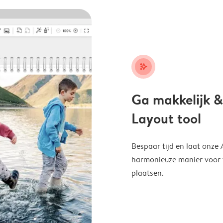
stars_plus
Ga makkelijk &
Layout tool
Bespaar tijd en laat onze
harmonieuze manier voor te
plaatsen.