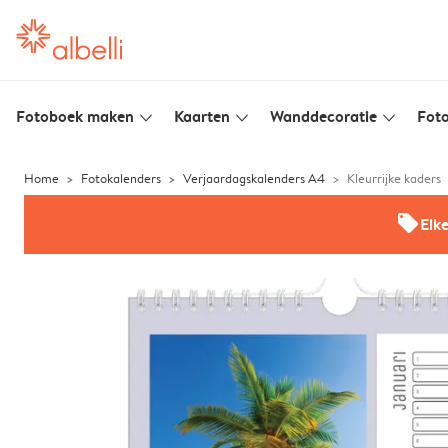
Fotoboek maken
Kaarten
Wanddecoratie
Foto
slim_arrow_down
slim_arrow_down
slim_arrow_down
Home
Fotokalenders
Verjaardagskalenders A4
Kleurrijke kaders
offers
Elk