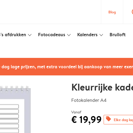
que
Blog
's afdrukken
Fotocadeaus
Kalenders
Bruiloft
slim_arrow_down
slim_arrow_down
slim_arrow_down
e dag lage prijzen, met extra voordeel bij aankoop van meer ex
Kleurrijke kad
Fotokalender A4
Vanaf
€ 19,99
offers
Elke dag la