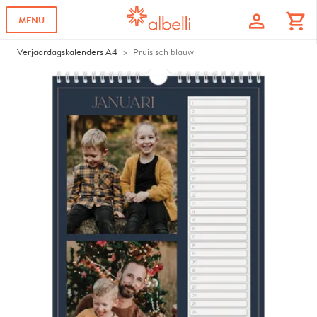
profile
shopping_cart
MENU
Verjaardagskalenders A4
Pruisisch blauw