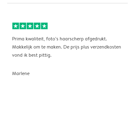
Prima kwaliteit, foto’s haarscherp afgedrukt.
I
Makkelijk om te maken. De prijs plus verzendkosten
H
vond ik best pittig.
w
k
n
Marlene
e
i
e
s
E