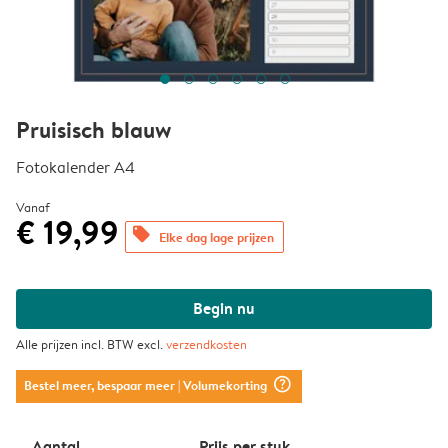
Pruisisch blauw
Fotokalender A4
Vanaf
€ 19,99
offers
Elke dag lage prijzen
Begin nu
Alle prijzen incl. BTW excl.
verzendkosten
question_mark_circle
Bestel meer, bespaar meer
| Volumekorting
Aantal
Prijs per stuk