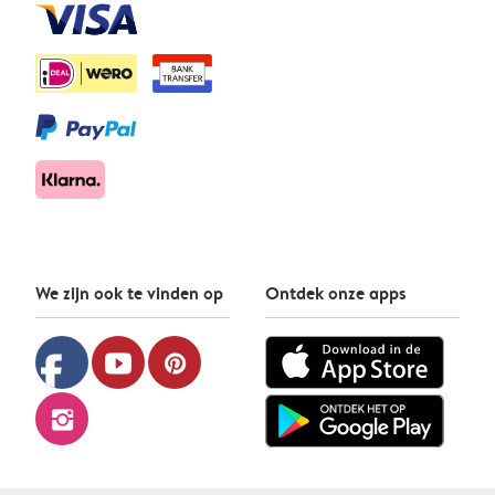
We zijn ook te vinden op
Ontdek onze apps
facebook
youtube
pinterest
instagram