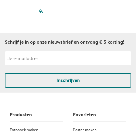
filled-pagination
outlined-paginatio
outlined-paginat
outlined-pagin
outlined-pag
outlined-p
Schrijf je in op onze nieuwsbrief en ontvang € 5 korting!
Inschrijven
Producten
Favorieten
Fotoboek maken
Poster maken