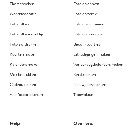
Themaboeken
Foto op canvas
Wanddecoratie
Foto op forex
Fotocollage
Foto op aluminium
Fotocollage met lijst
Foto op plexiglas
Foto’s afdrukken
Bedankkaartjes
Kaarten maken
Uitnodigingen maken
Kalenders maken
Verjaardagskalenders maken
Mok bedrukken
Kerstkaarten
Cadeaubonnen
Nieuwjaarskaarten
Alle fotoproducten
Trouwalbum
Help
Over ons