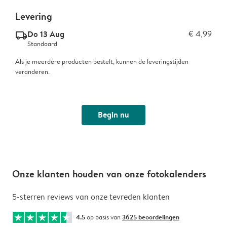
Levering
Do 13 Aug
€ 4,99
delivery_standard_v2
Standaard
Als je meerdere producten bestelt, kunnen de leveringstijden
veranderen.
Begin nu
Onze klanten houden van onze fotokalenders
5-sterren reviews van onze tevreden klanten
4.5
op basis van
3625 beoordelingen