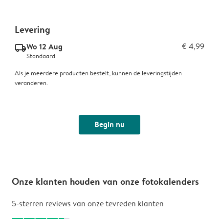
Levering
Wo 12 Aug
€ 4,99
delivery_standard_v2
Standaard
Als je meerdere producten bestelt, kunnen de leveringstijden
veranderen.
Begin nu
Onze klanten houden van onze fotokalenders
5-sterren reviews van onze tevreden klanten