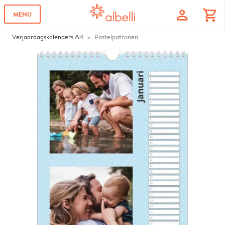
profile
shopping_cart
MENU
Verjaardagskalenders A4
Pastelpatronen