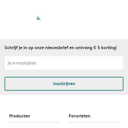
filled-pagination
outlined-paginatio
outlined-paginat
outlined-pagin
outlined-pag
outlined-p
Schrijf je in op onze nieuwsbrief en ontvang € 5 korting!
Inschrijven
Producten
Favorieten