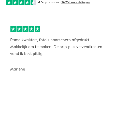
4.5
op basis van
3625 beoordelingen
Prima kwaliteit, foto’s haarscherp afgedrukt.
I
Makkelijk om te maken. De prijs plus verzendkosten
H
vond ik best pittig.
w
k
n
Marlene
e
i
e
s
E