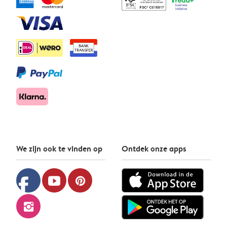
We zijn ook te vinden op
Ontdek onze apps
facebook
youtube
pinterest
instagram