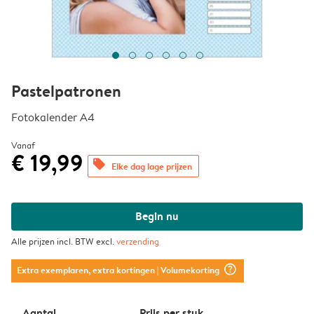
Pastelpatronen
Fotokalender A4
Vanaf
€ 19,99
offers
Elke dag lage prijzen
Begin nu
Alle prijzen incl. BTW excl.
verzending
question_mark_circle
Extra exemplaren, extra kortingen
| Volumekorting
Aantal
Prijs per stuk