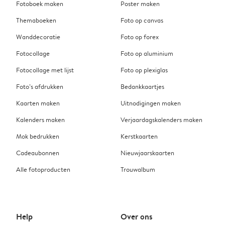
Fotoboek maken
Poster maken
Themaboeken
Foto op canvas
Wanddecoratie
Foto op forex
Fotocollage
Foto op aluminium
Fotocollage met lijst
Foto op plexiglas
Foto’s afdrukken
Bedankkaartjes
Kaarten maken
Uitnodigingen maken
Kalenders maken
Verjaardagskalenders maken
Mok bedrukken
Kerstkaarten
Cadeaubonnen
Nieuwjaarskaarten
Alle fotoproducten
Trouwalbum
Help
Over ons