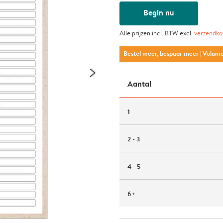
Begin nu
Alle prijzen incl. BTW excl.
verzendko
Bestel meer, bespaar meer
| Volum
Aantal
1
2 - 3
4 - 5
6+