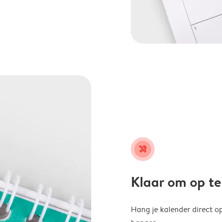
tools
Klaar om op t
Hang je kalender direct o