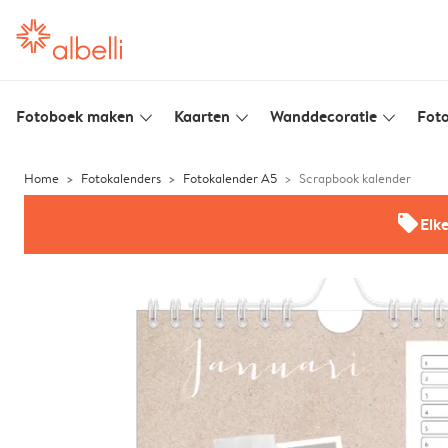
Fotoboek maken
Kaarten
Wanddecoratie
Foto
slim_arrow_down
slim_arrow_down
slim_arrow_down
Home
Fotokalenders
Fotokalender A5
Scrapbook kalender
offers
Elk