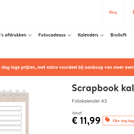
que
Blog
's afdrukken
Fotocadeaus
Kalenders
Bruiloft
slim_arrow_down
slim_arrow_down
slim_arrow_down
e dag lage prijzen, met extra voordeel bij aankoop van meer ex
Scrapbook ka
Fotokalender A5
Vanaf
€ 11,99
offers
Elke dag lag