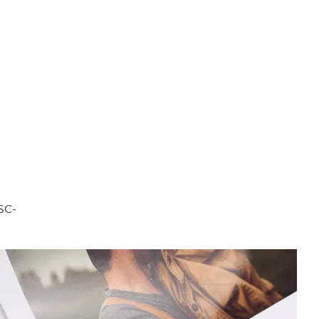
FSC-
.