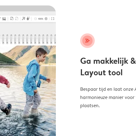
stars_plus
Ga makkelijk &
Layout tool
Bespaar tijd en laat onze
harmonieuze manier voor te
plaatsen.