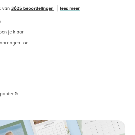
3625 beoordelingen
lees meer
s van
h
ben je klaar
jaardagen toe
 papier &