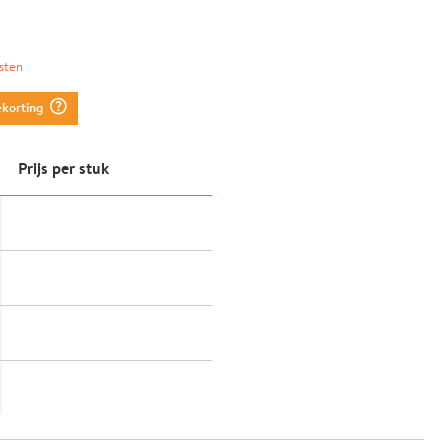
sten
question_mark_circle
ekorting
Prijs per stuk