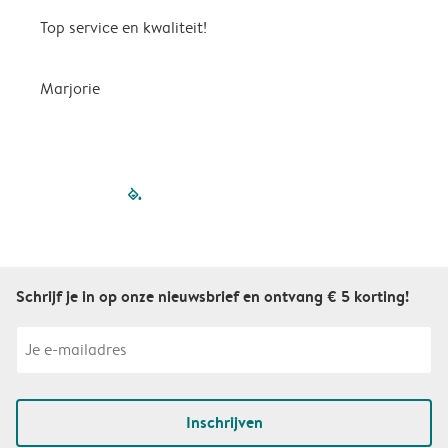
Top service en kwaliteit!
A
Marjorie
A
filled-pagination
outlined-paginatio
outlined-paginat
outlined-pagin
outlined-pag
outlined-p
Schrijf je in op onze nieuwsbrief en ontvang € 5 korting!
Inschrijven