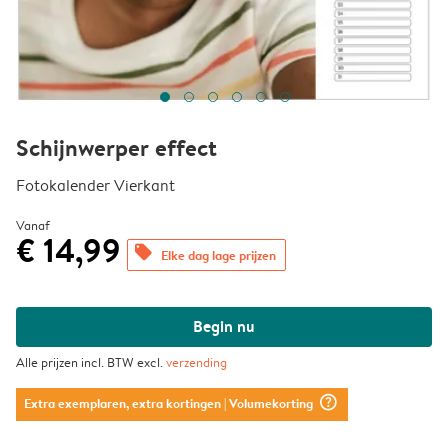
Schijnwerper effect
Fotokalender Vierkant
Vanaf
€ 14,99
offers
Elke dag lage prijzen
Begin nu
Alle prijzen incl. BTW excl.
verzending
question_mark_circle
Extra exemplaren, extra kortingen
| Volumekorting