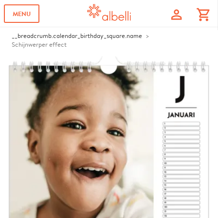
profile
shopping_cart
MENU
__breadcrumb.calendar_birthday_square.name
Schijnwerper effect