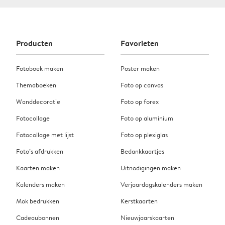
Producten
Favorieten
Fotoboek maken
Poster maken
Themaboeken
Foto op canvas
Wanddecoratie
Foto op forex
Fotocollage
Foto op aluminium
Fotocollage met lijst
Foto op plexiglas
Foto’s afdrukken
Bedankkaartjes
Kaarten maken
Uitnodigingen maken
Kalenders maken
Verjaardagskalenders maken
Mok bedrukken
Kerstkaarten
Cadeaubonnen
Nieuwjaarskaarten