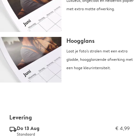
Luxueus, ongecoat en helderwit papier
met extra matte afwerking.
Hoogglans
Laat je foto's stralen met een extra
gladde, hoogglanzende afwerking met
een hoge kleurintensiteit.
Levering
Do 13 Aug
€ 4,99
delivery_standard_v2
Standaard