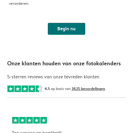
veranderen.
Begin nu
Onze klanten houden van onze fotokalenders
5-sterren reviews van onze tevreden klanten
4.5
op basis van
3625 beoordelingen
Top service en kwaliteit!
A