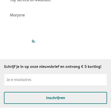
Marjorie
A
filled-pagination
outlined-paginatio
outlined-paginat
outlined-pagin
outlined-pag
outlined-p
Schrijf je in op onze nieuwsbrief en ontvang € 5 korting!
Inschrijven