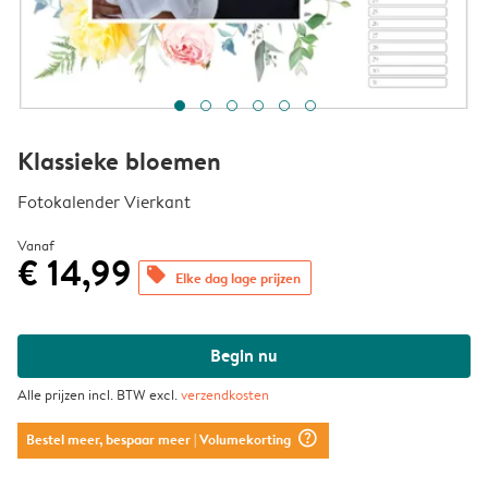
Klassieke bloemen
Fotokalender Vierkant
Vanaf
€ 14,99
offers
Elke dag lage prijzen
Begin nu
Alle prijzen incl. BTW excl.
verzendkosten
question_mark_circle
Bestel meer, bespaar meer
| Volumekorting