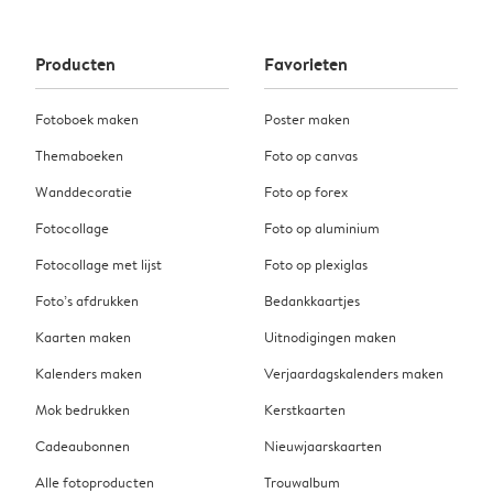
Producten
Favorieten
Fotoboek maken
Poster maken
Themaboeken
Foto op canvas
Wanddecoratie
Foto op forex
Fotocollage
Foto op aluminium
Fotocollage met lijst
Foto op plexiglas
Foto’s afdrukken
Bedankkaartjes
Kaarten maken
Uitnodigingen maken
Kalenders maken
Verjaardagskalenders maken
Mok bedrukken
Kerstkaarten
Cadeaubonnen
Nieuwjaarskaarten
Alle fotoproducten
Trouwalbum