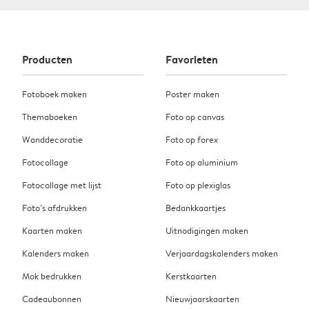
Producten
Favorieten
Fotoboek maken
Poster maken
Themaboeken
Foto op canvas
Wanddecoratie
Foto op forex
Fotocollage
Foto op aluminium
Fotocollage met lijst
Foto op plexiglas
Foto’s afdrukken
Bedankkaartjes
Kaarten maken
Uitnodigingen maken
Kalenders maken
Verjaardagskalenders maken
Mok bedrukken
Kerstkaarten
Cadeaubonnen
Nieuwjaarskaarten