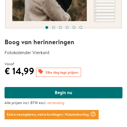
Boog van herinneringen
Fotokalender Vierkant
Vanaf
€ 14,99
offers
Elke dag lage prijzen
Begin nu
Alle prijzen incl. BTW excl.
verzending
question_mark_circle
Extra exemplaren, extra kortingen
| Volumekorting