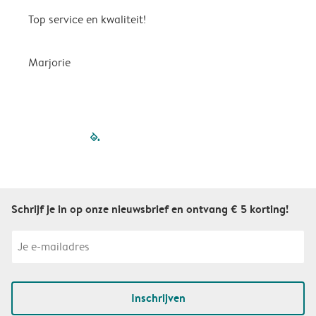
Top service en kwaliteit!
A
Marjorie
A
filled-pagination
outlined-paginatio
outlined-paginat
outlined-pagin
outlined-pag
outlined-p
Schrijf je in op onze nieuwsbrief en ontvang € 5 korting!
Inschrijven