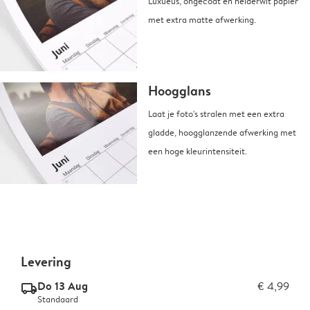
Luxueus, ongecoat en helderwit papier
met extra matte afwerking.
Hoogglans
Laat je foto's stralen met een extra
gladde, hoogglanzende afwerking met
een hoge kleurintensiteit.
Levering
Do 13 Aug
€ 4,99
delivery_standard_v2
Standaard