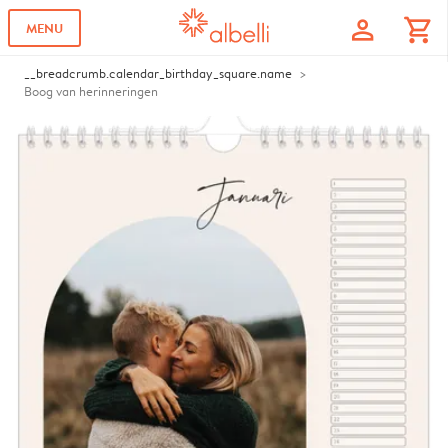
profile
shopping_cart
MENU
__breadcrumb.calendar_birthday_square.name
Boog van herinneringen