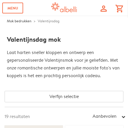
profile
shopping_cart
MENU
Mok bedrukken
Valentijnsdag
Valentijnsdag mok
Laat harten sneller kloppen en ontwerp een
gepersonaliseerde Valentijnsmok voor je geliefden. Met
onze romantische ontwerpen en jullie mooiste foto's van
koppels is het een prachtig persoonlijk cadeau.
Verfijn selectie
Aanbevolen
19
resultaten
arrow_right