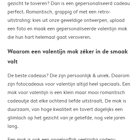
gezicht te toveren? Dan is een gepersonaliseerd cadeau
zijn niet verantwoordelijk voor deze kosten. Je kunt
perfect. Romantisch, grappig of met een retro-
contact opnemen met je lokale douane-autoriteiten
uitstraling: kies uit onze geweldige ontwerpen, upload
om te zien of er extra kosten moeten worden betaald
een foto en maak een gepersonaliseerde valentijn mok
voor je bestelling.
die hun hart helemaal gaat veroveren.
Waarom een valentijn mok zéker in de smaak
valt
De beste cadeaus? Die zijn persoonlijk & uniek. Daarom
zijn fotocadeaus voor valentijn altijd heel speciaals. Een
mok voor valentijn is een klein maar mooi romantisch
cadeautje dat elke ochtend liefde uitstraalt. De mok is
duurzaam, van hoge kwaliteit en tovert dagelijks een
glimlach op het gezicht van je geliefde, nog vele jaren
lang.
Een mok is ook een ongelooflijk veelzijdig cadeau.