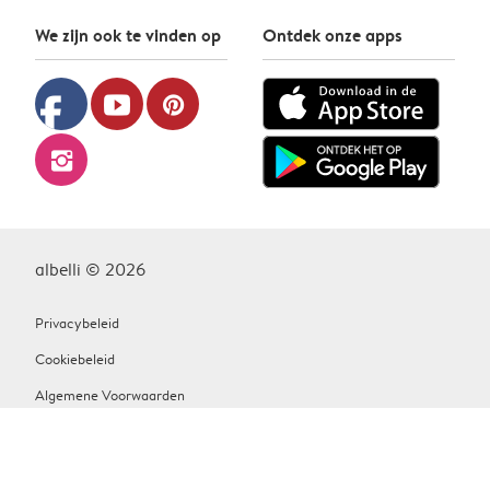
We zijn ook te vinden op
Ontdek onze apps
facebook
youtube
pinterest
instagram
albelli © 2026
Privacybeleid
Cookiebeleid
Algemene Voorwaarden
Contact