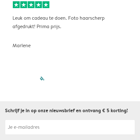
Leuk om cadeau te doen. Foto haarscherp
L
afgedrukt! Prima prijs.
Marlene
filled-pagination
outlined-paginatio
outlined-paginat
outlined-pagin
outlined-pag
outlined-p
Schrijf je in op onze nieuwsbrief en ontvang € 5 korting!