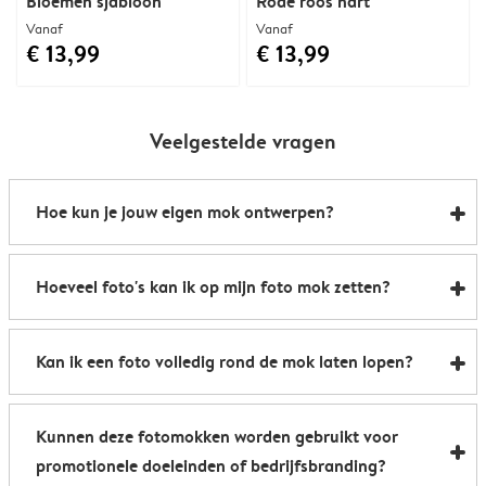
Bloemen sjabloon
Rode roos hart
Vanaf
Vanaf
€ 13,99
€ 13,99
Veelgestelde vragen
Hoe kun je jouw eigen mok ontwerpen?
Zo kun je binnen enkele minuten je eigen mok laten
Hoeveel foto's kan ik op mijn foto mok zetten?
bedrukken:
1. Kies het soort mok (klassiek, magisch enz.)
Er passen tot wel 18 foto's op één mok
2. Upload je favoriete foto's of kies een van onze
Kan ik een foto volledig rond de mok laten lopen?
kant-en-klare ontwerpen
3. Voeg namen, quotes of wat dan ook toe om de mok
Wil je echt impact maken? Maak er dan een
te personaliseren
Kunnen deze fotomokken worden gebruikt voor
panoramamok van. Je kunt in de editor kiezen of je
4. Bekijk een voorbeeld van je fotomok en plaats
promotionele doeleinden of bedrijfsbranding?
jouw mok wilt laten bedrukken met een foto aan één