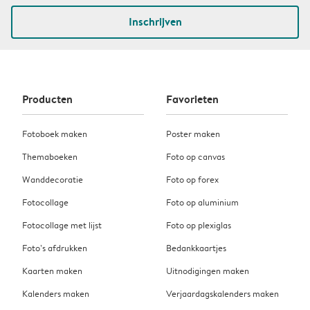
Inschrijven
Producten
Favorieten
Fotoboek maken
Poster maken
Themaboeken
Foto op canvas
Wanddecoratie
Foto op forex
Fotocollage
Foto op aluminium
Fotocollage met lijst
Foto op plexiglas
Foto’s afdrukken
Bedankkaartjes
Kaarten maken
Uitnodigingen maken
Kalenders maken
Verjaardagskalenders maken