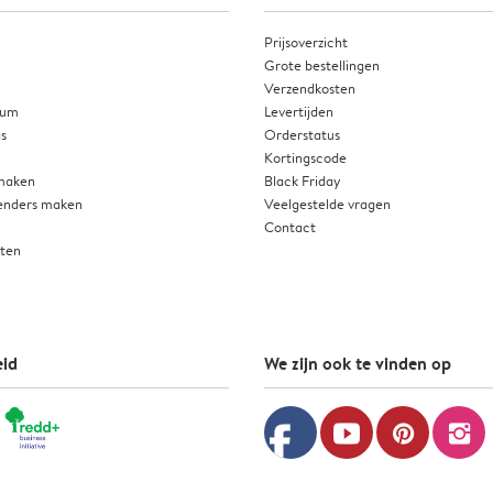
Prijsoverzicht
Grote bestellingen
Verzendkosten
ium
Levertijden
as
Orderstatus
Kortingscode
 maken
Black Friday
enders maken
Veelgestelde vragen
Contact
rten
id
We zijn ook te vinden op
facebook
youtube
pinterest
instagram