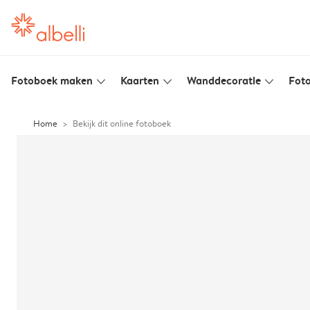
Fotoboek maken
Kaarten
Wanddecoratie
Foto
slim_arrow_down
slim_arrow_down
slim_arrow_down
Home
Bekijk dit online fotoboek