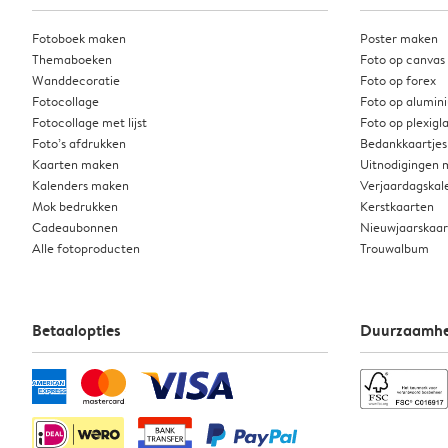
Fotoboek maken
Poster maken
Themaboeken
Foto op canvas
Wanddecoratie
Foto op forex
Fotocollage
Foto op alumin
Fotocollage met lijst
Foto op plexigl
Foto’s afdrukken
Bedankkaartjes
Kaarten maken
Uitnodigingen
Kalenders maken
Verjaardagskal
Mok bedrukken
Kerstkaarten
Cadeaubonnen
Nieuwjaarskaa
Alle fotoproducten
Trouwalbum
Betaalopties
Duurzaamhe