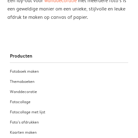
Een lay-out voor
wanddecoratie
met meerdere foto’s is
een geweldige manier om een unieke, stijlvolle en leuke
afdruk te maken op canvas of papier.
Producten
Fotoboek maken
Themaboeken
Wanddecoratie
Fotocollage
Fotocollage met lijst
Foto’s afdrukken
Kaarten maken