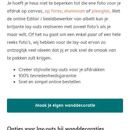
Je hoeft je heus niet te beperken tot die ene foto voor je
afdruk op canvas,
op forex
,
aluminium
of
plexiglas
. Met
de online Editor / beeldbewerker van albelli kun je
briljante lay-outs realiseren met zoveel foto’s als je
maar wilt. Of het nu gaat om een enkel paar of een hele
reeks foto’s, wij hebben voor de lay-out ervan zo
ontzaglijk veel ideeën dat jij er ook snel de smaak van
te pakken zult krijgen.
Creëer stijlvolle lay-outs voor je afdrukken
100% tevredenheidsgarantie
Snel en simpel online bestellen
Maak je eigen wanddecoratie
Opties voor lay-outs bij wanddecoraties