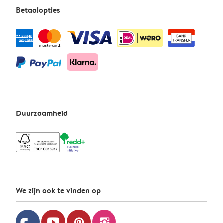
Betaalopties
Duurzaamheid
We zijn ook te vinden op
youtube
pinterest
instagram