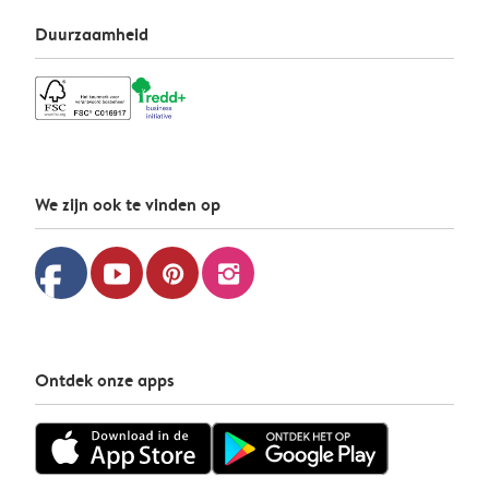
Duurzaamheid
We zijn ook te vinden op
facebook
youtube
pinterest
instagram
Ontdek onze apps