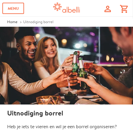
profile
shopping_cart
MENU
Home
Uitnodiging borrel
Uitnodiging borrel
Heb je iets te vieren en wil je een borrel organiseren?