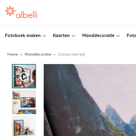
Fotoboek maken
Kaarten
Wanddecoratie
Foto
slim_arrow_down
slim_arrow_down
slim_arrow_down
Home
Wanddecoratie
Canvas met lijst
play_button_fill