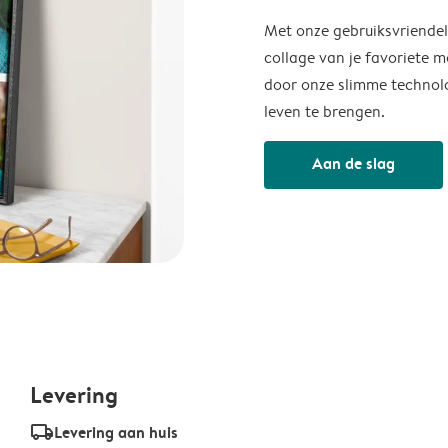
Met onze gebruiksvriendel
collage van je favoriete m
door onze slimme technolo
leven te brengen.
Aan de slag
Levering
delivery_standard_v2
Levering aan huis