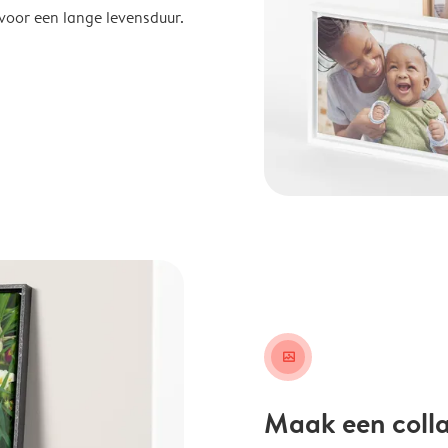
 voor een lange levensduur.
image_placeholder
Maak een coll