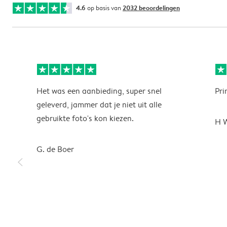
4.6
op basis van
2032 beoordelingen
Het was een aanbieding, super snel
Pri
geleverd, jammer dat je niet uit alle
gebruikte foto's kon kiezen.
H 
G. de Boer
slim_arrow_left