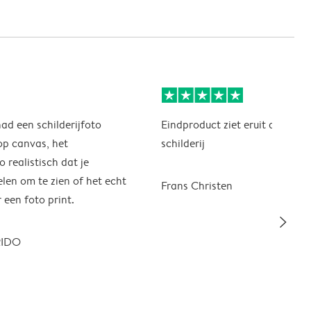
had een schilderijfoto
Eindproduct ziet eruit als een 
op canvas, het
schilderij
o realistisch dat je
en om te zien of het echt
Frans Christen
 een foto print.
slim_arrow_right
RIDO