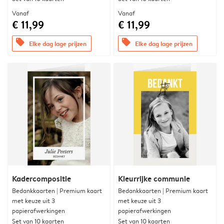
Vanaf
Vanaf
€ 11,99
€ 11,99
offers
offers
Elke dag lage prijzen
Elke dag lage prijzen
Kadercompositie
Kleurrijke communie
Bedankkaarten | Premium kaart
Bedankkaarten | Premium kaart
met keuze uit 3
met keuze uit 3
papierafwerkingen
papierafwerkingen
Set van 10 kaarten
Set van 10 kaarten