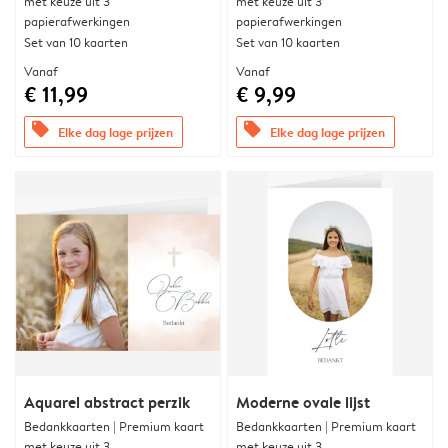
met keuze uit 3
met keuze uit 3
papierafwerkingen
papierafwerkingen
Set van 10 kaarten
Set van 10 kaarten
Vanaf
Vanaf
€ 11,99
€ 9,99
offers
offers
Elke dag lage prijzen
Elke dag lage prijzen
Aquarel abstract perzik
Moderne ovale lijst
Bedankkaarten | Premium kaart
Bedankkaarten | Premium kaart
met keuze uit 3
met keuze uit 3