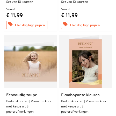
Set van 10 kaarten
Set van 10 kaarten
Vanaf
Vanaf
€ 11,99
€ 11,99
offers
offers
Elke dag lage prijzen
Elke dag lage prijzen
Eenvoudig taupe
Flamboyante kleuren
Bedankkaarten | Premium kaart
Bedankkaarten | Premium kaart
met keuze uit 3
met keuze uit 3
papierafwerkingen
papierafwerkingen