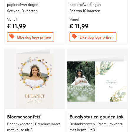
papierafwerkingen
papierafwerkingen
Set van 10 kaarten
Set van 10 kaarten
Vanaf
Vanaf
€ 11,99
€ 11,99
offers
offers
Elke dag lage prijzen
Elke dag lage prijzen
Bloemenconfetti
Eucalyptus en gouden tak
Bedankkaarten | Premium kaart
Bedankkaarten | Premium kaart
met keuze uit 3
met keuze uit 3