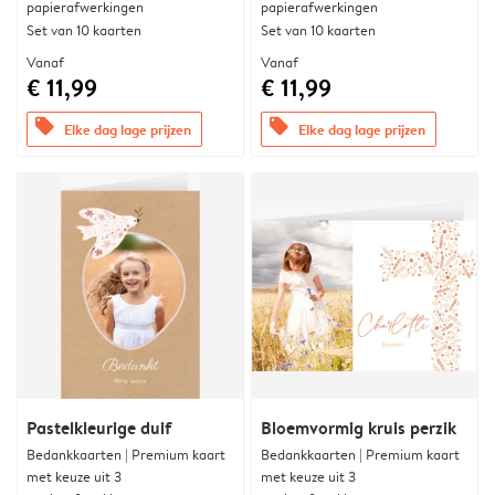
papierafwerkingen
papierafwerkingen
Set van 10 kaarten
Set van 10 kaarten
Vanaf
Vanaf
€ 11,99
€ 11,99
offers
offers
Elke dag lage prijzen
Elke dag lage prijzen
Pastelkleurige duif
Bloemvormig kruis perzik
Bedankkaarten | Premium kaart
Bedankkaarten | Premium kaart
met keuze uit 3
met keuze uit 3