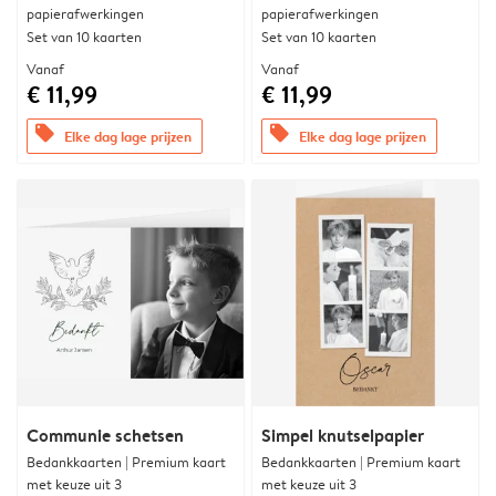
papierafwerkingen
papierafwerkingen
Set van 10 kaarten
Set van 10 kaarten
Vanaf
Vanaf
€ 11,99
€ 11,99
offers
offers
Elke dag lage prijzen
Elke dag lage prijzen
Communie schetsen
Simpel knutselpapier
Bedankkaarten | Premium kaart
Bedankkaarten | Premium kaart
met keuze uit 3
met keuze uit 3