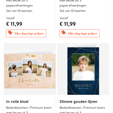
met keuze uit 3
met keuze uit 3
papierafwerkingen
papierafwerkingen
Set van 10 kaarten
Set van 10 kaarten
Vanaf
Vanaf
€ 11,99
€ 11,99
offers
offers
Elke dag lage prijzen
Elke dag lage prijzen
In volle bloei
Slimme gouden lijnen
Bedankkaarten | Premium kaart
Bedankkaarten | Premium kaart
met keuze uit 3
met keuze uit 3