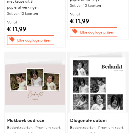
met keuze uit 3
Set van 10 kaarten
papierafwerkingen
Set van 10 kaarten
Vanaf
€ 11,99
Vanaf
€ 11,99
offers
Elke dag lage prijzen
offers
Elke dag lage prijzen
Plakboek oudroze
Diagonale datum
Bedankkaarten | Premium kaart
Bedankkaarten | Premium kaart