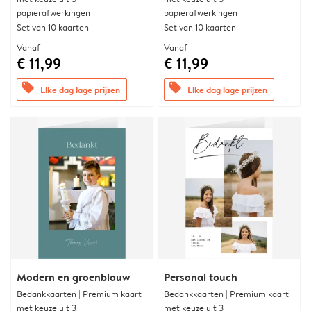
papierafwerkingen
papierafwerkingen
Set van 10 kaarten
Set van 10 kaarten
Vanaf
Vanaf
€ 11,99
€ 11,99
offers
offers
Elke dag lage prijzen
Elke dag lage prijzen
Modern en groenblauw
Personal touch
Bedankkaarten | Premium kaart
Bedankkaarten | Premium kaart
met keuze uit 3
met keuze uit 3