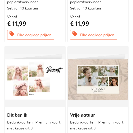
papierafwerkingen
papierafwerkingen
Set van 10 kaarten
Set van 10 kaarten
Vanaf
Vanaf
€ 11,99
€ 11,99
offers
offers
Elke dag lage prijzen
Elke dag lage prijzen
Dit ben ik
Vrije natuur
Bedankkaarten | Premium kaart
Bedankkaarten | Premium kaart
met keuze uit 3
met keuze uit 3