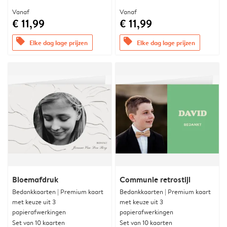
Vanaf
Vanaf
€ 11,99
€ 11,99
offers
offers
Elke dag lage prijzen
Elke dag lage prijzen
Bloemafdruk
Communie retrostijl
Bedankkaarten | Premium kaart
Bedankkaarten | Premium kaart
met keuze uit 3
met keuze uit 3
papierafwerkingen
papierafwerkingen
Set van 10 kaarten
Set van 10 kaarten