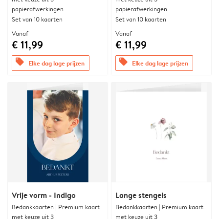
papierafwerkingen
papierafwerkingen
Set van 10 kaarten
Set van 10 kaarten
Vanaf
Vanaf
€ 11,99
€ 11,99
offers
offers
Elke dag lage prijzen
Elke dag lage prijzen
Vrije vorm - Indigo
Lange stengels
Bedankkaarten | Premium kaart
Bedankkaarten | Premium kaart
met keuze uit 3
met keuze uit 3