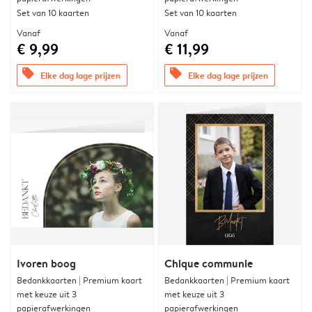
Set van 10 kaarten
Set van 10 kaarten
Vanaf
Vanaf
€ 9,99
€ 11,99
offers
offers
Elke dag lage prijzen
Elke dag lage prijzen
Ivoren boog
Chique communie
Bedankkaarten | Premium kaart
Bedankkaarten | Premium kaart
met keuze uit 3
met keuze uit 3
papierafwerkingen
papierafwerkingen