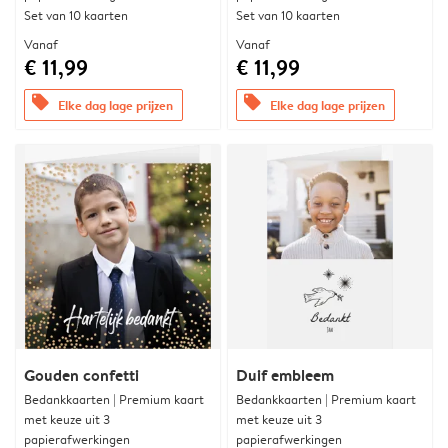
Set van 10 kaarten
Set van 10 kaarten
Vanaf
Vanaf
€ 11,99
€ 11,99
offers
offers
Elke dag lage prijzen
Elke dag lage prijzen
Gouden confetti
Duif embleem
Bedankkaarten | Premium kaart
Bedankkaarten | Premium kaart
met keuze uit 3
met keuze uit 3
papierafwerkingen
papierafwerkingen