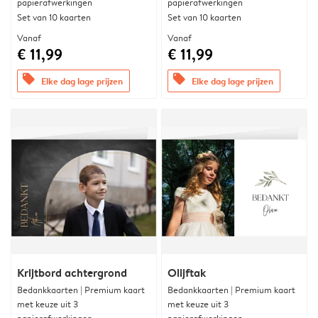
papierafwerkingen
papierafwerkingen
Set van 10 kaarten
Set van 10 kaarten
Vanaf
Vanaf
€ 11,99
€ 11,99
offers
offers
Elke dag lage prijzen
Elke dag lage prijzen
Krijtbord achtergrond
Olijftak
Bedankkaarten | Premium kaart
Bedankkaarten | Premium kaart
met keuze uit 3
met keuze uit 3