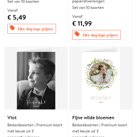
papierafwerkingen
Set van 10 kaarten
Set van 10 kaarten
Vanaf
€ 5,49
Vanaf
€ 11,99
offers
Elke dag lage prijzen
offers
Elke dag lage prijzen
Vlot
Fijne wilde bloemen
Bedankkaarten | Premium kaart
Bedankkaarten | Premium kaart
met keuze uit 3
met keuze uit 3