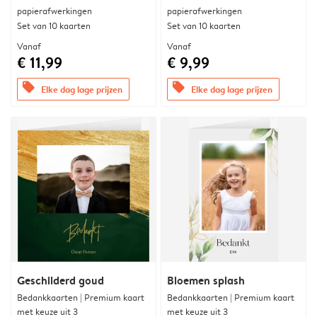
papierafwerkingen
papierafwerkingen
Set van 10 kaarten
Set van 10 kaarten
Vanaf
Vanaf
€ 11,99
€ 9,99
offers
offers
Elke dag lage prijzen
Elke dag lage prijzen
Geschilderd goud
Bloemen splash
Bedankkaarten | Premium kaart
Bedankkaarten | Premium kaart
met keuze uit 3
met keuze uit 3