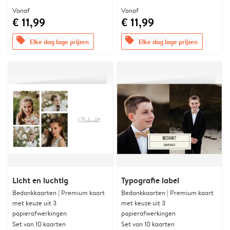
Vanaf
Vanaf
€ 11,99
€ 11,99
offers
offers
Elke dag lage prijzen
Elke dag lage prijzen
Licht en luchtig
Typografie label
Bedankkaarten | Premium kaart
Bedankkaarten | Premium kaart
met keuze uit 3
met keuze uit 3
papierafwerkingen
papierafwerkingen
Set van 10 kaarten
Set van 10 kaarten