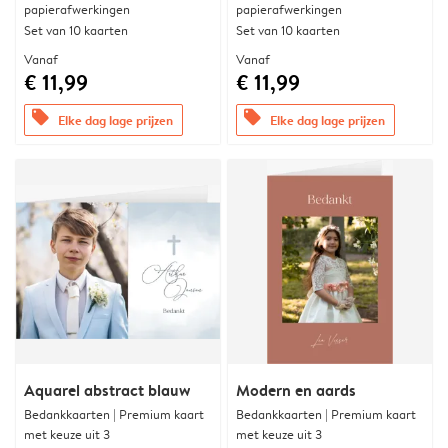
papierafwerkingen
papierafwerkingen
Set van 10 kaarten
Set van 10 kaarten
Vanaf
Vanaf
€ 11,99
€ 11,99
offers
offers
Elke dag lage prijzen
Elke dag lage prijzen
Aquarel abstract blauw
Modern en aards
Bedankkaarten | Premium kaart
Bedankkaarten | Premium kaart
met keuze uit 3
met keuze uit 3