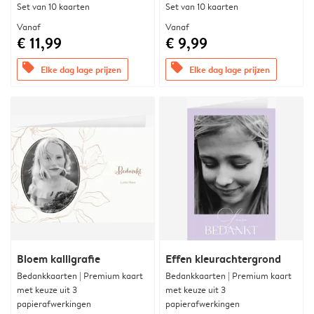
Set van 10 kaarten
Set van 10 kaarten
Vanaf
Vanaf
€ 11,99
€ 9,99
offers
offers
Elke dag lage prijzen
Elke dag lage prijzen
Bloem kalligrafie
Effen kleurachtergrond
Bedankkaarten | Premium kaart
Bedankkaarten | Premium kaart
met keuze uit 3
met keuze uit 3
papierafwerkingen
papierafwerkingen