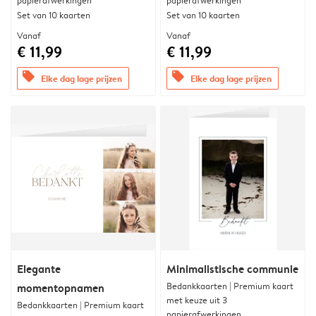
papierafwerkingen
papierafwerkingen
Set van 10 kaarten
Set van 10 kaarten
Vanaf
Vanaf
€ 11,99
€ 11,99
offers
offers
Elke dag lage prijzen
Elke dag lage prijzen
Elegante
Minimalistische communie
Bedankkaarten | Premium kaart
momentopnamen
met keuze uit 3
Bedankkaarten | Premium kaart
papierafwerkingen