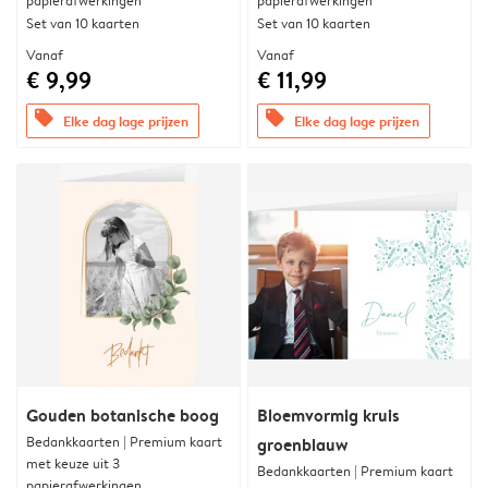
papierafwerkingen
papierafwerkingen
Set van 10 kaarten
Set van 10 kaarten
Vanaf
Vanaf
€ 9,99
€ 11,99
offers
offers
Elke dag lage prijzen
Elke dag lage prijzen
Gouden botanische boog
Bloemvormig kruis
Bedankkaarten | Premium kaart
groenblauw
met keuze uit 3
Bedankkaarten | Premium kaart
papierafwerkingen