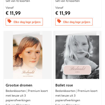
Set van 10 kaarten
Set van 10 kaarten
Vanaf
Vanaf
€ 11,99
€ 11,99
offers
offers
Elke dag lage prijzen
Elke dag lage prijzen
Grootse dromen
Ballet rose
Bedankkaarten | Premium kaart
Bedankkaarten | Premium kaart
met keuze uit 3
met keuze uit 3
papierafwerkingen
papierafwerkingen