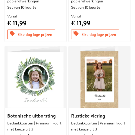
papierafwerkingen
papierafwerkingen
Set van 10 kaarten
Set van 10 kaarten
Vanaf
Vanaf
€ 11,99
€ 11,99
offers
offers
Elke dag lage prijzen
Elke dag lage prijzen
Botanische uitbarsting
Rustieke viering
Bedankkaarten | Premium kaart
Bedankkaarten | Premium kaart
met keuze uit 3
met keuze uit 3