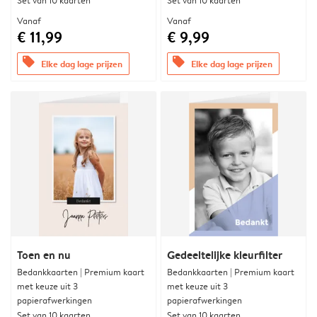
Set van 10 kaarten
Set van 10 kaarten
Vanaf
Vanaf
€ 11,99
€ 9,99
offers
offers
Elke dag lage prijzen
Elke dag lage prijzen
Toen en nu
Gedeeltelijke kleurfilter
Bedankkaarten | Premium kaart
Bedankkaarten | Premium kaart
met keuze uit 3
met keuze uit 3
papierafwerkingen
papierafwerkingen
Set van 10 kaarten
Set van 10 kaarten