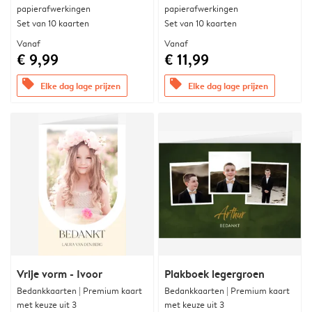
papierafwerkingen
papierafwerkingen
Set van 10 kaarten
Set van 10 kaarten
Vanaf
Vanaf
€ 9,99
€ 11,99
offers
offers
Elke dag lage prijzen
Elke dag lage prijzen
Vrije vorm - Ivoor
Plakboek legergroen
Bedankkaarten | Premium kaart
Bedankkaarten | Premium kaart
met keuze uit 3
met keuze uit 3