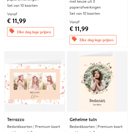
met keuze uit 3
Set van 10 kaarten
papierafwerkingen
Set van 10 kaarten
Vanaf
€ 11,99
Vanaf
€ 11,99
offers
Elke dag lage prijzen
offers
Elke dag lage prijzen
Terrazzo
Geheime tuin
Bedankkaarten | Premium kaart
Bedankkaarten | Premium kaart