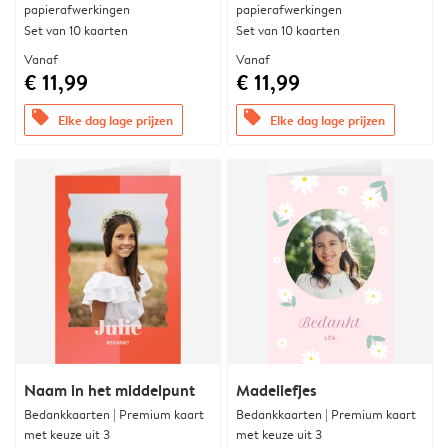
papierafwerkingen
papierafwerkingen
Set van 10 kaarten
Set van 10 kaarten
Vanaf
Vanaf
€ 11,99
€ 11,99
offers
offers
Elke dag lage prijzen
Elke dag lage prijzen
Naam in het middelpunt
Madeliefjes
Bedankkaarten | Premium kaart
Bedankkaarten | Premium kaart
met keuze uit 3
met keuze uit 3