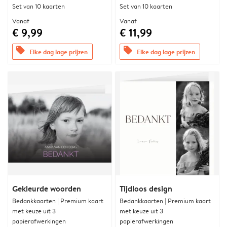
Set van 10 kaarten
Set van 10 kaarten
Vanaf
Vanaf
€ 9,99
€ 11,99
offers
offers
Elke dag lage prijzen
Elke dag lage prijzen
Gekleurde woorden
Tijdloos design
Bedankkaarten | Premium kaart
Bedankkaarten | Premium kaart
met keuze uit 3
met keuze uit 3
papierafwerkingen
papierafwerkingen