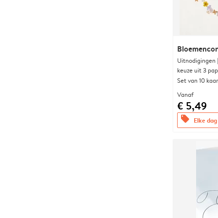
Bloemencon
Uitnodigingen
keuze uit 3 pa
Set van 10 kaa
Vanaf
€ 5,49
offers
Elke dag 