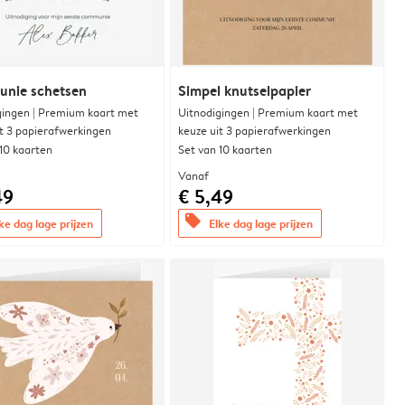
nie schetsen
Simpel knutselpapier
gingen | Premium kaart met
Uitnodigingen | Premium kaart met
it 3 papierafwerkingen
keuze uit 3 papierafwerkingen
 10 kaarten
Set van 10 kaarten
Vanaf
49
€ 5,49
offers
ke dag lage prijzen
Elke dag lage prijzen