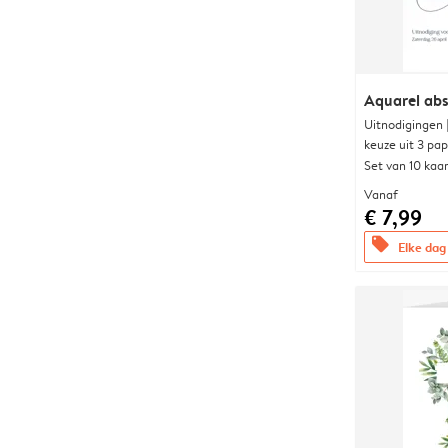
Aquarel abs
Uitnodigingen
keuze uit 3 pa
Set van 10 kaa
Vanaf
€ 7,99
offers
Elke dag 