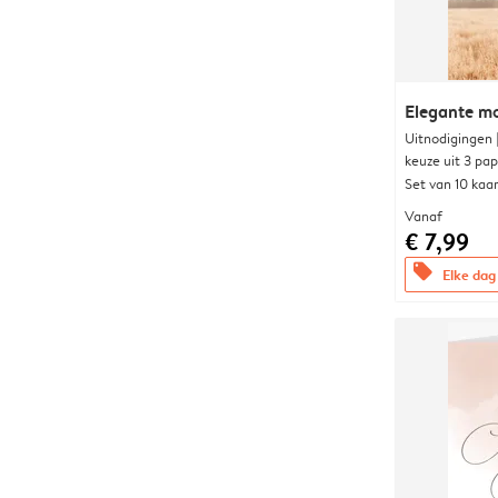
Elegante 
Uitnodigingen
keuze uit 3 pa
Set van 10 kaa
Vanaf
€ 7,99
offers
Elke dag 