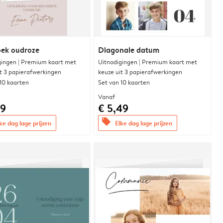
oek oudroze
Diagonale datum
gingen | Premium kaart met
Uitnodigingen | Premium kaart met
it 3 papierafwerkingen
keuze uit 3 papierafwerkingen
 10 kaarten
Set van 10 kaarten
Vanaf
99
€ 5,49
offers
ke dag lage prijzen
Elke dag lage prijzen