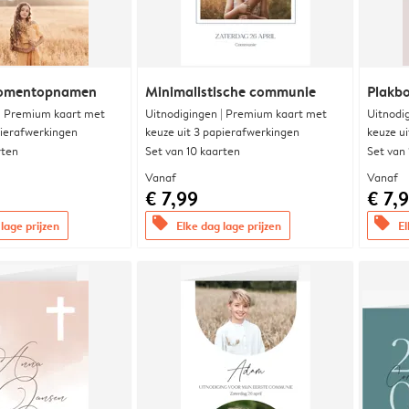
momentopnamen
Minimalistische communie
Plakb
 | Premium kaart met
Uitnodigingen | Premium kaart met
Uitnodi
pierafwerkingen
keuze uit 3 papierafwerkingen
keuze u
rten
Set van 10 kaarten
Set van
Vanaf
Vanaf
€ 7,99
€ 7,
offers
offers
lage prijzen
Elke dag lage prijzen
El