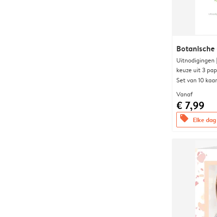
Botanische 
Uitnodigingen
keuze uit 3 pa
Set van 10 kaa
Vanaf
€ 7,99
offers
Elke dag 