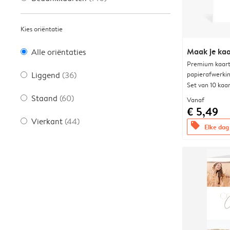
Kies oriëntatie
Maak je kaa
Alle oriëntaties
Premium kaart 
papierafwerki
Liggend
(36)
Set van 10 kaa
Staand
(60)
Vanaf
€ 5,49
Vierkant
(44)
offers
Elke dag 