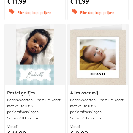
€ 11,99
€ 11,99
offers
offers
Elke dag lage prijzen
Elke dag lage prijzen
Pastel golfjes
Alles over mij
Bedankkaarten | Premium kaart
Bedankkaarten | Premium kaart
met keuze uit 3
met keuze uit 3
papierafwerkingen
papierafwerkingen
Set van 10 kaarten
Set van 10 kaarten
Vanaf
Vanaf