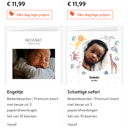
€ 11,99
€ 11,99
offers
offers
Elke dag lage prijzen
Elke dag lage prijzen
Engeltje
Schattige safari
Bedankkaarten | Premium kaart
Bedankkaarten | Premium kaart
met keuze uit 3
met keuze uit 3
papierafwerkingen
papierafwerkingen
Set van 10 kaarten
Set van 10 kaarten
Vanaf
Vanaf