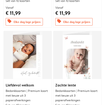
Set van 10 kaarten
Set van 10 kaarten
Vanaf
Vanaf
€ 11,99
€ 11,99
offers
offers
Elke dag lage prijzen
Elke dag lage prijzen
Liefdevol welkom
Zachte lente
Bedankkaarten | Premium kaart
Bedankkaarten | Premium kaart
met keuze uit 3
met keuze uit 3
papierafwerkingen
papierafwerkingen