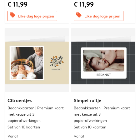
€ 11,99
€ 11,99
offers
offers
Elke dag lage prijzen
Elke dag lage prijzen
Citroentjes
Simpel ruitje
Bedankkaarten | Premium kaart
Bedankkaarten | Premium kaart
met keuze uit 3
met keuze uit 3
papierafwerkingen
papierafwerkingen
Set van 10 kaarten
Set van 10 kaarten
Vanaf
Vanaf