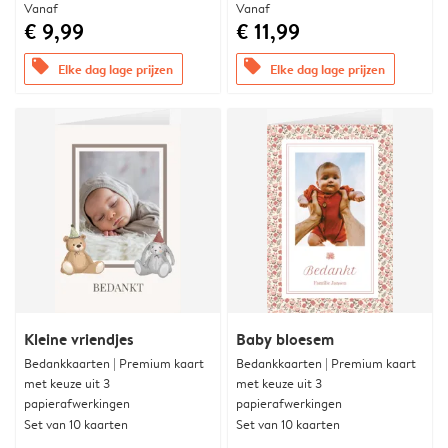
Vanaf
Vanaf
€ 9,99
€ 11,99
offers
offers
Elke dag lage prijzen
Elke dag lage prijzen
Kleine vriendjes
Baby bloesem
Bedankkaarten | Premium kaart
Bedankkaarten | Premium kaart
met keuze uit 3
met keuze uit 3
papierafwerkingen
papierafwerkingen
Set van 10 kaarten
Set van 10 kaarten