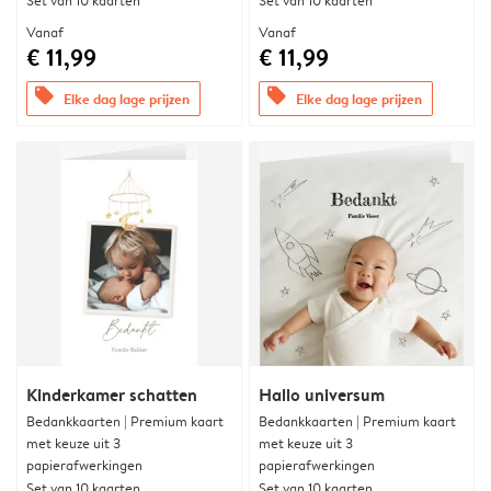
Set van 10 kaarten
Set van 10 kaarten
Vanaf
Vanaf
€ 11,99
€ 11,99
offers
offers
Elke dag lage prijzen
Elke dag lage prijzen
Kinderkamer schatten
Hallo universum
Bedankkaarten | Premium kaart
Bedankkaarten | Premium kaart
met keuze uit 3
met keuze uit 3
papierafwerkingen
papierafwerkingen
Set van 10 kaarten
Set van 10 kaarten