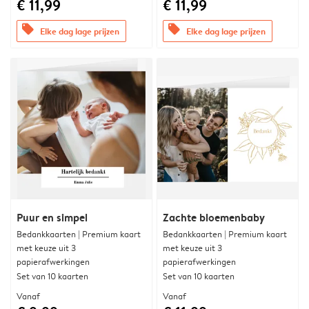
€ 11,99
€ 11,99
offers
offers
Elke dag lage prijzen
Elke dag lage prijzen
Puur en simpel
Zachte bloemenbaby
Bedankkaarten | Premium kaart
Bedankkaarten | Premium kaart
met keuze uit 3
met keuze uit 3
papierafwerkingen
papierafwerkingen
Set van 10 kaarten
Set van 10 kaarten
Vanaf
Vanaf