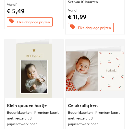
Set van 10 kaarten
Vanaf
€ 5,49
Vanaf
€ 11,99
offers
Elke dag lage prijzen
offers
Elke dag lage prijzen
Klein gouden hartje
Gelukzalig kers
Bedankkaarten | Premium kaart
Bedankkaarten | Premium kaart
met keuze uit 3
met keuze uit 3
papierafwerkingen
papierafwerkingen