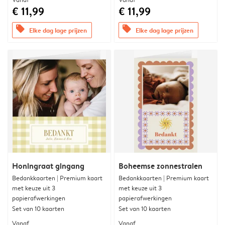
€ 11,99
€ 11,99
offers
offers
Elke dag lage prijzen
Elke dag lage prijzen
Honingraat gingang
Boheemse zonnestralen
Bedankkaarten | Premium kaart
Bedankkaarten | Premium kaart
met keuze uit 3
met keuze uit 3
papierafwerkingen
papierafwerkingen
Set van 10 kaarten
Set van 10 kaarten
Vanaf
Vanaf