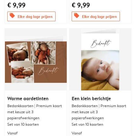
€ 9,99
€ 9,99
offers
offers
Elke dag lage prijzen
Elke dag lage prijzen
Warme aardetinten
Een klein berichtje
Bedankkaarten | Premium kaart
Bedankkaarten | Premium kaart
met keuze uit 3
met keuze uit 3
papierafwerkingen
papierafwerkingen
Set van 10 kaarten
Set van 10 kaarten
Vanaf
Vanaf