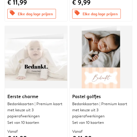
€ 11,99
€ 9,99
offers
offers
Elke dag lage prijzen
Elke dag lage prijzen
Eerste charme
Pastel golfjes
Bedankkaarten | Premium kaart
Bedankkaarten | Premium kaart
met keuze uit 3
met keuze uit 3
papierafwerkingen
papierafwerkingen
Set van 10 kaarten
Set van 10 kaarten
Vanaf
Vanaf