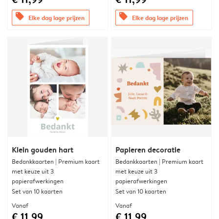
offers
offers
Elke dag lage prijzen
Elke dag lage prijzen
Klein gouden hart
Papieren decoratie
Bedankkaarten | Premium kaart
Bedankkaarten | Premium kaart
met keuze uit 3
met keuze uit 3
papierafwerkingen
papierafwerkingen
Set van 10 kaarten
Set van 10 kaarten
Vanaf
Vanaf
€ 11,99
€ 11,99