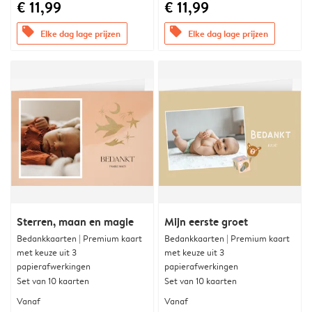
€ 11,99
€ 11,99
offers
offers
Elke dag lage prijzen
Elke dag lage prijzen
Sterren, maan en magie
Mijn eerste groet
Bedankkaarten | Premium kaart
Bedankkaarten | Premium kaart
met keuze uit 3
met keuze uit 3
papierafwerkingen
papierafwerkingen
Set van 10 kaarten
Set van 10 kaarten
Vanaf
Vanaf