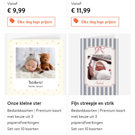
Vanaf
Vanaf
€ 9,99
€ 11,99
offers
offers
Elke dag lage prijzen
Elke dag lage prijzen
Onze kleine ster
Fijn streepje en strik
Bedankkaarten | Premium kaart
Bedankkaarten | Premium kaart
met keuze uit 3
met keuze uit 3
papierafwerkingen
papierafwerkingen
Set van 10 kaarten
Set van 10 kaarten