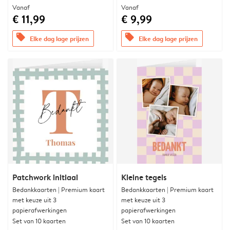
Vanaf
Vanaf
€ 11,99
€ 9,99
offers
offers
Elke dag lage prijzen
Elke dag lage prijzen
Patchwork initiaal
Kleine tegels
Bedankkaarten | Premium kaart
Bedankkaarten | Premium kaart
met keuze uit 3
met keuze uit 3
papierafwerkingen
papierafwerkingen
Set van 10 kaarten
Set van 10 kaarten