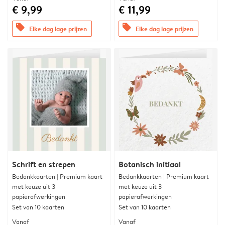
€ 9,99
€ 11,99
offers
offers
Elke dag lage prijzen
Elke dag lage prijzen
Schrift en strepen
Botanisch initiaal
Bedankkaarten | Premium kaart
Bedankkaarten | Premium kaart
met keuze uit 3
met keuze uit 3
papierafwerkingen
papierafwerkingen
Set van 10 kaarten
Set van 10 kaarten
Vanaf
Vanaf