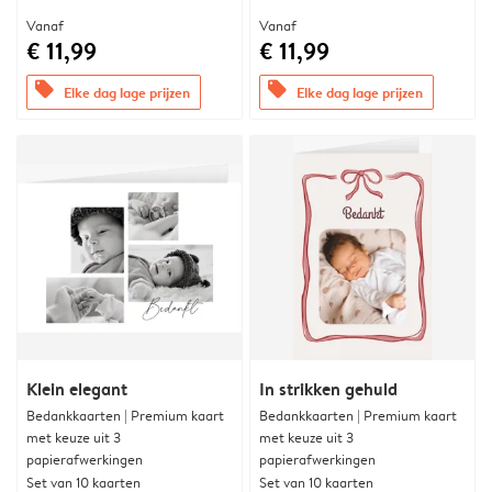
Vanaf
Vanaf
€ 11,99
€ 11,99
offers
offers
Elke dag lage prijzen
Elke dag lage prijzen
Klein elegant
In strikken gehuld
Bedankkaarten | Premium kaart
Bedankkaarten | Premium kaart
met keuze uit 3
met keuze uit 3
papierafwerkingen
papierafwerkingen
Set van 10 kaarten
Set van 10 kaarten