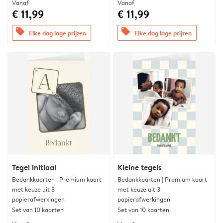
Vanaf
Vanaf
€ 11,99
€ 11,99
offers
offers
Elke dag lage prijzen
Elke dag lage prijzen
Tegel initiaal
Kleine tegels
Bedankkaarten | Premium kaart
Bedankkaarten | Premium kaart
met keuze uit 3
met keuze uit 3
papierafwerkingen
papierafwerkingen
Set van 10 kaarten
Set van 10 kaarten