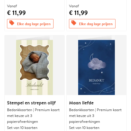
Vanaf
Vanaf
€ 11,99
€ 11,99
offers
offers
Elke dag lage prijzen
Elke dag lage prijzen
Stempel en strepen olijf
Maan liefde
Bedankkaarten | Premium kaart
Bedankkaarten | Premium kaart
met keuze uit 3
met keuze uit 3
papierafwerkingen
papierafwerkingen
Set van 10 kaarten
Set van 10 kaarten