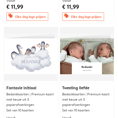
Vanaf
Vanaf
€ 11,99
€ 11,99
offers
offers
Elke dag lage prijzen
Elke dag lage prijzen
Fantasie initiaal
Tweeling liefde
Bedankkaarten | Premium kaart
Bedankkaarten | Premium kaart
met keuze uit 3
met keuze uit 3
papierafwerkingen
papierafwerkingen
Set van 10 kaarten
Set van 10 kaarten
Vanaf
Vanaf