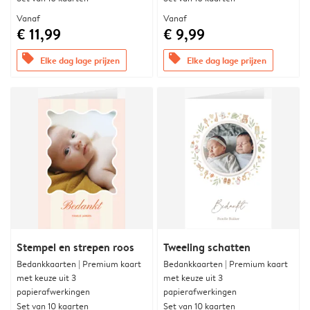
Vanaf
Vanaf
€ 11,99
€ 9,99
offers
offers
Elke dag lage prijzen
Elke dag lage prijzen
Stempel en strepen roos
Tweeling schatten
Bedankkaarten | Premium kaart
Bedankkaarten | Premium kaart
met keuze uit 3
met keuze uit 3
papierafwerkingen
papierafwerkingen
Set van 10 kaarten
Set van 10 kaarten