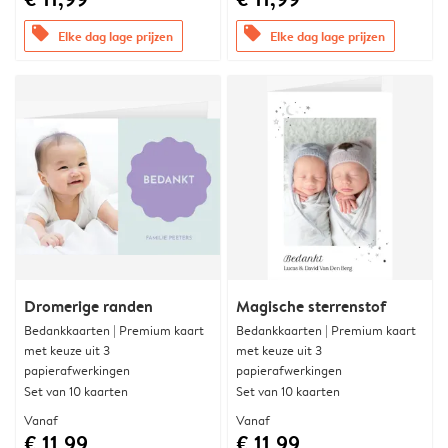
offers
offers
Elke dag lage prijzen
Elke dag lage prijzen
Dromerige randen
Magische sterrenstof
Bedankkaarten | Premium kaart
Bedankkaarten | Premium kaart
met keuze uit 3
met keuze uit 3
papierafwerkingen
papierafwerkingen
Set van 10 kaarten
Set van 10 kaarten
Vanaf
Vanaf
€ 11,99
€ 11,99