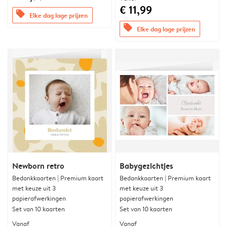
€ 11,99
offers
Elke dag lage prijzen
offers
Elke dag lage prijzen
Newborn retro
Babygezichtjes
Bedankkaarten | Premium kaart
Bedankkaarten | Premium kaart
met keuze uit 3
met keuze uit 3
papierafwerkingen
papierafwerkingen
Set van 10 kaarten
Set van 10 kaarten
Vanaf
Vanaf