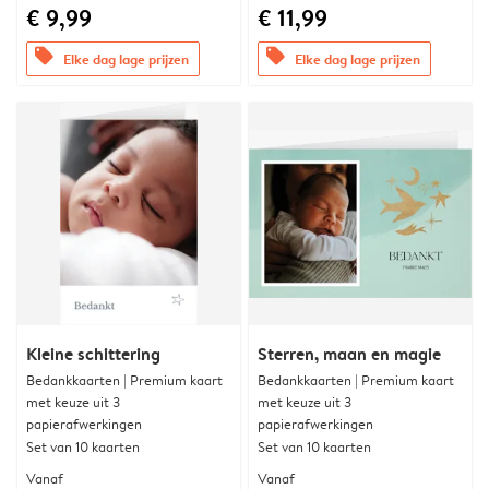
€ 9,99
€ 11,99
offers
offers
Elke dag lage prijzen
Elke dag lage prijzen
Kleine schittering
Sterren, maan en magie
Bedankkaarten | Premium kaart
Bedankkaarten | Premium kaart
met keuze uit 3
met keuze uit 3
papierafwerkingen
papierafwerkingen
Set van 10 kaarten
Set van 10 kaarten
Vanaf
Vanaf