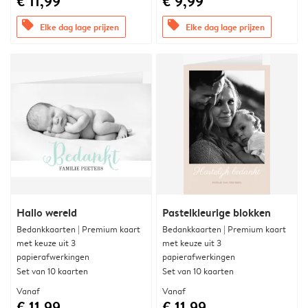
€ 11,99
€ 9,99
offers
offers
Elke dag lage prijzen
Elke dag lage prijzen
Hallo wereld
Pastelkleurige blokken
Bedankkaarten | Premium kaart
Bedankkaarten | Premium kaart
met keuze uit 3
met keuze uit 3
papierafwerkingen
papierafwerkingen
Set van 10 kaarten
Set van 10 kaarten
Vanaf
Vanaf
€ 11,99
€ 11,99