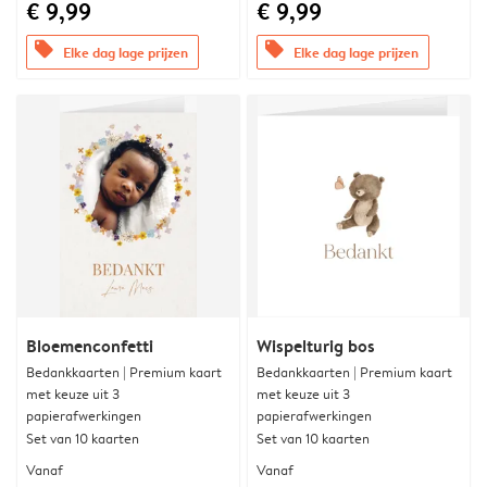
€ 9,99
€ 9,99
offers
offers
Elke dag lage prijzen
Elke dag lage prijzen
Bloemenconfetti
Wispelturig bos
Bedankkaarten | Premium kaart
Bedankkaarten | Premium kaart
met keuze uit 3
met keuze uit 3
papierafwerkingen
papierafwerkingen
Set van 10 kaarten
Set van 10 kaarten
Vanaf
Vanaf