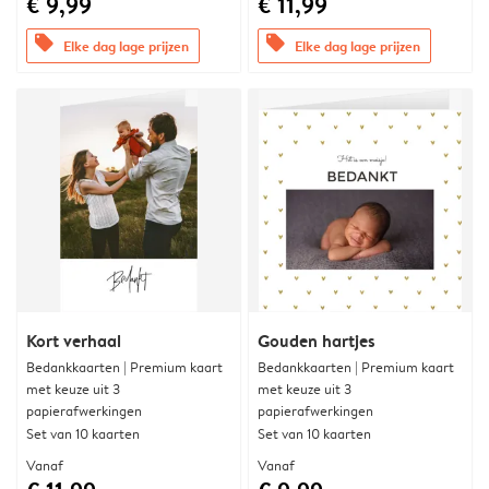
€ 9,99
€ 11,99
offers
offers
Elke dag lage prijzen
Elke dag lage prijzen
Kort verhaal
Gouden hartjes
Bedankkaarten | Premium kaart
Bedankkaarten | Premium kaart
met keuze uit 3
met keuze uit 3
papierafwerkingen
papierafwerkingen
Set van 10 kaarten
Set van 10 kaarten
Vanaf
Vanaf