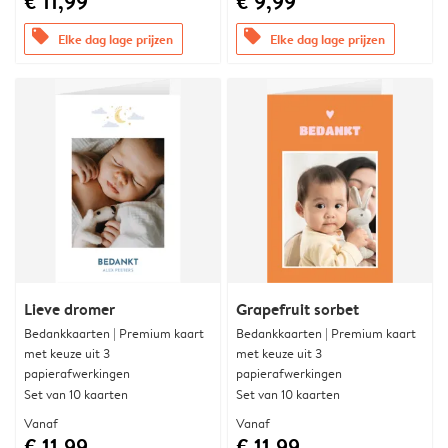
€ 11,99
€ 9,99
offers
offers
Elke dag lage prijzen
Elke dag lage prijzen
Lieve dromer
Grapefruit sorbet
Bedankkaarten | Premium kaart
Bedankkaarten | Premium kaart
met keuze uit 3
met keuze uit 3
papierafwerkingen
papierafwerkingen
Set van 10 kaarten
Set van 10 kaarten
Vanaf
Vanaf
€ 11,99
€ 11,99