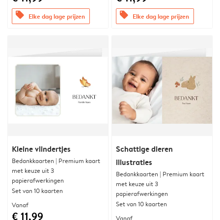
offers
offers
Elke dag lage prijzen
Elke dag lage prijzen
Kleine vlindertjes
Schattige dieren
Bedankkaarten | Premium kaart
illustraties
met keuze uit 3
Bedankkaarten | Premium kaart
papierafwerkingen
met keuze uit 3
Set van 10 kaarten
papierafwerkingen
Set van 10 kaarten
Vanaf
€ 11,99
Vanaf