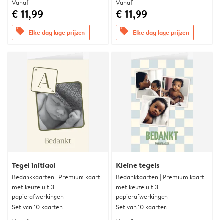
Vanaf
Vanaf
€ 11,99
€ 11,99
offers
offers
Elke dag lage prijzen
Elke dag lage prijzen
Tegel initiaal
Kleine tegels
Bedankkaarten | Premium kaart
Bedankkaarten | Premium kaart
met keuze uit 3
met keuze uit 3
papierafwerkingen
papierafwerkingen
Set van 10 kaarten
Set van 10 kaarten