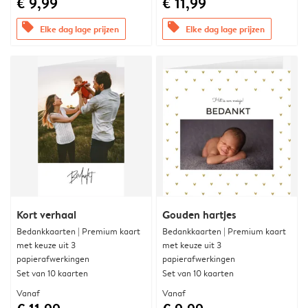
€ 9,99
€ 11,99
offers
offers
Elke dag lage prijzen
Elke dag lage prijzen
Kort verhaal
Gouden hartjes
Bedankkaarten | Premium kaart
Bedankkaarten | Premium kaart
met keuze uit 3
met keuze uit 3
papierafwerkingen
papierafwerkingen
Set van 10 kaarten
Set van 10 kaarten
Vanaf
Vanaf