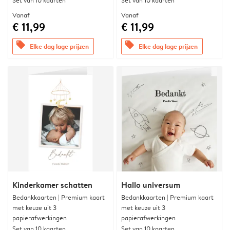
Set van 10 kaarten
Set van 10 kaarten
Vanaf
Vanaf
€ 11,99
€ 11,99
offers
offers
Elke dag lage prijzen
Elke dag lage prijzen
Kinderkamer schatten
Hallo universum
Bedankkaarten | Premium kaart
Bedankkaarten | Premium kaart
met keuze uit 3
met keuze uit 3
papierafwerkingen
papierafwerkingen
Set van 10 kaarten
Set van 10 kaarten