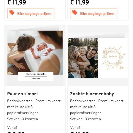
€ 11,99
€ 11,99
offers
offers
Elke dag lage prijzen
Elke dag lage prijzen
Puur en simpel
Zachte bloemenbaby
Bedankkaarten | Premium kaart
Bedankkaarten | Premium kaart
met keuze uit 3
met keuze uit 3
papierafwerkingen
papierafwerkingen
Set van 10 kaarten
Set van 10 kaarten
Vanaf
Vanaf