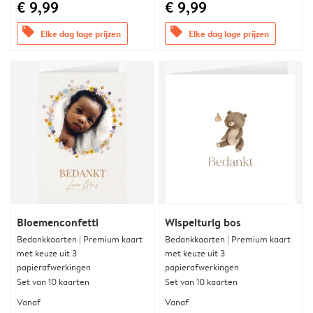
€ 9,99
€ 9,99
offers
offers
Elke dag lage prijzen
Elke dag lage prijzen
Bloemenconfetti
Wispelturig bos
Bedankkaarten | Premium kaart
Bedankkaarten | Premium kaart
met keuze uit 3
met keuze uit 3
papierafwerkingen
papierafwerkingen
Set van 10 kaarten
Set van 10 kaarten
Vanaf
Vanaf