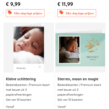
€ 9,99
€ 11,99
offers
offers
Elke dag lage prijzen
Elke dag lage prijzen
Kleine schittering
Sterren, maan en magie
Bedankkaarten | Premium kaart
Bedankkaarten | Premium kaart
met keuze uit 3
met keuze uit 3
papierafwerkingen
papierafwerkingen
Set van 10 kaarten
Set van 10 kaarten
Vanaf
Vanaf