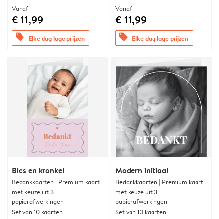
Vanaf
Vanaf
€ 11,99
€ 11,99
offers
offers
Elke dag lage prijzen
Elke dag lage prijzen
Blos en kronkel
Modern initiaal
Bedankkaarten | Premium kaart
Bedankkaarten | Premium kaart
met keuze uit 3
met keuze uit 3
papierafwerkingen
papierafwerkingen
Set van 10 kaarten
Set van 10 kaarten