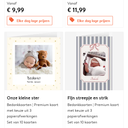
Vanaf
Vanaf
€ 9,99
€ 11,99
offers
offers
Elke dag lage prijzen
Elke dag lage prijzen
Onze kleine ster
Fijn streepje en strik
Bedankkaarten | Premium kaart
Bedankkaarten | Premium kaart
met keuze uit 3
met keuze uit 3
papierafwerkingen
papierafwerkingen
Set van 10 kaarten
Set van 10 kaarten