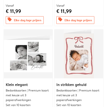
Vanaf
Vanaf
€ 11,99
€ 11,99
offers
offers
Elke dag lage prijzen
Elke dag lage prijzen
Klein elegant
In strikken gehuld
Bedankkaarten | Premium kaart
Bedankkaarten | Premium kaart
met keuze uit 3
met keuze uit 3
papierafwerkingen
papierafwerkingen
Set van 10 kaarten
Set van 10 kaarten