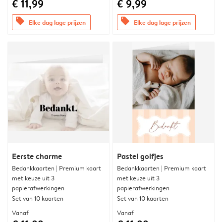
€ 11,99
€ 9,99
offers
offers
Elke dag lage prijzen
Elke dag lage prijzen
Eerste charme
Pastel golfjes
Bedankkaarten | Premium kaart
Bedankkaarten | Premium kaart
met keuze uit 3
met keuze uit 3
papierafwerkingen
papierafwerkingen
Set van 10 kaarten
Set van 10 kaarten
Vanaf
Vanaf