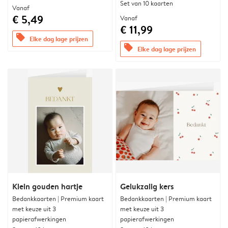
Set van 10 kaarten
Vanaf
€ 5,49
Vanaf
€ 11,99
offers
Elke dag lage prijzen
offers
Elke dag lage prijzen
Klein gouden hartje
Gelukzalig kers
Bedankkaarten | Premium kaart
Bedankkaarten | Premium kaart
met keuze uit 3
met keuze uit 3
papierafwerkingen
papierafwerkingen