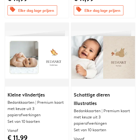
offers
offers
Elke dag lage prijzen
Elke dag lage prijzen
Kleine vlindertjes
Schattige dieren
Bedankkaarten | Premium kaart
illustraties
met keuze uit 3
Bedankkaarten | Premium kaart
papierafwerkingen
met keuze uit 3
Set van 10 kaarten
papierafwerkingen
Set van 10 kaarten
Vanaf
€ 11,99
Vanaf