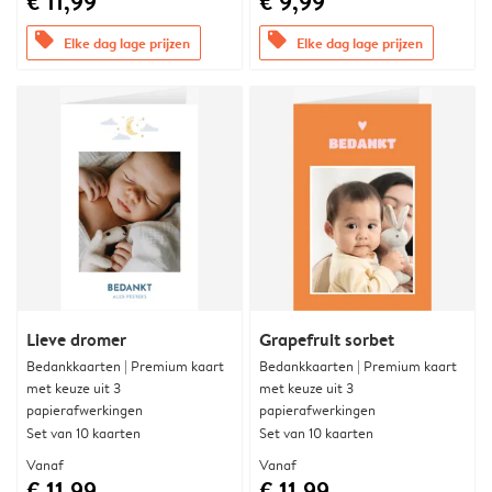
€ 11,99
€ 9,99
offers
offers
Elke dag lage prijzen
Elke dag lage prijzen
Lieve dromer
Grapefruit sorbet
Bedankkaarten | Premium kaart
Bedankkaarten | Premium kaart
met keuze uit 3
met keuze uit 3
papierafwerkingen
papierafwerkingen
Set van 10 kaarten
Set van 10 kaarten
Vanaf
Vanaf
€ 11,99
€ 11,99