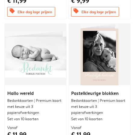
€ 11,99
€ 9,99
offers
offers
Elke dag lage prijzen
Elke dag lage prijzen
Hallo wereld
Pastelkleurige blokken
Bedankkaarten | Premium kaart
Bedankkaarten | Premium kaart
met keuze uit 3
met keuze uit 3
papierafwerkingen
papierafwerkingen
Set van 10 kaarten
Set van 10 kaarten
Vanaf
Vanaf
€ 11,99
€ 11,99