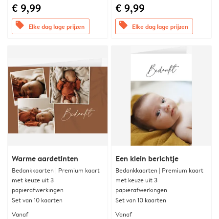
€ 9,99
€ 9,99
offers
offers
Elke dag lage prijzen
Elke dag lage prijzen
Warme aardetinten
Een klein berichtje
Bedankkaarten | Premium kaart
Bedankkaarten | Premium kaart
met keuze uit 3
met keuze uit 3
papierafwerkingen
papierafwerkingen
Set van 10 kaarten
Set van 10 kaarten
Vanaf
Vanaf