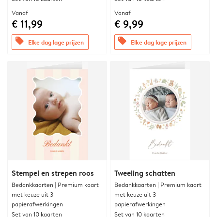
Vanaf
Vanaf
€ 11,99
€ 9,99
offers
offers
Elke dag lage prijzen
Elke dag lage prijzen
Stempel en strepen roos
Tweeling schatten
Bedankkaarten | Premium kaart
Bedankkaarten | Premium kaart
met keuze uit 3
met keuze uit 3
papierafwerkingen
papierafwerkingen
Set van 10 kaarten
Set van 10 kaarten