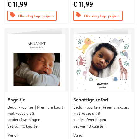
€ 11,99
€ 11,99
offers
offers
Elke dag lage prijzen
Elke dag lage prijzen
Engeltje
Schattige safari
Bedankkaarten | Premium kaart
Bedankkaarten | Premium kaart
met keuze uit 3
met keuze uit 3
papierafwerkingen
papierafwerkingen
Set van 10 kaarten
Set van 10 kaarten
Vanaf
Vanaf