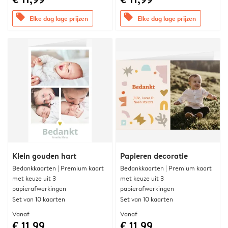
offers
offers
Elke dag lage prijzen
Elke dag lage prijzen
Klein gouden hart
Papieren decoratie
Bedankkaarten | Premium kaart
Bedankkaarten | Premium kaart
met keuze uit 3
met keuze uit 3
papierafwerkingen
papierafwerkingen
Set van 10 kaarten
Set van 10 kaarten
Vanaf
Vanaf
€ 11,99
€ 11,99