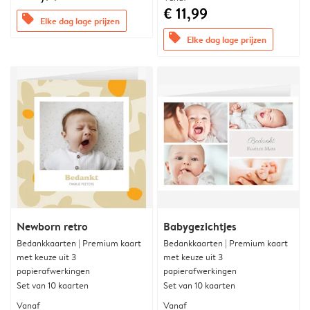
€ 11,99
offers
Elke dag lage prijzen
offers
Elke dag lage prijzen
Newborn retro
Babygezichtjes
Bedankkaarten | Premium kaart
Bedankkaarten | Premium kaart
met keuze uit 3
met keuze uit 3
papierafwerkingen
papierafwerkingen
Set van 10 kaarten
Set van 10 kaarten
Vanaf
Vanaf