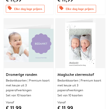
offers
offers
Elke dag lage prijzen
Elke dag lage prijzen
Dromerige randen
Magische sterrenstof
Bedankkaarten | Premium kaart
Bedankkaarten | Premium kaart
met keuze uit 3
met keuze uit 3
papierafwerkingen
papierafwerkingen
Set van 10 kaarten
Set van 10 kaarten
Vanaf
Vanaf
€ 11,99
€ 11,99