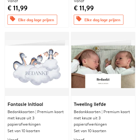
Vanaf
Vanaf
€ 11,99
€ 11,99
offers
offers
Elke dag lage prijzen
Elke dag lage prijzen
Fantasie initiaal
Tweeling liefde
Bedankkaarten | Premium kaart
Bedankkaarten | Premium kaart
met keuze uit 3
met keuze uit 3
papierafwerkingen
papierafwerkingen
Set van 10 kaarten
Set van 10 kaarten
Vanaf
Vanaf