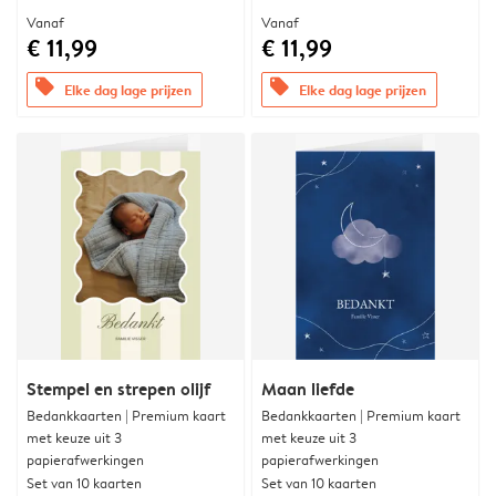
Vanaf
Vanaf
€ 11,99
€ 11,99
offers
offers
Elke dag lage prijzen
Elke dag lage prijzen
Stempel en strepen olijf
Maan liefde
Bedankkaarten | Premium kaart
Bedankkaarten | Premium kaart
met keuze uit 3
met keuze uit 3
papierafwerkingen
papierafwerkingen
Set van 10 kaarten
Set van 10 kaarten