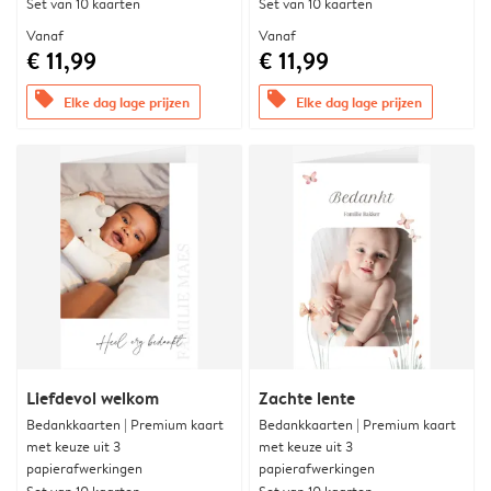
Set van 10 kaarten
Set van 10 kaarten
Vanaf
Vanaf
€ 11,99
€ 11,99
offers
offers
Elke dag lage prijzen
Elke dag lage prijzen
Liefdevol welkom
Zachte lente
Bedankkaarten | Premium kaart
Bedankkaarten | Premium kaart
met keuze uit 3
met keuze uit 3
papierafwerkingen
papierafwerkingen