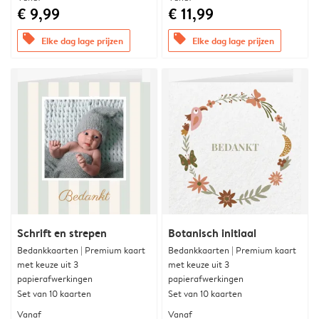
€ 9,99
€ 11,99
offers
offers
Elke dag lage prijzen
Elke dag lage prijzen
Schrift en strepen
Botanisch initiaal
Bedankkaarten | Premium kaart
Bedankkaarten | Premium kaart
met keuze uit 3
met keuze uit 3
papierafwerkingen
papierafwerkingen
Set van 10 kaarten
Set van 10 kaarten
Vanaf
Vanaf