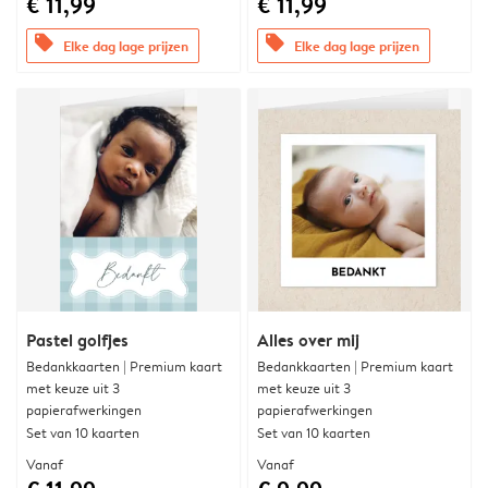
€ 11,99
€ 11,99
offers
offers
Elke dag lage prijzen
Elke dag lage prijzen
Pastel golfjes
Alles over mij
Bedankkaarten | Premium kaart
Bedankkaarten | Premium kaart
met keuze uit 3
met keuze uit 3
papierafwerkingen
papierafwerkingen
Set van 10 kaarten
Set van 10 kaarten
Vanaf
Vanaf