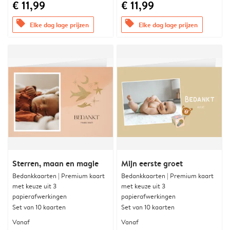
€ 11,99
€ 11,99
offers
offers
Elke dag lage prijzen
Elke dag lage prijzen
Sterren, maan en magie
Mijn eerste groet
Bedankkaarten | Premium kaart
Bedankkaarten | Premium kaart
met keuze uit 3
met keuze uit 3
papierafwerkingen
papierafwerkingen
Set van 10 kaarten
Set van 10 kaarten
Vanaf
Vanaf