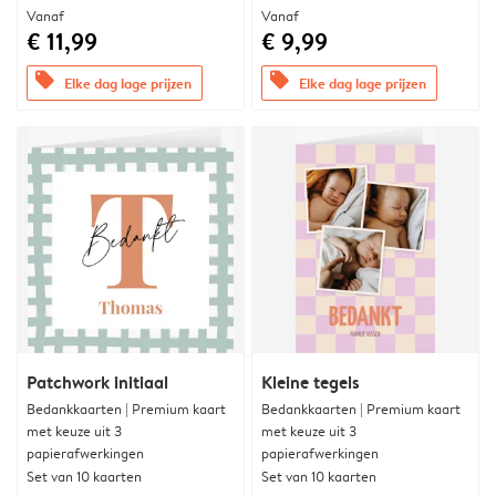
Vanaf
Vanaf
€ 11,99
€ 9,99
offers
offers
Elke dag lage prijzen
Elke dag lage prijzen
Patchwork initiaal
Kleine tegels
Bedankkaarten | Premium kaart
Bedankkaarten | Premium kaart
met keuze uit 3
met keuze uit 3
papierafwerkingen
papierafwerkingen
Set van 10 kaarten
Set van 10 kaarten