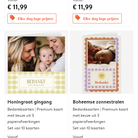
€ 11,99
€ 11,99
offers
offers
Elke dag lage prijzen
Elke dag lage prijzen
Honingraat gingang
Boheemse zonnestralen
Bedankkaarten | Premium kaart
Bedankkaarten | Premium kaart
met keuze uit 3
met keuze uit 3
papierafwerkingen
papierafwerkingen
Set van 10 kaarten
Set van 10 kaarten
Vanaf
Vanaf