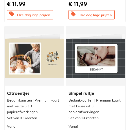
€ 11,99
€ 11,99
offers
offers
Elke dag lage prijzen
Elke dag lage prijzen
Citroentjes
Simpel ruitje
Bedankkaarten | Premium kaart
Bedankkaarten | Premium kaart
met keuze uit 3
met keuze uit 3
papierafwerkingen
papierafwerkingen
Set van 10 kaarten
Set van 10 kaarten
Vanaf
Vanaf