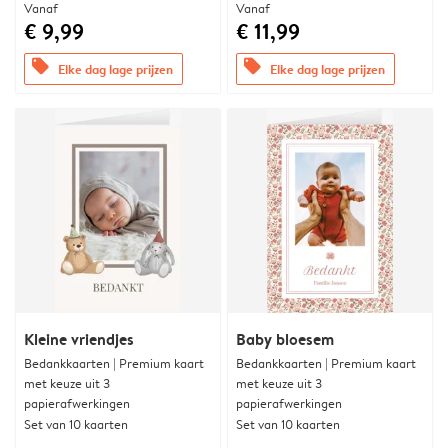
Vanaf
Vanaf
€ 9,99
€ 11,99
offers
offers
Elke dag lage prijzen
Elke dag lage prijzen
Kleine vriendjes
Baby bloesem
Bedankkaarten | Premium kaart
Bedankkaarten | Premium kaart
met keuze uit 3
met keuze uit 3
papierafwerkingen
papierafwerkingen
Set van 10 kaarten
Set van 10 kaarten