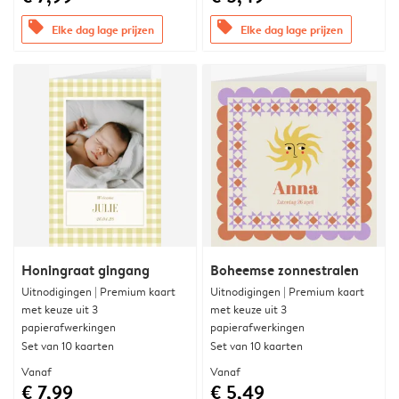
offers
offers
Elke dag lage prijzen
Elke dag lage prijzen
Honingraat gingang
Boheemse zonnestralen
Uitnodigingen | Premium kaart
Uitnodigingen | Premium kaart
met keuze uit 3
met keuze uit 3
papierafwerkingen
papierafwerkingen
Set van 10 kaarten
Set van 10 kaarten
Vanaf
Vanaf
€ 7,99
€ 5,49