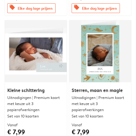
offers
offers
Elke dag lage prijzen
Elke dag lage prijzen
Kleine schittering
Sterren, maan en magie
Uitnodigingen | Premium kaart
Uitnodigingen | Premium kaart
met keuze uit 3
met keuze uit 3
papierafwerkingen
papierafwerkingen
Set van 10 kaarten
Set van 10 kaarten
Vanaf
Vanaf
€ 7,99
€ 7,99