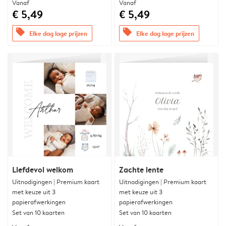
Vanaf
Vanaf
€ 5,49
€ 5,49
offers
offers
Elke dag lage prijzen
Elke dag lage prijzen
Liefdevol welkom
Zachte lente
Uitnodigingen | Premium kaart
Uitnodigingen | Premium kaart
met keuze uit 3
met keuze uit 3
papierafwerkingen
papierafwerkingen
Set van 10 kaarten
Set van 10 kaarten