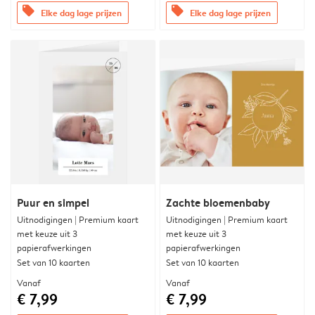
offers
offers
Elke dag lage prijzen
Elke dag lage prijzen
Puur en simpel
Zachte bloemenbaby
Uitnodigingen | Premium kaart
Uitnodigingen | Premium kaart
met keuze uit 3
met keuze uit 3
papierafwerkingen
papierafwerkingen
Set van 10 kaarten
Set van 10 kaarten
Vanaf
Vanaf
€ 7,99
€ 7,99