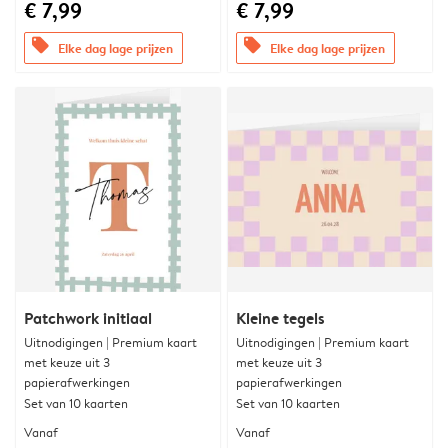
€ 7,99
€ 7,99
offers
offers
Elke dag lage prijzen
Elke dag lage prijzen
Patchwork initiaal
Kleine tegels
Uitnodigingen | Premium kaart
Uitnodigingen | Premium kaart
met keuze uit 3
met keuze uit 3
papierafwerkingen
papierafwerkingen
Set van 10 kaarten
Set van 10 kaarten
Vanaf
Vanaf