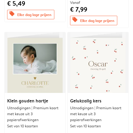
€ 5,49
Vanaf
€ 7,99
offers
Elke dag lage prijzen
offers
Elke dag lage prijzen
Klein gouden hartje
Gelukzalig kers
Uitnodigingen | Premium kaart
Uitnodigingen | Premium kaart
met keuze uit 3
met keuze uit 3
papierafwerkingen
papierafwerkingen
Set van 10 kaarten
Set van 10 kaarten