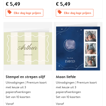
€ 5,49
€ 5,49
offers
offers
Elke dag lage prijzen
Elke dag lage prijzen
Stempel en strepen olijf
Maan liefde
Uitnodigingen | Premium kaart
Uitnodigingen | Premium kaart
met keuze uit 3
met keuze uit 3
papierafwerkingen
papierafwerkingen
Set van 10 kaarten
Set van 10 kaarten
Vanaf
Vanaf