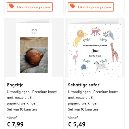
offers
offers
Elke dag lage prijzen
Elke dag lage prijzen
Engeltje
Schattige safari
Uitnodigingen | Premium kaart
Uitnodigingen | Premium kaart
met keuze uit 3
met keuze uit 3
papierafwerkingen
papierafwerkingen
Set van 10 kaarten
Set van 10 kaarten
Vanaf
Vanaf
€ 7,99
€ 5,49