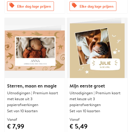
offers
offers
Elke dag lage prijzen
Elke dag lage prijzen
Sterren, maan en magie
Mijn eerste groet
Uitnodigingen | Premium kaart
Uitnodigingen | Premium kaart
met keuze uit 3
met keuze uit 3
papierafwerkingen
papierafwerkingen
Set van 10 kaarten
Set van 10 kaarten
Vanaf
Vanaf
€ 7,99
€ 5,49