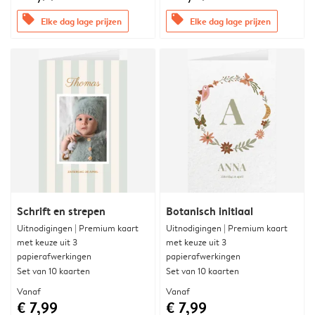
offers
offers
Elke dag lage prijzen
Elke dag lage prijzen
Schrift en strepen
Botanisch initiaal
Uitnodigingen | Premium kaart
Uitnodigingen | Premium kaart
met keuze uit 3
met keuze uit 3
papierafwerkingen
papierafwerkingen
Set van 10 kaarten
Set van 10 kaarten
Vanaf
Vanaf
€ 7,99
€ 7,99