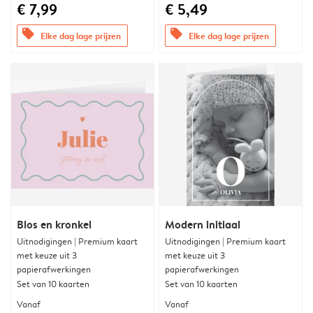
€ 7,99
€ 5,49
offers
offers
Elke dag lage prijzen
Elke dag lage prijzen
Blos en kronkel
Modern initiaal
Uitnodigingen | Premium kaart
Uitnodigingen | Premium kaart
met keuze uit 3
met keuze uit 3
papierafwerkingen
papierafwerkingen
Set van 10 kaarten
Set van 10 kaarten
Vanaf
Vanaf