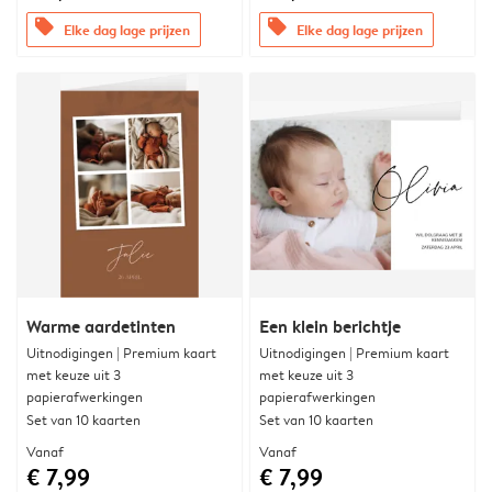
offers
offers
Elke dag lage prijzen
Elke dag lage prijzen
Warme aardetinten
Een klein berichtje
Uitnodigingen | Premium kaart
Uitnodigingen | Premium kaart
met keuze uit 3
met keuze uit 3
papierafwerkingen
papierafwerkingen
Set van 10 kaarten
Set van 10 kaarten
Vanaf
Vanaf
€ 7,99
€ 7,99