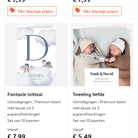
offers
offers
Elke dag lage prijzen
Elke dag lage prijzen
Fantasie initiaal
Tweeling liefde
Uitnodigingen | Premium kaart
Uitnodigingen | Premium kaart
met keuze uit 3
met keuze uit 3
papierafwerkingen
papierafwerkingen
Set van 10 kaarten
Set van 10 kaarten
Vanaf
Vanaf
€ 7,99
€ 5,49