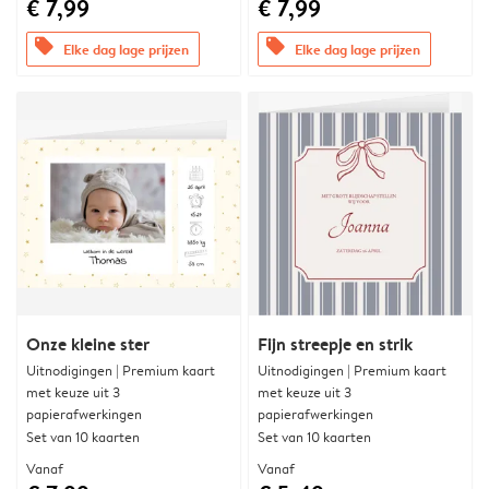
€ 7,99
€ 7,99
offers
offers
Elke dag lage prijzen
Elke dag lage prijzen
Onze kleine ster
Fijn streepje en strik
Uitnodigingen | Premium kaart
Uitnodigingen | Premium kaart
met keuze uit 3
met keuze uit 3
papierafwerkingen
papierafwerkingen
Set van 10 kaarten
Set van 10 kaarten
Vanaf
Vanaf