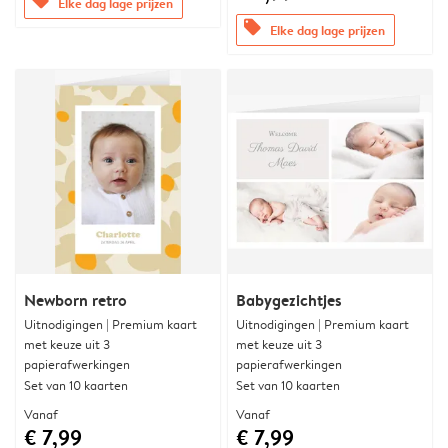
offers
Elke dag lage prijzen
offers
Elke dag lage prijzen
Newborn retro
Babygezichtjes
Uitnodigingen | Premium kaart
Uitnodigingen | Premium kaart
met keuze uit 3
met keuze uit 3
papierafwerkingen
papierafwerkingen
Set van 10 kaarten
Set van 10 kaarten
Vanaf
Vanaf
€ 7,99
€ 7,99