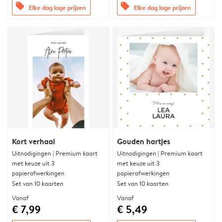
offers
offers
Elke dag lage prijzen
Elke dag lage prijzen
Kort verhaal
Gouden hartjes
Uitnodigingen | Premium kaart
Uitnodigingen | Premium kaart
met keuze uit 3
met keuze uit 3
papierafwerkingen
papierafwerkingen
Set van 10 kaarten
Set van 10 kaarten
Vanaf
Vanaf
€ 7,99
€ 5,49