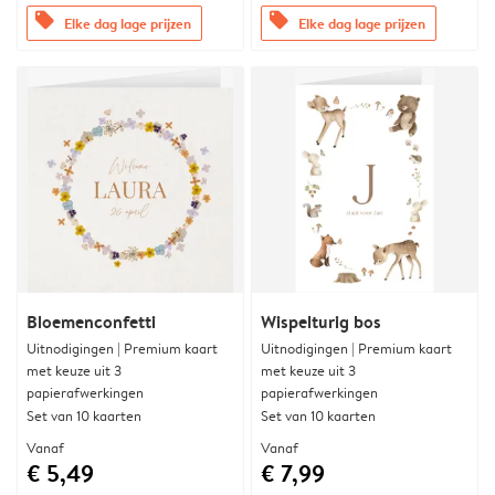
offers
offers
Elke dag lage prijzen
Elke dag lage prijzen
Bloemenconfetti
Wispelturig bos
Uitnodigingen | Premium kaart
Uitnodigingen | Premium kaart
met keuze uit 3
met keuze uit 3
papierafwerkingen
papierafwerkingen
Set van 10 kaarten
Set van 10 kaarten
Vanaf
Vanaf
€ 5,49
€ 7,99