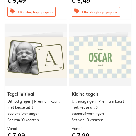
€ 5,49
€ 5,49
offers
offers
Elke dag lage prijzen
Elke dag lage prijzen
Tegel initiaal
Kleine tegels
Uitnodigingen | Premium kaart
Uitnodigingen | Premium kaart
met keuze uit 3
met keuze uit 3
papierafwerkingen
papierafwerkingen
Set van 10 kaarten
Set van 10 kaarten
Vanaf
Vanaf
€ 7,99
€ 7,99