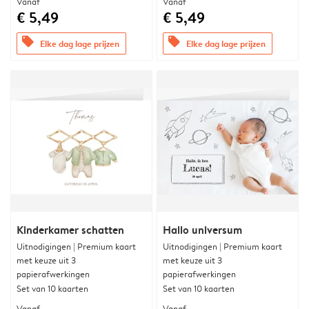
Vanaf
Vanaf
€ 5,49
€ 5,49
offers
offers
Elke dag lage prijzen
Elke dag lage prijzen
Kinderkamer schatten
Hallo universum
Uitnodigingen | Premium kaart
Uitnodigingen | Premium kaart
met keuze uit 3
met keuze uit 3
papierafwerkingen
papierafwerkingen
Set van 10 kaarten
Set van 10 kaarten
Vanaf
Vanaf