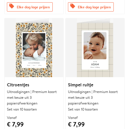
offers
offers
Elke dag lage prijzen
Elke dag lage prijzen
Citroentjes
Simpel ruitje
Uitnodigingen | Premium kaart
Uitnodigingen | Premium kaart
met keuze uit 3
met keuze uit 3
papierafwerkingen
papierafwerkingen
Set van 10 kaarten
Set van 10 kaarten
Vanaf
Vanaf
€ 7,99
€ 7,99