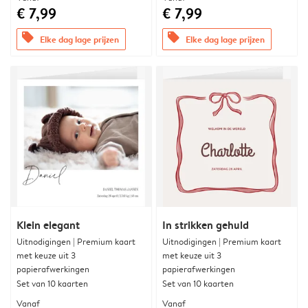
€ 7,99
€ 7,99
offers
offers
Elke dag lage prijzen
Elke dag lage prijzen
Klein elegant
In strikken gehuld
Uitnodigingen | Premium kaart
Uitnodigingen | Premium kaart
met keuze uit 3
met keuze uit 3
papierafwerkingen
papierafwerkingen
Set van 10 kaarten
Set van 10 kaarten
Vanaf
Vanaf