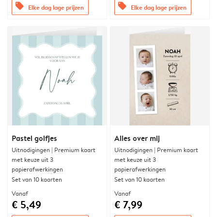
offers
offers
Elke dag lage prijzen
Elke dag lage prijzen
Pastel golfjes
Alles over mij
Uitnodigingen | Premium kaart
Uitnodigingen | Premium kaart
met keuze uit 3
met keuze uit 3
papierafwerkingen
papierafwerkingen
Set van 10 kaarten
Set van 10 kaarten
Vanaf
Vanaf
€ 5,49
€ 7,99