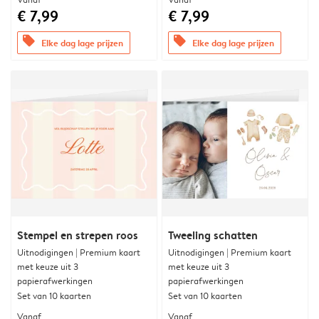
€ 7,99
€ 7,99
offers
offers
Elke dag lage prijzen
Elke dag lage prijzen
Stempel en strepen roos
Tweeling schatten
Uitnodigingen | Premium kaart
Uitnodigingen | Premium kaart
met keuze uit 3
met keuze uit 3
papierafwerkingen
papierafwerkingen
Set van 10 kaarten
Set van 10 kaarten
Vanaf
Vanaf