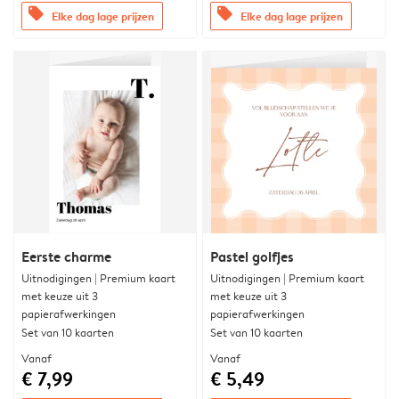
offers
offers
Elke dag lage prijzen
Elke dag lage prijzen
Eerste charme
Pastel golfjes
Uitnodigingen | Premium kaart
Uitnodigingen | Premium kaart
met keuze uit 3
met keuze uit 3
papierafwerkingen
papierafwerkingen
Set van 10 kaarten
Set van 10 kaarten
Vanaf
Vanaf
€ 7,99
€ 5,49