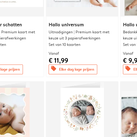
r schatten
Hallo universum
Hallo 
 | Premium kaart met
Uitnodigingen | Premium kaart met
Bedankk
pierafwerkingen
keuze uit 3 papierafwerkingen
keuze u
rten
Set van 10 kaarten
Set van
Vanaf
Vanaf
€ 11,99
€ 9,
offers
offers
lage prijzen
Elke dag lage prijzen
El