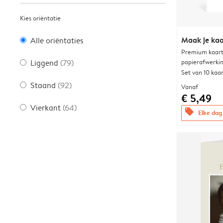
Kies oriëntatie
Maak je kaa
Alle oriëntaties
Premium kaart 
papierafwerki
Liggend
(79)
Set van 10 kaa
Staand
(92)
Vanaf
€ 5,49
Vierkant
(64)
offers
Elke dag 