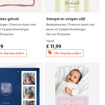
ikken gehuld
Stempel en strepen olijf
gingen | Premium kaart met
Bedankkaarten | Premium kaart met
it 3 papierafwerkingen
keuze uit 3 papierafwerkingen
 10 kaarten
Set van 10 kaarten
Vanaf
99
€ 11,99
offers
ke dag lage prijzen
Elke dag lage prijzen