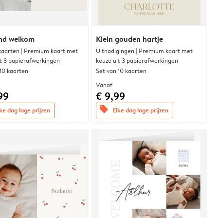
end welkom
Klein gouden hartje
aarten | Premium kaart met
Uitnodigingen | Premium kaart met
it 3 papierafwerkingen
keuze uit 3 papierafwerkingen
 10 kaarten
Set van 10 kaarten
Vanaf
99
€ 9,99
offers
ke dag lage prijzen
Elke dag lage prijzen