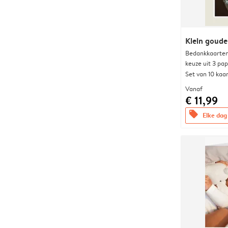
Klein goude
Bedankkaarten
keuze uit 3 pa
Set van 10 kaa
Vanaf
€ 11,99
offers
Elke dag 