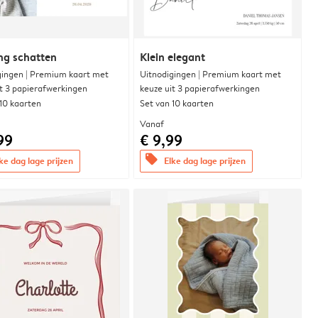
ng schatten
Klein elegant
gingen | Premium kaart met
Uitnodigingen | Premium kaart met
it 3 papierafwerkingen
keuze uit 3 papierafwerkingen
 10 kaarten
Set van 10 kaarten
Vanaf
99
€ 9,99
offers
ke dag lage prijzen
Elke dag lage prijzen