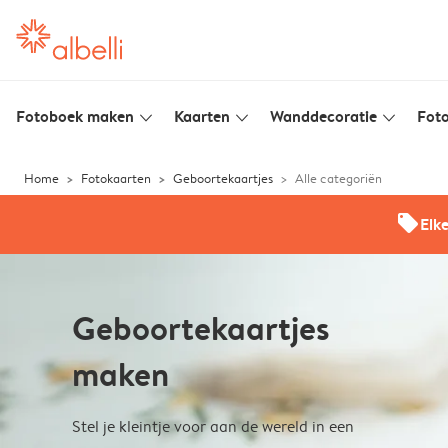
Fotoboek maken
Kaarten
Wanddecoratie
Foto
slim_arrow_down
slim_arrow_down
slim_arrow_down
Home
Fotokaarten
Geboortekaartjes
Alle categoriën
offers
Elk
Geboortekaartjes
maken
Stel je kleintje voor aan de wereld in een