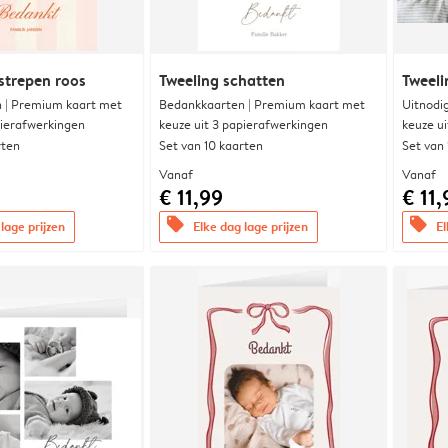
strepen roos
Tweeling schatten
Tweeli
 | Premium kaart met
Bedankkaarten | Premium kaart met
Uitnodi
pierafwerkingen
keuze uit 3 papierafwerkingen
keuze u
rten
Set van 10 kaarten
Set van
Vanaf
Vanaf
€ 11,99
€ 11,
offers
offers
lage prijzen
Elke dag lage prijzen
El