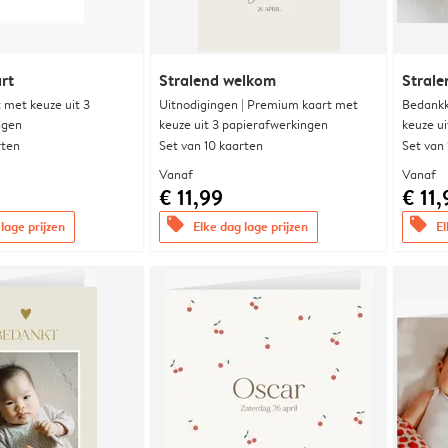
rt
Stralend welkom
Stral
met keuze uit 3
Uitnodigingen | Premium kaart met
Bedankk
ngen
keuze uit 3 papierafwerkingen
keuze u
rten
Set van 10 kaarten
Set van
Vanaf
Vanaf
€ 11,99
€ 11,
offers
offers
lage prijzen
Elke dag lage prijzen
El