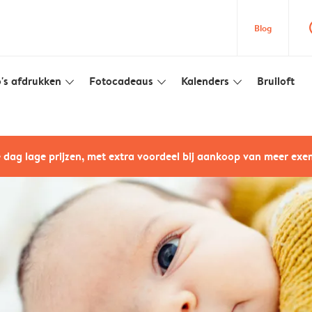
que
Blog
's afdrukken
Fotocadeaus
Kalenders
Bruiloft
slim_arrow_down
slim_arrow_down
slim_arrow_down
e dag lage prijzen, met extra voordeel bij aankoop van meer ex