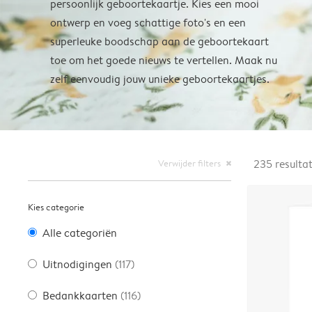
persoonlijk geboortekaartje. Kies een mooi
ontwerp en voeg schattige foto's en een
superleuke boodschap aan de geboortekaart
toe om het goede nieuws te vertellen. Maak nu
zelf eenvoudig jouw unieke geboortekaartjes.
Verwijder filters
235
resulta
close
Kies categorie
Alle categoriën
Uitnodigingen
(117)
Bedankkaarten
(116)