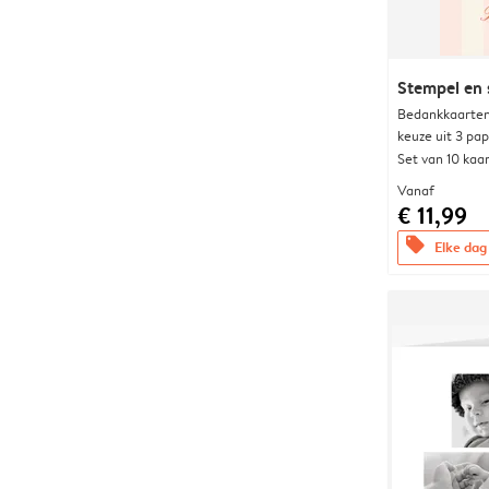
Stempel en 
Bedankkaarten
keuze uit 3 pa
Set van 10 kaa
Vanaf
€ 11,99
offers
Elke dag 