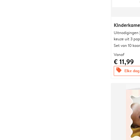
Kinderkame
Uitnodigingen
keuze uit 3 pa
Set van 10 kaa
Vanaf
€ 11,99
offers
Elke dag 