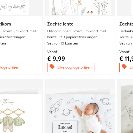
elkom
Zachte lente
Zachte
 | Premium kaart met
Uitnodigingen | Premium kaart met
Bedankk
pierafwerkingen
keuze uit 3 papierafwerkingen
keuze u
rten
Set van 10 kaarten
Set van
Vanaf
Vanaf
€ 9,99
€ 11,
offers
offers
lage prijzen
Elke dag lage prijzen
El