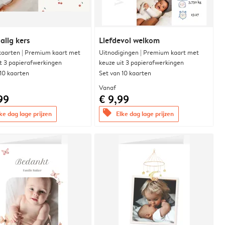
alig kers
Liefdevol welkom
aarten | Premium kaart met
Uitnodigingen | Premium kaart met
it 3 papierafwerkingen
keuze uit 3 papierafwerkingen
 10 kaarten
Set van 10 kaarten
Vanaf
99
€ 9,99
offers
ke dag lage prijzen
Elke dag lage prijzen