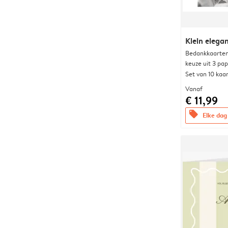
Klein elega
Bedankkaarten
keuze uit 3 pa
Set van 10 kaa
Vanaf
€ 11,99
offers
Elke dag 