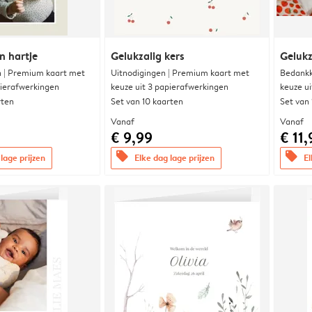
n hartje
Gelukzalig kers
Gelukz
 | Premium kaart met
Uitnodigingen | Premium kaart met
Bedankk
pierafwerkingen
keuze uit 3 papierafwerkingen
keuze u
rten
Set van 10 kaarten
Set van
Vanaf
Vanaf
€ 9,99
€ 11,
offers
offers
lage prijzen
Elke dag lage prijzen
El