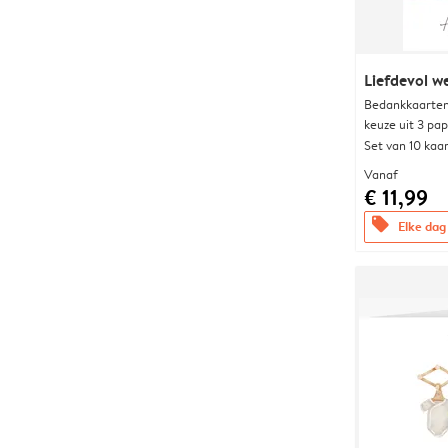
Liefdevol w
Bedankkaarten
keuze uit 3 pa
Set van 10 kaa
Vanaf
€ 11,99
offers
Elke dag 