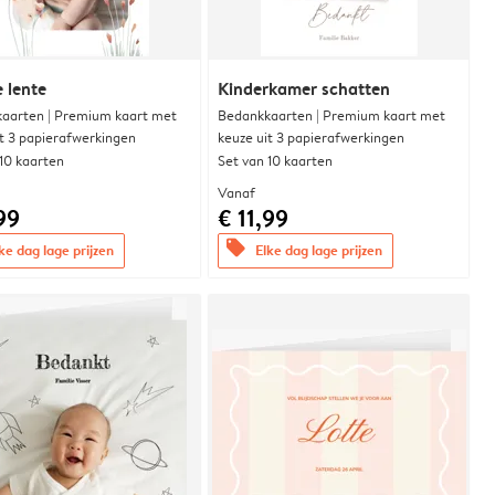
 lente
Kinderkamer schatten
aarten | Premium kaart met
Bedankkaarten | Premium kaart met
it 3 papierafwerkingen
keuze uit 3 papierafwerkingen
 10 kaarten
Set van 10 kaarten
Vanaf
99
€ 11,99
offers
ke dag lage prijzen
Elke dag lage prijzen