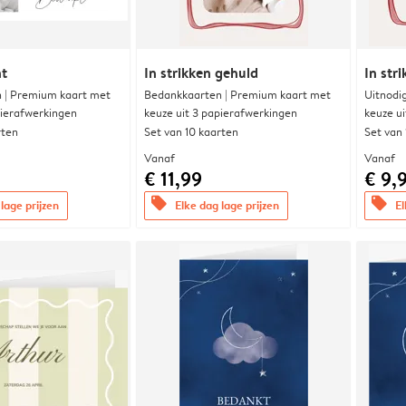
nt
In strikken gehuld
In str
 | Premium kaart met
Bedankkaarten | Premium kaart met
Uitnodi
pierafwerkingen
keuze uit 3 papierafwerkingen
keuze u
rten
Set van 10 kaarten
Set van
Vanaf
Vanaf
€ 11,99
€ 9,
offers
offers
lage prijzen
Elke dag lage prijzen
El