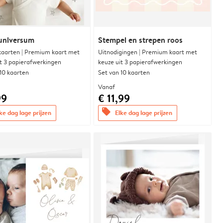
universum
Stempel en strepen roos
aarten | Premium kaart met
Uitnodigingen | Premium kaart met
it 3 papierafwerkingen
keuze uit 3 papierafwerkingen
 10 kaarten
Set van 10 kaarten
Vanaf
99
€ 11,99
offers
ke dag lage prijzen
Elke dag lage prijzen