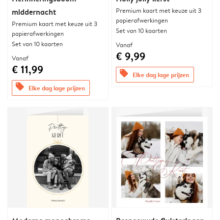
Premium kaart met keuze uit 3
middernacht
papierafwerkingen
Premium kaart met keuze uit 3
Set van 10 kaarten
papierafwerkingen
Set van 10 kaarten
Vanaf
€ 9,99
Vanaf
€ 11,99
offers
Elke dag lage prijzen
offers
Elke dag lage prijzen