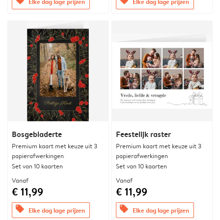
offers
offers
Elke dag lage prijzen
Elke dag lage prijzen
Bosgebladerte
Feestelijk raster
Premium kaart met keuze uit 3
Premium kaart met keuze uit 3
papierafwerkingen
papierafwerkingen
Set van 10 kaarten
Set van 10 kaarten
Vanaf
Vanaf
€ 11,99
€ 11,99
offers
offers
Elke dag lage prijzen
Elke dag lage prijzen