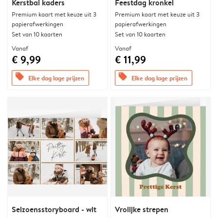
Kerstbal kaders
Feestdag kronkel
Premium kaart met keuze uit 3
Premium kaart met keuze uit 3
papierafwerkingen
papierafwerkingen
Set van 10 kaarten
Set van 10 kaarten
Vanaf
Vanaf
€ 9,99
€ 11,99
offers
offers
Elke dag lage prijzen
Elke dag lage prijzen
Seizoensstoryboard - wit
Vrolijke strepen