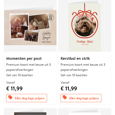
Momenten per post
Kerstbal en strik
Premium kaart met keuze uit 3
Premium kaart met keuze uit 3
papierafwerkingen
papierafwerkingen
Set van 10 kaarten
Set van 10 kaarten
Vanaf
Vanaf
€ 11,99
€ 11,99
offers
offers
Elke dag lage prijzen
Elke dag lage prijzen