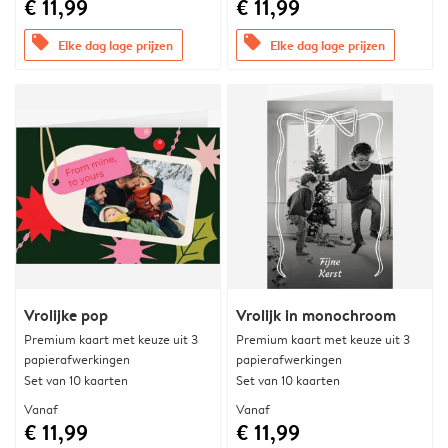
€ 11,99
€ 11,99
offers
offers
Elke dag lage prijzen
Elke dag lage prijzen
Vrolijke pop
Vrolijk in monochroom
Premium kaart met keuze uit 3
Premium kaart met keuze uit 3
papierafwerkingen
papierafwerkingen
Set van 10 kaarten
Set van 10 kaarten
Vanaf
Vanaf
€ 11,99
€ 11,99