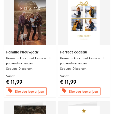
Familie Nieuwjaar
Perfect cadeau
Premium kaart met keuze uit 3
Premium kaart met keuze uit 3
papierafwerkingen
papierafwerkingen
Set van 10 kaarten
Set van 10 kaarten
Vanaf
Vanaf
€ 11,99
€ 11,99
offers
offers
Elke dag lage prijzen
Elke dag lage prijzen