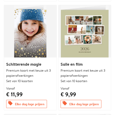
Schitterende magie
Salie en film
Premium kaart met keuze uit 3
Premium kaart met keuze uit 3
papierafwerkingen
papierafwerkingen
Set van 10 kaarten
Set van 10 kaarten
Vanaf
Vanaf
€ 11,99
€ 9,99
offers
offers
Elke dag lage prijzen
Elke dag lage prijzen