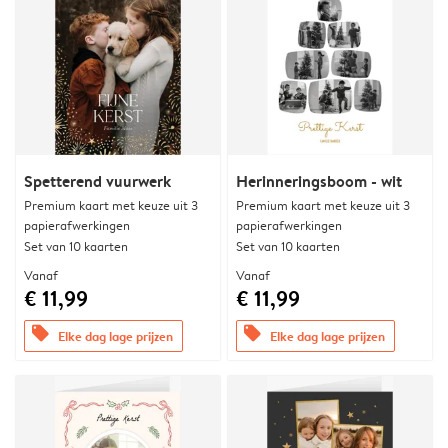
Spetterend vuurwerk
Herinneringsboom - wit
Premium kaart met keuze uit 3
Premium kaart met keuze uit 3
papierafwerkingen
papierafwerkingen
Set van 10 kaarten
Set van 10 kaarten
Vanaf
Vanaf
€ 11,99
€ 11,99
offers
offers
Elke dag lage prijzen
Elke dag lage prijzen