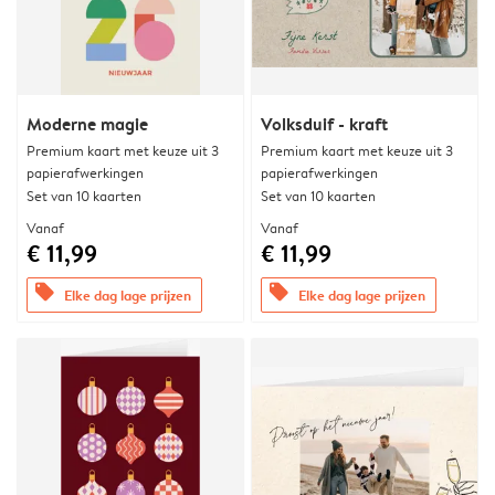
Moderne magie
Volksduif - kraft
Premium kaart met keuze uit 3
Premium kaart met keuze uit 3
papierafwerkingen
papierafwerkingen
Set van 10 kaarten
Set van 10 kaarten
Vanaf
Vanaf
€ 11,99
€ 11,99
offers
offers
Elke dag lage prijzen
Elke dag lage prijzen