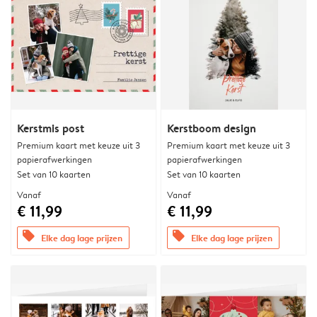
Kerstmis post
Kerstboom design
Premium kaart met keuze uit 3
Premium kaart met keuze uit 3
papierafwerkingen
papierafwerkingen
Set van 10 kaarten
Set van 10 kaarten
Vanaf
Vanaf
€ 11,99
€ 11,99
offers
offers
Elke dag lage prijzen
Elke dag lage prijzen