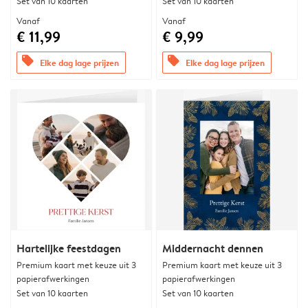
Set van 10 kaarten
Set van 10 kaarten
Vanaf
Vanaf
€ 11,99
€ 9,99
offers
offers
Elke dag lage prijzen
Elke dag lage prijzen
Hartelijke feestdagen
Middernacht dennen
Premium kaart met keuze uit 3
Premium kaart met keuze uit 3
papierafwerkingen
papierafwerkingen
Set van 10 kaarten
Set van 10 kaarten