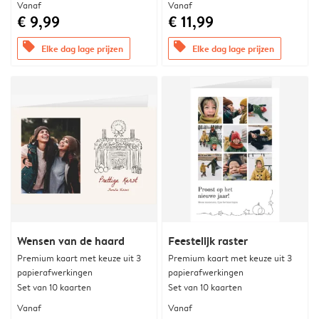
Vanaf
Vanaf
€ 9,99
€ 11,99
offers
offers
Elke dag lage prijzen
Elke dag lage prijzen
Wensen van de haard
Feestelijk raster
Premium kaart met keuze uit 3
Premium kaart met keuze uit 3
papierafwerkingen
papierafwerkingen
Set van 10 kaarten
Set van 10 kaarten
Vanaf
Vanaf