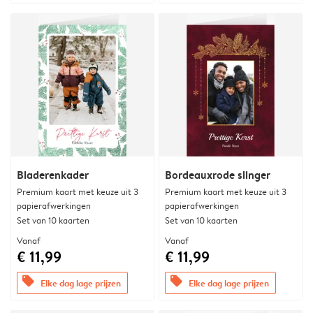
Bladerenkader
Bordeauxrode slinger
Premium kaart met keuze uit 3
Premium kaart met keuze uit 3
papierafwerkingen
papierafwerkingen
Set van 10 kaarten
Set van 10 kaarten
Vanaf
Vanaf
€ 11,99
€ 11,99
offers
offers
Elke dag lage prijzen
Elke dag lage prijzen