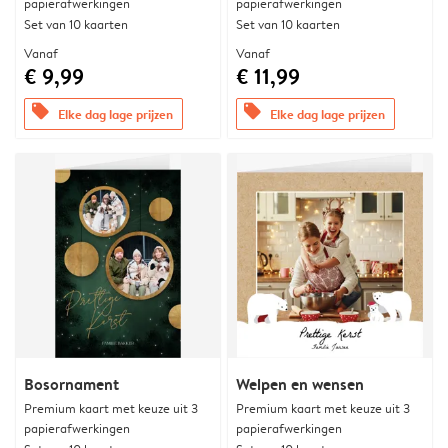
papierafwerkingen
papierafwerkingen
Set van 10 kaarten
Set van 10 kaarten
Vanaf
Vanaf
€ 9,99
€ 11,99
offers
offers
Elke dag lage prijzen
Elke dag lage prijzen
Bosornament
Welpen en wensen
Premium kaart met keuze uit 3
Premium kaart met keuze uit 3
papierafwerkingen
papierafwerkingen