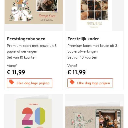
Feestdagenhonden
Feestelijk kader
Premium kaart met keuze uit 3
Premium kaart met keuze uit 3
papierafwerkingen
papierafwerkingen
Set van 10 kaarten
Set van 10 kaarten
Vanaf
Vanaf
€ 11,99
€ 11,99
offers
offers
Elke dag lage prijzen
Elke dag lage prijzen