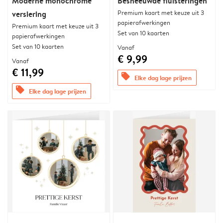
Moderne monochrome
Besneeuwde fluisteringen
Premium kaart met keuze uit 3
versiering
papierafwerkingen
Premium kaart met keuze uit 3
Set van 10 kaarten
papierafwerkingen
Set van 10 kaarten
Vanaf
€ 9,99
Vanaf
€ 11,99
offers
Elke dag lage prijzen
offers
Elke dag lage prijzen