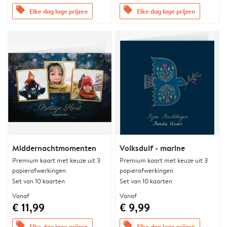
offers
offers
Elke dag lage prijzen
Elke dag lage prijzen
Middernachtmomenten
Volksduif - marine
Premium kaart met keuze uit 3
Premium kaart met keuze uit 3
papierafwerkingen
papierafwerkingen
Set van 10 kaarten
Set van 10 kaarten
Vanaf
Vanaf
€ 11,99
€ 9,99
offers
offers
Elke dag lage prijzen
Elke dag lage prijzen