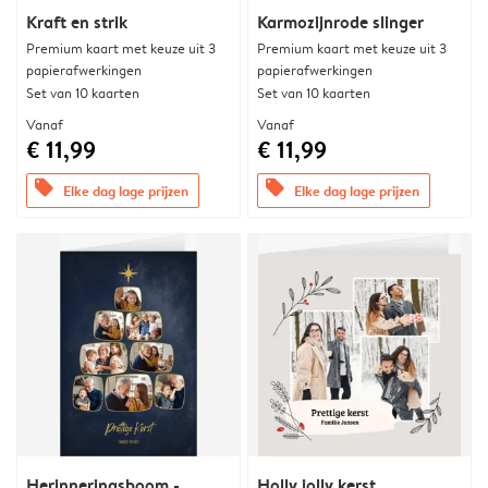
Kraft en strik
Karmozijnrode slinger
Premium kaart met keuze uit 3
Premium kaart met keuze uit 3
papierafwerkingen
papierafwerkingen
Set van 10 kaarten
Set van 10 kaarten
Vanaf
Vanaf
€ 11,99
€ 11,99
offers
offers
Elke dag lage prijzen
Elke dag lage prijzen
Herinneringsboom -
Holly jolly kerst