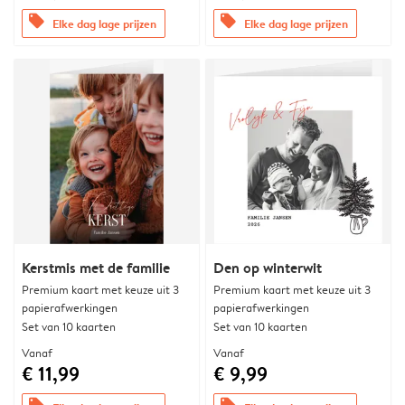
offers
offers
Elke dag lage prijzen
Elke dag lage prijzen
Kerstmis met de familie
Den op winterwit
Premium kaart met keuze uit 3
Premium kaart met keuze uit 3
papierafwerkingen
papierafwerkingen
Set van 10 kaarten
Set van 10 kaarten
Vanaf
Vanaf
€ 11,99
€ 9,99