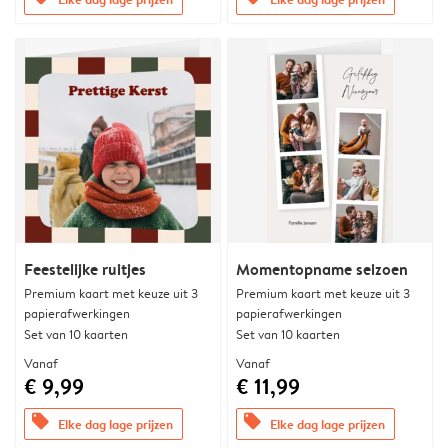
Feestelijke ruitjes
Momentopname seizoen
Premium kaart met keuze uit 3
Premium kaart met keuze uit 3
papierafwerkingen
papierafwerkingen
Set van 10 kaarten
Set van 10 kaarten
Vanaf
Vanaf
€ 9,99
€ 11,99
offers
offers
Elke dag lage prijzen
Elke dag lage prijzen