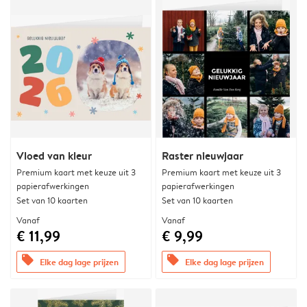
Vloed van kleur
Raster nieuwjaar
Premium kaart met keuze uit 3
Premium kaart met keuze uit 3
papierafwerkingen
papierafwerkingen
Set van 10 kaarten
Set van 10 kaarten
Vanaf
Vanaf
€ 11,99
€ 9,99
offers
offers
Elke dag lage prijzen
Elke dag lage prijzen