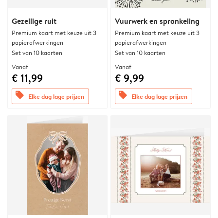
Gezellige ruit
Vuurwerk en sprankeling
Premium kaart met keuze uit 3
Premium kaart met keuze uit 3
papierafwerkingen
papierafwerkingen
Set van 10 kaarten
Set van 10 kaarten
Vanaf
Vanaf
€ 11,99
€ 9,99
offers
offers
Elke dag lage prijzen
Elke dag lage prijzen