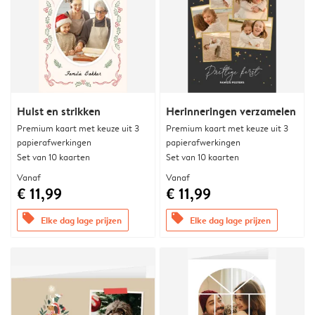
Hulst en strikken
Herinneringen verzamelen
Premium kaart met keuze uit 3
Premium kaart met keuze uit 3
papierafwerkingen
papierafwerkingen
Set van 10 kaarten
Set van 10 kaarten
Vanaf
Vanaf
€ 11,99
€ 11,99
offers
offers
Elke dag lage prijzen
Elke dag lage prijzen