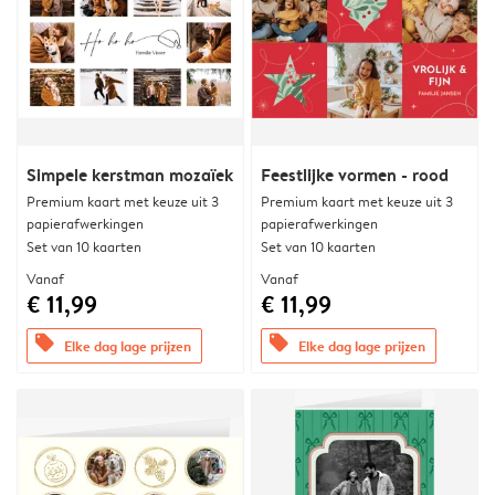
Simpele kerstman mozaïek
Feestlijke vormen - rood
Premium kaart met keuze uit 3
Premium kaart met keuze uit 3
papierafwerkingen
papierafwerkingen
Set van 10 kaarten
Set van 10 kaarten
Vanaf
Vanaf
€ 11,99
€ 11,99
offers
offers
Elke dag lage prijzen
Elke dag lage prijzen