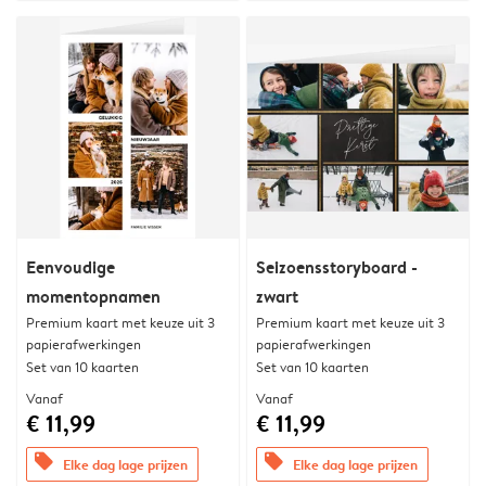
Eenvoudige
Seizoensstoryboard -
momentopnamen
zwart
Premium kaart met keuze uit 3
Premium kaart met keuze uit 3
papierafwerkingen
papierafwerkingen
Set van 10 kaarten
Set van 10 kaarten
Vanaf
Vanaf
€ 11,99
€ 11,99
offers
offers
Elke dag lage prijzen
Elke dag lage prijzen