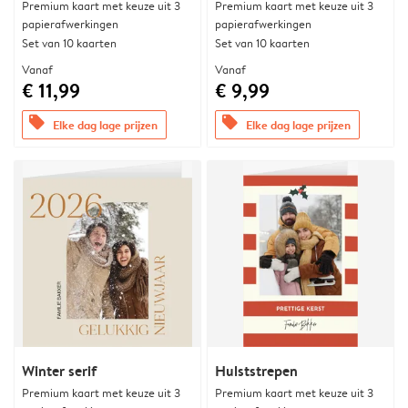
Premium kaart met keuze uit 3
Premium kaart met keuze uit 3
papierafwerkingen
papierafwerkingen
Set van 10 kaarten
Set van 10 kaarten
Vanaf
Vanaf
€ 11,99
€ 9,99
offers
offers
Elke dag lage prijzen
Elke dag lage prijzen
Winter serif
Hulststrepen
Premium kaart met keuze uit 3
Premium kaart met keuze uit 3