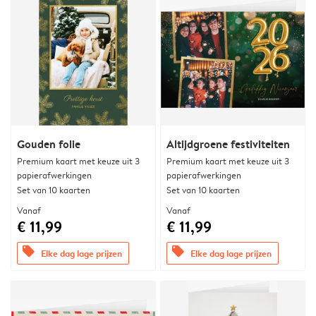
Gouden folie
Altijdgroene festiviteiten
Premium kaart met keuze uit 3
Premium kaart met keuze uit 3
papierafwerkingen
papierafwerkingen
Set van 10 kaarten
Set van 10 kaarten
Vanaf
Vanaf
€ 11,99
€ 11,99
offers
offers
Elke dag lage prijzen
Elke dag lage prijzen