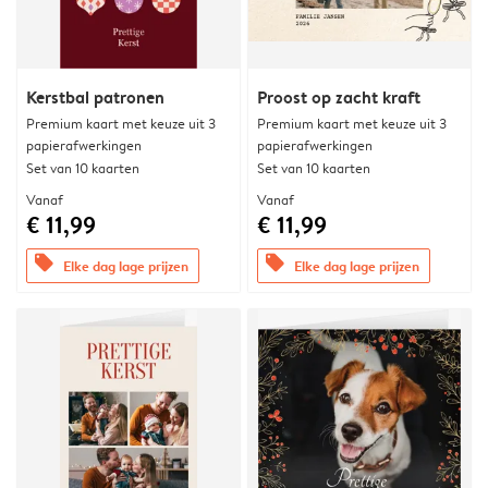
Kerstbal patronen
Proost op zacht kraft
Premium kaart met keuze uit 3
Premium kaart met keuze uit 3
papierafwerkingen
papierafwerkingen
Set van 10 kaarten
Set van 10 kaarten
Vanaf
Vanaf
€ 11,99
€ 11,99
offers
offers
Elke dag lage prijzen
Elke dag lage prijzen