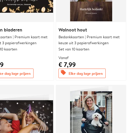
n bladeren
Walnoot hout
aarten | Premium kaart met
Bedankkaarten | Premium kaart met
it 3 papierafwerkingen
keuze uit 3 papierafwerkingen
 10 kaarten
Set van 10 kaarten
Vanaf
99
€ 7,99
offers
ke dag lage prijzen
Elke dag lage prijzen