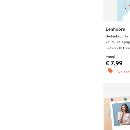
Eenhoorn
Bedankkaarten
keuze uit 3 pa
Set van 10 kaa
Vanaf
€ 7,99
offers
Elke dag 