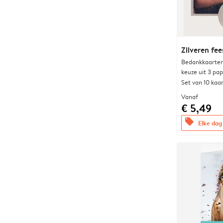
Zilveren fee
Bedankkaarten
keuze uit 3 pa
Set van 10 kaa
Vanaf
€ 5,49
offers
Elke dag 