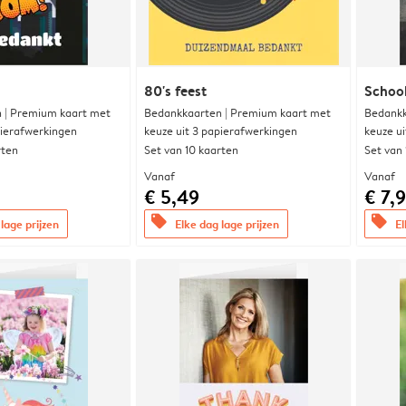
80's feest
Schoo
 | Premium kaart met
Bedankkaarten | Premium kaart met
Bedankk
pierafwerkingen
keuze uit 3 papierafwerkingen
keuze u
rten
Set van 10 kaarten
Set van
Vanaf
Vanaf
€ 5,49
€ 7,
offers
offers
lage prijzen
Elke dag lage prijzen
El