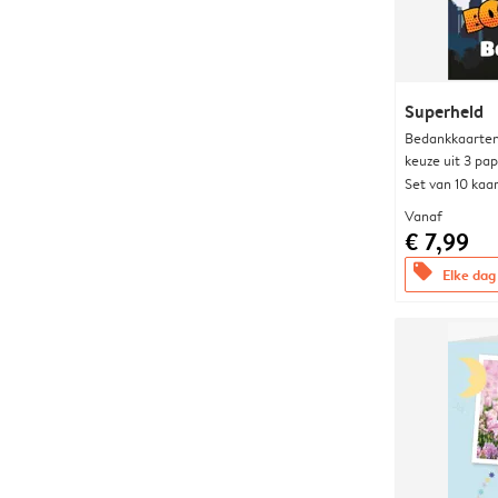
Superheld
Bedankkaarten
keuze uit 3 pa
Set van 10 kaa
Vanaf
€ 7,99
offers
Elke dag 