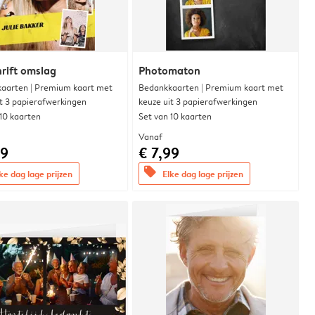
hrift omslag
Photomaton
aarten | Premium kaart met
Bedankkaarten | Premium kaart met
it 3 papierafwerkingen
keuze uit 3 papierafwerkingen
 10 kaarten
Set van 10 kaarten
Vanaf
99
€ 7,99
offers
ke dag lage prijzen
Elke dag lage prijzen