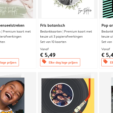
enseelstreken
Fris botanisch
Pop ar
 | Premium kaart met
Bedankkaarten | Premium kaart met
Bedankk
pierafwerkingen
keuze uit 3 papierafwerkingen
keuze u
rten
Set van 10 kaarten
Set van
Vanaf
Vanaf
€ 5,49
€ 5,
offers
offers
lage prijzen
Elke dag lage prijzen
El