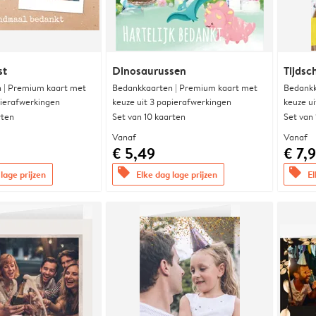
st
Dinosaurussen
Tijdsc
 | Premium kaart met
Bedankkaarten | Premium kaart met
Bedankk
pierafwerkingen
keuze uit 3 papierafwerkingen
keuze u
rten
Set van 10 kaarten
Set van
Vanaf
Vanaf
€ 5,49
€ 7,
offers
offers
lage prijzen
Elke dag lage prijzen
El