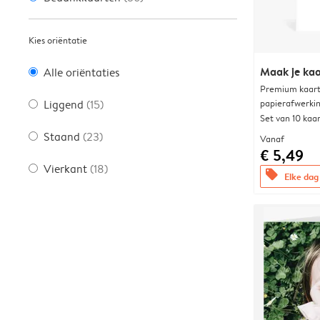
Kies oriëntatie
Maak je kaa
Alle oriëntaties
Premium kaart 
papierafwerki
Liggend
(15)
Set van 10 kaa
Staand
(23)
Vanaf
€ 5,49
Vierkant
(18)
offers
Elke dag 