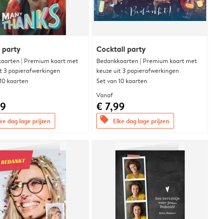
y party
Cocktail party
aarten | Premium kaart met
Bedankkaarten | Premium kaart met
it 3 papierafwerkingen
keuze uit 3 papierafwerkingen
 10 kaarten
Set van 10 kaarten
Vanaf
99
€ 7,99
offers
ke dag lage prijzen
Elke dag lage prijzen