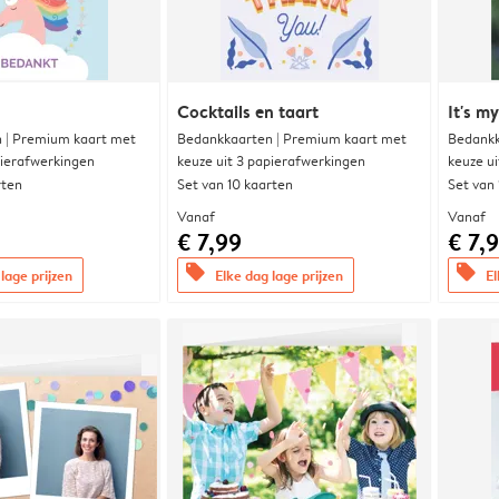
Cocktails en taart
It's m
 | Premium kaart met
Bedankkaarten | Premium kaart met
Bedankk
pierafwerkingen
keuze uit 3 papierafwerkingen
keuze u
rten
Set van 10 kaarten
Set van
Vanaf
Vanaf
€ 7,99
€ 7,
offers
offers
lage prijzen
Elke dag lage prijzen
El