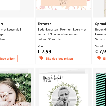
rt
Terrazzo
Sprank
met keuze uit 3
Bedankkaarten | Premium kaart met
Bedankk
ngen
keuze uit 3 papierafwerkingen
keuze u
rten
Set van 10 kaarten
Set van
Vanaf
Vanaf
€ 7,99
€ 7,
offers
offers
lage prijzen
Elke dag lage prijzen
El