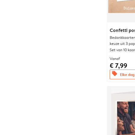
Confetti po
Bedankkaarten
keuze uit 3 pa
Set van 10 kaa
Vanaf
€ 7,99
offers
Elke dag 