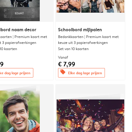
lbord naam decor
Schoolbord mijlpalen
aarten | Premium kaart met
Bedankkaarten | Premium kaart met
it 3 papierafwerkingen
keuze uit 3 papierafwerkingen
 10 kaarten
Set van 10 kaarten
Vanaf
99
€ 7,99
offers
ke dag lage prijzen
Elke dag lage prijzen