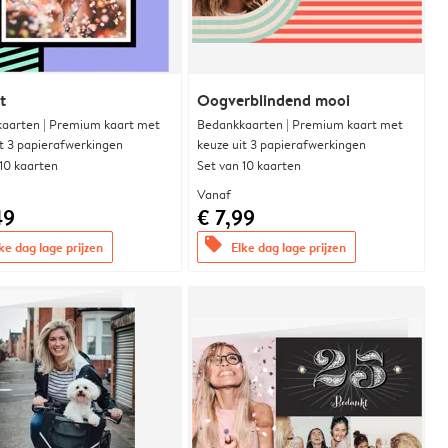
t
Oogverblindend mooi
aarten | Premium kaart met
Bedankkaarten | Premium kaart met
it 3 papierafwerkingen
keuze uit 3 papierafwerkingen
 10 kaarten
Set van 10 kaarten
Vanaf
49
€ 7,99
offers
ke dag lage prijzen
Elke dag lage prijzen