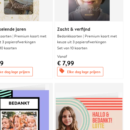
elende jaren
Zacht & verfijnd
aarten | Premium kaart met
Bedankkaarten | Premium kaart met
it 3 papierafwerkingen
keuze uit 3 papierafwerkingen
 10 kaarten
Set van 10 kaarten
Vanaf
99
€ 7,99
offers
ke dag lage prijzen
Elke dag lage prijzen