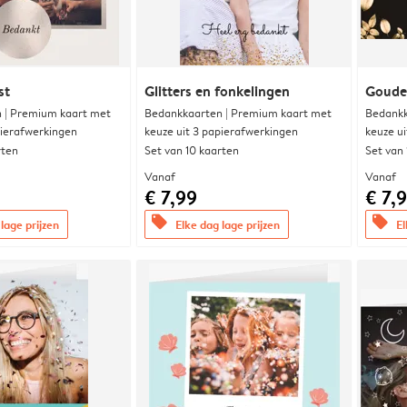
st
Glitters en fonkelingen
Goude
 | Premium kaart met
Bedankkaarten | Premium kaart met
Bedankk
pierafwerkingen
keuze uit 3 papierafwerkingen
keuze u
rten
Set van 10 kaarten
Set van
Vanaf
Vanaf
€ 7,99
€ 7,
offers
offers
lage prijzen
Elke dag lage prijzen
El