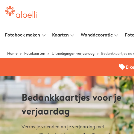
Fotoboek maken
Kaarten
Wanddecoratie
Foto
slim_arrow_down
slim_arrow_down
slim_arrow_down
Home
Fotokaarten
Uitnodigingen verjaardag
Bedankkaartjes na 
offers
Elk
Bedankkaartjes voor je
verjaardag
Verras je vrienden na je verjaardag met