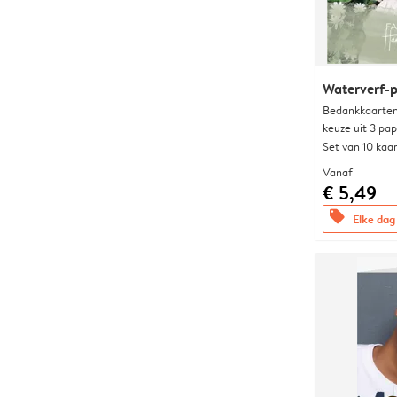
Waterverf-p
Bedankkaarten
keuze uit 3 pa
Set van 10 kaa
Vanaf
€ 5,49
offers
Elke dag 