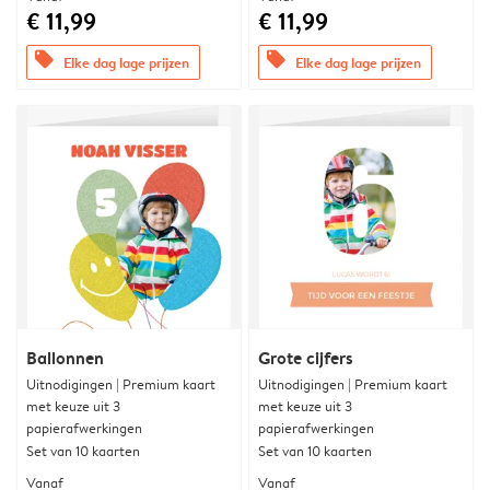
€ 11,99
€ 11,99
offers
offers
Elke dag lage prijzen
Elke dag lage prijzen
Ballonnen
Grote cijfers
Uitnodigingen | Premium kaart
Uitnodigingen | Premium kaart
met keuze uit 3
met keuze uit 3
papierafwerkingen
papierafwerkingen
Set van 10 kaarten
Set van 10 kaarten
Vanaf
Vanaf