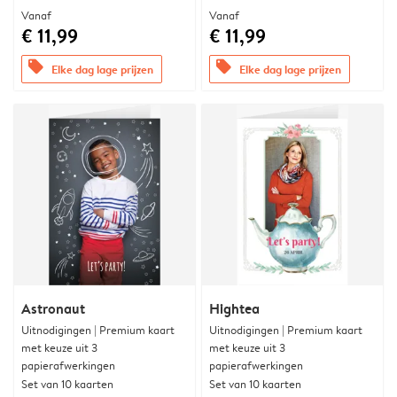
Vanaf
Vanaf
€ 11,99
€ 11,99
offers
offers
Elke dag lage prijzen
Elke dag lage prijzen
Astronaut
Hightea
Uitnodigingen | Premium kaart
Uitnodigingen | Premium kaart
met keuze uit 3
met keuze uit 3
papierafwerkingen
papierafwerkingen
Set van 10 kaarten
Set van 10 kaarten