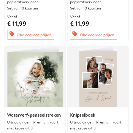
papierafwerkingen
papierafwerkingen
Set van 10 kaarten
Set van 10 kaarten
Vanaf
Vanaf
€ 11,99
€ 11,99
offers
offers
Elke dag lage prijzen
Elke dag lage prijzen
Waterverf-penseelstreken
Knipselboek
Uitnodigingen | Premium kaart
Uitnodigingen | Premium kaart
met keuze uit 3
met keuze uit 3