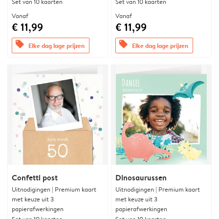
Set van 10 kaarten
Set van 10 kaarten
Vanaf
Vanaf
€ 11,99
€ 11,99
offers
offers
Elke dag lage prijzen
Elke dag lage prijzen
Confetti post
Dinosaurussen
Uitnodigingen | Premium kaart
Uitnodigingen | Premium kaart
met keuze uit 3
met keuze uit 3
papierafwerkingen
papierafwerkingen