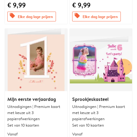
€ 9,99
€ 9,99
offers
offers
Elke dag lage prijzen
Elke dag lage prijzen
Mijn eerste verjaardag
Sprookjeskasteel
Uitnodigingen | Premium kaart
Uitnodigingen | Premium kaart
met keuze uit 3
met keuze uit 3
papierafwerkingen
papierafwerkingen
Set van 10 kaarten
Set van 10 kaarten
Vanaf
Vanaf