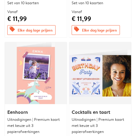
Set van 10 kaarten
Set van 10 kaarten
Vanaf
Vanaf
€ 11,99
€ 11,99
offers
offers
Elke dag lage prijzen
Elke dag lage prijzen
Eenhoorn
Cocktails en taart
Uitnodigingen | Premium kaart
Uitnodigingen | Premium kaart
met keuze uit 3
met keuze uit 3
papierafwerkingen
papierafwerkingen