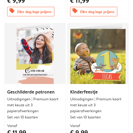
€ 9,99
€ 11,99
offers
offers
Elke dag lage prijzen
Elke dag lage prijzen
Geschilderde patronen
Kinderfeestje
Uitnodigingen | Premium kaart
Uitnodigingen | Premium kaart
met keuze uit 3
met keuze uit 3
papierafwerkingen
papierafwerkingen
Set van 10 kaarten
Set van 10 kaarten
Vanaf
Vanaf
€ 11,99
€ 9,99