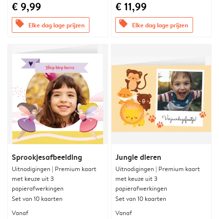
€ 9,99
€ 11,99
offers
offers
Elke dag lage prijzen
Elke dag lage prijzen
Sprookjesafbeelding
Jungle dieren
Uitnodigingen | Premium kaart
Uitnodigingen | Premium kaart
met keuze uit 3
met keuze uit 3
papierafwerkingen
papierafwerkingen
Set van 10 kaarten
Set van 10 kaarten
Vanaf
Vanaf