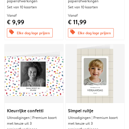
papierafwerkingen
papierafwerkingen
Set van 10 kaarten
Set van 10 kaarten
Vanaf
Vanaf
€ 9,99
€ 11,99
offers
offers
Elke dag lage prijzen
Elke dag lage prijzen
Kleurrijke confetti
Simpel ruitje
Uitnodigingen | Premium kaart
Uitnodigingen | Premium kaart
met keuze uit 3
met keuze uit 3