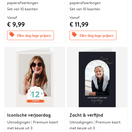
papierafwerkingen
papierafwerkingen
Set van 10 kaarten
Set van 10 kaarten
Vanaf
Vanaf
€ 9,99
€ 11,99
offers
offers
Elke dag lage prijzen
Elke dag lage prijzen
Iconische verjaardag
Zacht & verfijnd
Uitnodigingen | Premium kaart
Uitnodigingen | Premium kaart
met keuze uit 3
met keuze uit 3