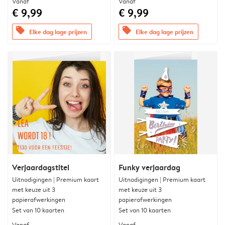
Vanaf
Vanaf
€ 9,99
€ 9,99
offers
offers
Elke dag lage prijzen
Elke dag lage prijzen
Verjaardagstitel
Funky verjaardag
Uitnodigingen | Premium kaart
Uitnodigingen | Premium kaart
met keuze uit 3
met keuze uit 3
papierafwerkingen
papierafwerkingen
Set van 10 kaarten
Set van 10 kaarten
Vanaf
Vanaf