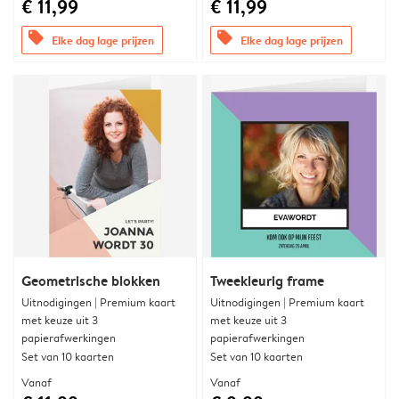
€ 11,99
€ 11,99
offers
offers
Elke dag lage prijzen
Elke dag lage prijzen
Geometrische blokken
Tweekleurig frame
Uitnodigingen | Premium kaart
Uitnodigingen | Premium kaart
met keuze uit 3
met keuze uit 3
papierafwerkingen
papierafwerkingen
Set van 10 kaarten
Set van 10 kaarten
Vanaf
Vanaf