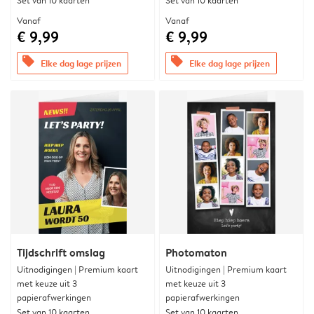
Set van 10 kaarten
Set van 10 kaarten
Vanaf
Vanaf
€ 9,99
€ 9,99
offers
offers
Elke dag lage prijzen
Elke dag lage prijzen
Tijdschrift omslag
Photomaton
Uitnodigingen | Premium kaart
Uitnodigingen | Premium kaart
met keuze uit 3
met keuze uit 3
papierafwerkingen
papierafwerkingen
Set van 10 kaarten
Set van 10 kaarten