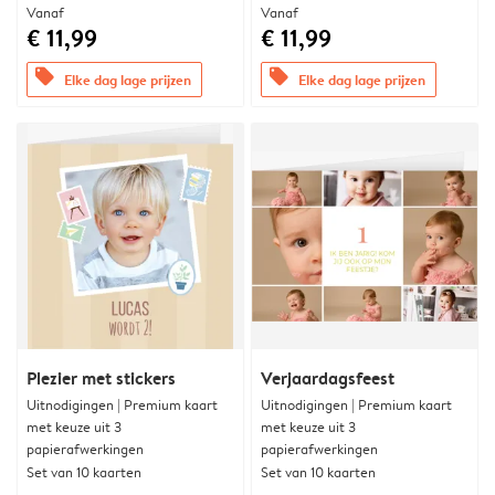
Vanaf
Vanaf
€ 11,99
€ 11,99
offers
offers
Elke dag lage prijzen
Elke dag lage prijzen
Plezier met stickers
Verjaardagsfeest
Uitnodigingen | Premium kaart
Uitnodigingen | Premium kaart
met keuze uit 3
met keuze uit 3
papierafwerkingen
papierafwerkingen
Set van 10 kaarten
Set van 10 kaarten