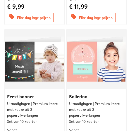
€ 9,99
€ 11,99
offers
offers
Elke dag lage prijzen
Elke dag lage prijzen
Feest banner
Ballerina
Uitnodigingen | Premium kaart
Uitnodigingen | Premium kaart
met keuze uit 3
met keuze uit 3
papierafwerkingen
papierafwerkingen
Set van 10 kaarten
Set van 10 kaarten
Vanaf
Vanaf