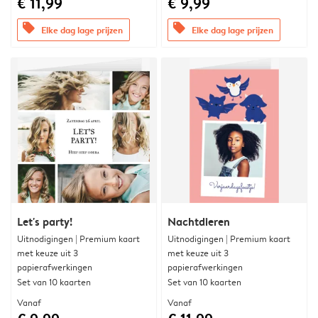
€ 11,99
€ 9,99
offers
offers
Elke dag lage prijzen
Elke dag lage prijzen
Let's party!
Nachtdieren
Uitnodigingen | Premium kaart
Uitnodigingen | Premium kaart
met keuze uit 3
met keuze uit 3
papierafwerkingen
papierafwerkingen
Set van 10 kaarten
Set van 10 kaarten
Vanaf
Vanaf