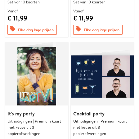
Set van 10 kaarten
Set van 10 kaarten
Vanaf
Vanaf
€ 11,99
€ 11,99
offers
offers
Elke dag lage prijzen
Elke dag lage prijzen
It's my party
Cocktail party
Uitnodigingen | Premium kaart
Uitnodigingen | Premium kaart
met keuze uit 3
met keuze uit 3
papierafwerkingen
papierafwerkingen