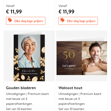
Vanaf
Vanaf
€ 11,99
€ 11,99
offers
offers
Elke dag lage prijzen
Elke dag lage prijzen
Gouden bladeren
Walnoot hout
Uitnodigingen | Premium kaart
Uitnodigingen | Premium kaart
met keuze uit 3
met keuze uit 3
papierafwerkingen
papierafwerkingen
Set van 10 kaarten
Set van 10 kaarten