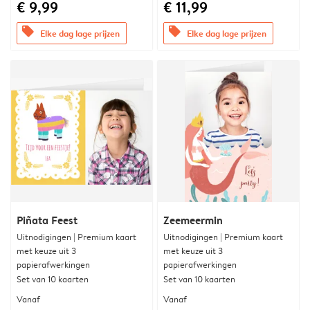
€ 9,99
€ 11,99
offers
offers
Elke dag lage prijzen
Elke dag lage prijzen
Piñata Feest
Zeemeermin
Uitnodigingen | Premium kaart
Uitnodigingen | Premium kaart
met keuze uit 3
met keuze uit 3
papierafwerkingen
papierafwerkingen
Set van 10 kaarten
Set van 10 kaarten
Vanaf
Vanaf