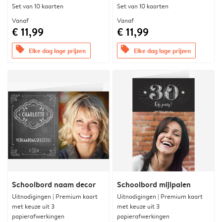
Set van 10 kaarten
Set van 10 kaarten
Vanaf
Vanaf
€ 11,99
€ 11,99
offers
offers
Elke dag lage prijzen
Elke dag lage prijzen
Schoolbord naam decor
Schoolbord mijlpalen
Uitnodigingen | Premium kaart
Uitnodigingen | Premium kaart
met keuze uit 3
met keuze uit 3
papierafwerkingen
papierafwerkingen