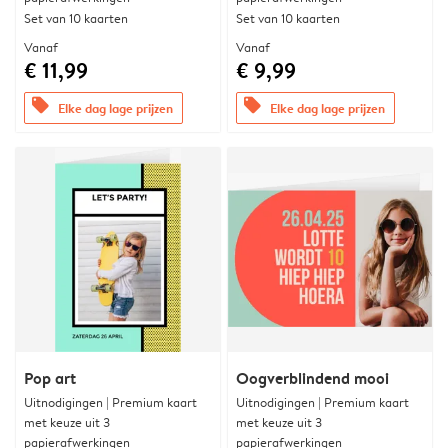
Set van 10 kaarten
Set van 10 kaarten
Vanaf
Vanaf
€ 11,99
€ 9,99
offers
offers
Elke dag lage prijzen
Elke dag lage prijzen
Pop art
Oogverblindend mooi
Uitnodigingen | Premium kaart
Uitnodigingen | Premium kaart
met keuze uit 3
met keuze uit 3
papierafwerkingen
papierafwerkingen