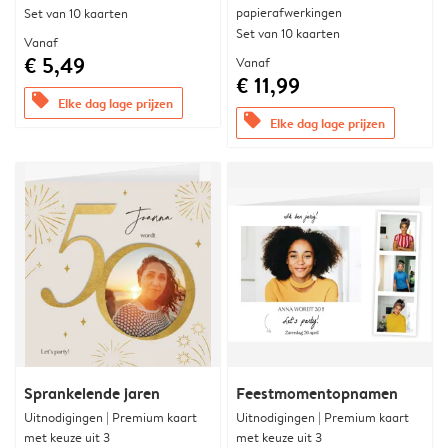
papierafwerkingen
Set van 10 kaarten
Set van 10 kaarten
Vanaf
€ 5,49
Vanaf
€ 11,99
offers
Elke dag lage prijzen
offers
Elke dag lage prijzen
Sprankelende jaren
Feestmomentopnamen
Uitnodigingen | Premium kaart
Uitnodigingen | Premium kaart
met keuze uit 3
met keuze uit 3