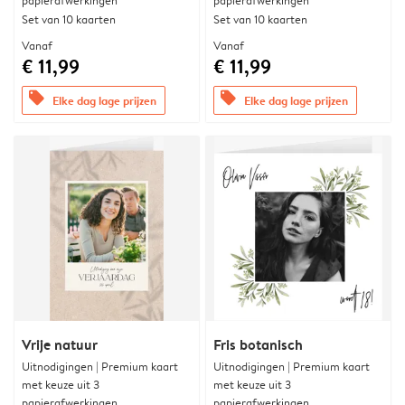
papierafwerkingen
papierafwerkingen
Set van 10 kaarten
Set van 10 kaarten
Vanaf
Vanaf
€ 11,99
€ 11,99
offers
offers
Elke dag lage prijzen
Elke dag lage prijzen
Vrije natuur
Fris botanisch
Uitnodigingen | Premium kaart
Uitnodigingen | Premium kaart
met keuze uit 3
met keuze uit 3
papierafwerkingen
papierafwerkingen