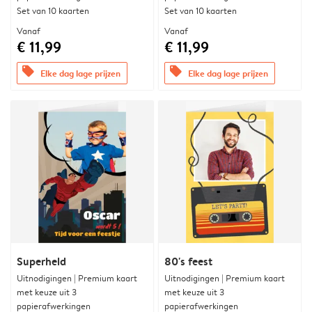
Set van 10 kaarten
Set van 10 kaarten
Vanaf
Vanaf
€ 11,99
€ 11,99
offers
offers
Elke dag lage prijzen
Elke dag lage prijzen
Superheld
80's feest
Uitnodigingen | Premium kaart
Uitnodigingen | Premium kaart
met keuze uit 3
met keuze uit 3
papierafwerkingen
papierafwerkingen