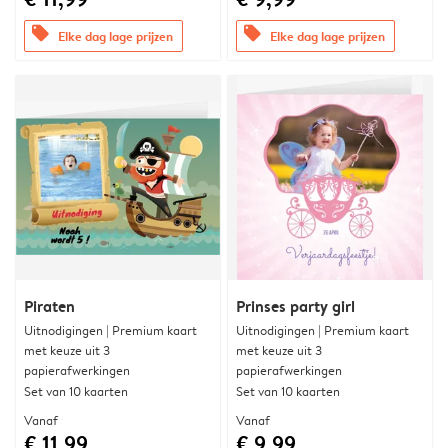
offers
offers
Elke dag lage prijzen
Elke dag lage prijzen
Piraten
Prinses party girl
Uitnodigingen | Premium kaart
Uitnodigingen | Premium kaart
met keuze uit 3
met keuze uit 3
papierafwerkingen
papierafwerkingen
Set van 10 kaarten
Set van 10 kaarten
Vanaf
Vanaf
€ 11,99
€ 9,99