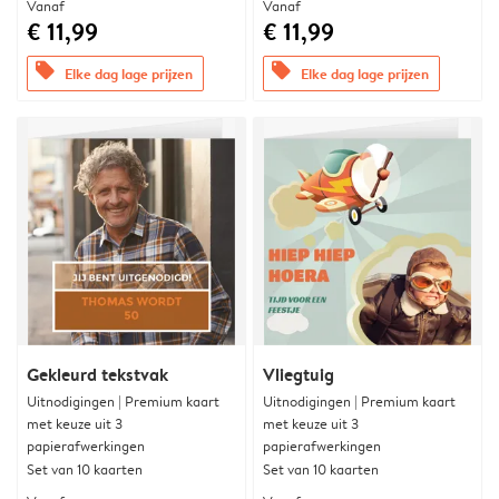
Vanaf
Vanaf
€ 11,99
€ 11,99
offers
offers
Elke dag lage prijzen
Elke dag lage prijzen
Gekleurd tekstvak
Vliegtuig
Uitnodigingen | Premium kaart
Uitnodigingen | Premium kaart
met keuze uit 3
met keuze uit 3
papierafwerkingen
papierafwerkingen
Set van 10 kaarten
Set van 10 kaarten