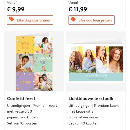
Vanaf
Vanaf
€ 9,99
€ 11,99
offers
offers
Elke dag lage prijzen
Elke dag lage prijzen
Confetti feest
Lichtblauwe tekstbalk
Uitnodigingen | Premium kaart
Uitnodigingen | Premium kaart
met keuze uit 3
met keuze uit 3
papierafwerkingen
papierafwerkingen
Set van 10 kaarten
Set van 10 kaarten