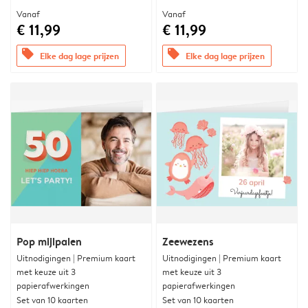
Vanaf
Vanaf
€ 11,99
€ 11,99
offers
offers
Elke dag lage prijzen
Elke dag lage prijzen
Pop mijlpalen
Zeewezens
Uitnodigingen | Premium kaart
Uitnodigingen | Premium kaart
met keuze uit 3
met keuze uit 3
papierafwerkingen
papierafwerkingen
Set van 10 kaarten
Set van 10 kaarten