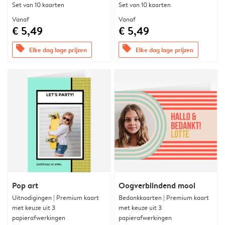
Set van 10 kaarten
Set van 10 kaarten
Vanaf
Vanaf
€ 5,49
€ 5,49
offers
offers
Elke dag lage prijzen
Elke dag lage prijzen
Pop art
Oogverblindend mooi
Uitnodigingen | Premium kaart
Bedankkaarten | Premium kaart
met keuze uit 3
met keuze uit 3
papierafwerkingen
papierafwerkingen