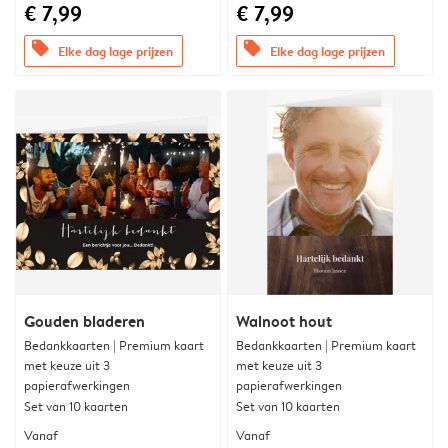
€ 7,99
€ 7,99
offers
offers
Elke dag lage prijzen
Elke dag lage prijzen
Gouden bladeren
Walnoot hout
Bedankkaarten | Premium kaart
Bedankkaarten | Premium kaart
met keuze uit 3
met keuze uit 3
papierafwerkingen
papierafwerkingen
Set van 10 kaarten
Set van 10 kaarten
Vanaf
Vanaf