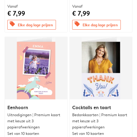
Vanaf
Vanaf
€ 7,99
€ 7,99
offers
offers
Elke dag lage prijzen
Elke dag lage prijzen
Eenhoorn
Cocktails en taart
Uitnodigingen | Premium kaart
Bedankkaarten | Premium kaart
met keuze uit 3
met keuze uit 3
papierafwerkingen
papierafwerkingen
Set van 10 kaarten
Set van 10 kaarten