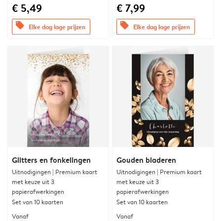
€ 5,49
€ 7,99
offers
offers
Elke dag lage prijzen
Elke dag lage prijzen
Glitters en fonkelingen
Gouden bladeren
Uitnodigingen | Premium kaart
Uitnodigingen | Premium kaart
met keuze uit 3
met keuze uit 3
papierafwerkingen
papierafwerkingen
Set van 10 kaarten
Set van 10 kaarten
Vanaf
Vanaf