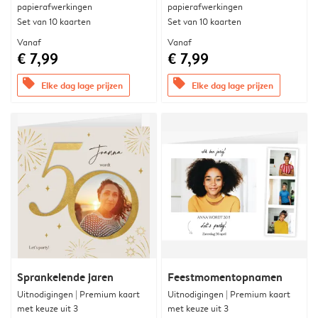
papierafwerkingen
papierafwerkingen
Set van 10 kaarten
Set van 10 kaarten
Vanaf
Vanaf
€ 7,99
€ 7,99
offers
offers
Elke dag lage prijzen
Elke dag lage prijzen
Sprankelende jaren
Feestmomentopnamen
Uitnodigingen | Premium kaart
Uitnodigingen | Premium kaart
met keuze uit 3
met keuze uit 3