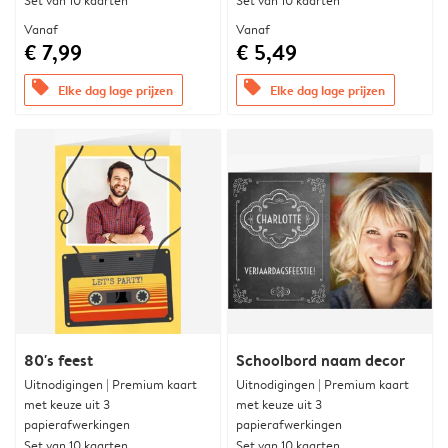
Set van 10 kaarten
Set van 10 kaarten
Vanaf
Vanaf
€ 7,99
€ 5,49
offers
offers
Elke dag lage prijzen
Elke dag lage prijzen
80's feest
Schoolbord naam decor
Uitnodigingen | Premium kaart
Uitnodigingen | Premium kaart
met keuze uit 3
met keuze uit 3
papierafwerkingen
papierafwerkingen
Set van 10 kaarten
Set van 10 kaarten