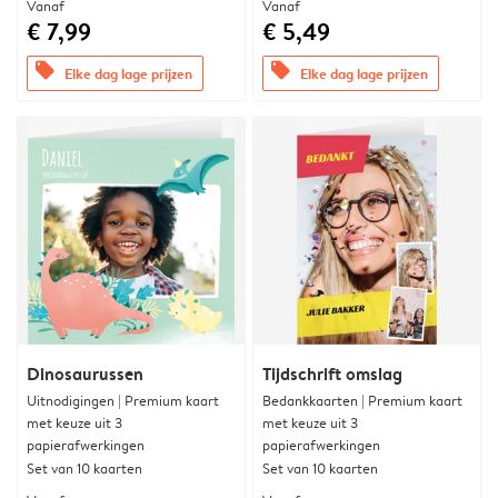
Vanaf
Vanaf
€ 7,99
€ 5,49
offers
offers
Elke dag lage prijzen
Elke dag lage prijzen
Dinosaurussen
Tijdschrift omslag
Uitnodigingen | Premium kaart
Bedankkaarten | Premium kaart
met keuze uit 3
met keuze uit 3
papierafwerkingen
papierafwerkingen
Set van 10 kaarten
Set van 10 kaarten