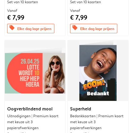
Set van 10 kaarten
Set van 10 kaarten
Vanaf
Vanaf
€ 7,99
€ 7,99
offers
offers
Elke dag lage prijzen
Elke dag lage prijzen
Oogverblindend mooi
Superheld
Uitnodigingen | Premium kaart
Bedankkaarten | Premium kaart
met keuze uit 3
met keuze uit 3
papierafwerkingen
papierafwerkingen