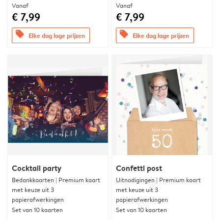
Vanaf
Vanaf
€ 7,99
€ 7,99
offers
offers
Elke dag lage prijzen
Elke dag lage prijzen
Cocktail party
Confetti post
Bedankkaarten | Premium kaart
Uitnodigingen | Premium kaart
met keuze uit 3
met keuze uit 3
papierafwerkingen
papierafwerkingen
Set van 10 kaarten
Set van 10 kaarten