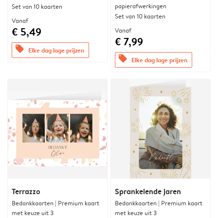
papierafwerkingen
Set van 10 kaarten
Set van 10 kaarten
Vanaf
€ 5,49
Vanaf
€ 7,99
offers
Elke dag lage prijzen
offers
Elke dag lage prijzen
Terrazzo
Sprankelende jaren
Bedankkaarten | Premium kaart
Bedankkaarten | Premium kaart
met keuze uit 3
met keuze uit 3