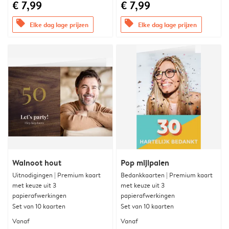
€ 7,99
€ 7,99
offers
offers
Elke dag lage prijzen
Elke dag lage prijzen
Walnoot hout
Pop mijlpalen
Uitnodigingen | Premium kaart
Bedankkaarten | Premium kaart
met keuze uit 3
met keuze uit 3
papierafwerkingen
papierafwerkingen
Set van 10 kaarten
Set van 10 kaarten
Vanaf
Vanaf