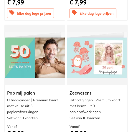
€ 7,99
€ 7,99
offers
offers
Elke dag lage prijzen
Elke dag lage prijzen
Pop mijlpalen
Zeewezens
Uitnodigingen | Premium kaart
Uitnodigingen | Premium kaart
met keuze uit 3
met keuze uit 3
papierafwerkingen
papierafwerkingen
Set van 10 kaarten
Set van 10 kaarten
Vanaf
Vanaf