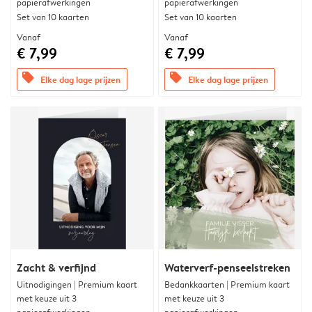
papierafwerkingen
papierafwerkingen
Set van 10 kaarten
Set van 10 kaarten
Vanaf
Vanaf
€ 7,99
€ 7,99
offers
offers
Elke dag lage prijzen
Elke dag lage prijzen
Zacht & verfijnd
Waterverf-penseelstreken
Uitnodigingen | Premium kaart
Bedankkaarten | Premium kaart
met keuze uit 3
met keuze uit 3