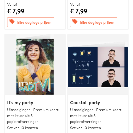
Vanaf
Vanaf
€ 7,99
€ 7,99
offers
offers
Elke dag lage prijzen
Elke dag lage prijzen
It's my party
Cocktail party
Uitnodigingen | Premium kaart
Uitnodigingen | Premium kaart
met keuze uit 3
met keuze uit 3
papierafwerkingen
papierafwerkingen
Set van 10 kaarten
Set van 10 kaarten