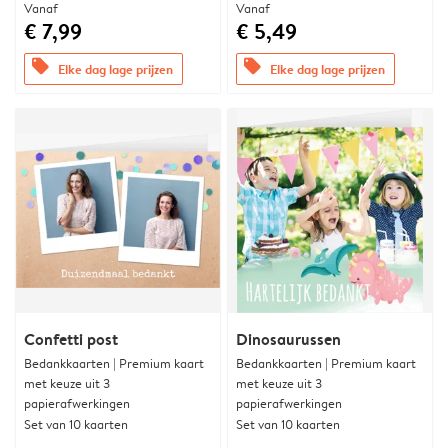
Vanaf
Vanaf
€ 7,99
€ 5,49
offers
offers
Elke dag lage prijzen
Elke dag lage prijzen
Confetti post
Dinosaurussen
Bedankkaarten | Premium kaart
Bedankkaarten | Premium kaart
met keuze uit 3
met keuze uit 3
papierafwerkingen
papierafwerkingen
Set van 10 kaarten
Set van 10 kaarten