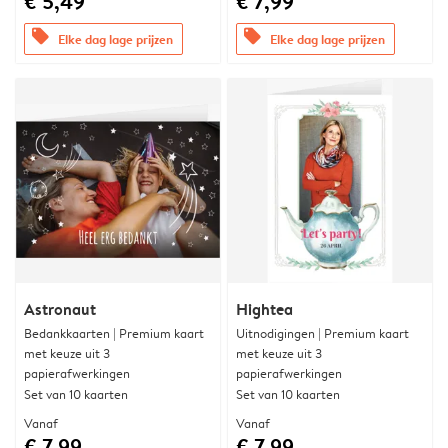
€ 5,49
€ 7,99
offers
offers
Elke dag lage prijzen
Elke dag lage prijzen
Astronaut
Hightea
Bedankkaarten | Premium kaart
Uitnodigingen | Premium kaart
met keuze uit 3
met keuze uit 3
papierafwerkingen
papierafwerkingen
Set van 10 kaarten
Set van 10 kaarten
Vanaf
Vanaf
€ 7,99
€ 7,99