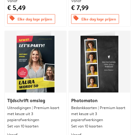
Vanaf
Vanaf
€ 5,49
€ 7,99
offers
offers
Elke dag lage prijzen
Elke dag lage prijzen
Tijdschrift omslag
Photomaton
Uitnodigingen | Premium kaart
Bedankkaarten | Premium kaart
met keuze uit 3
met keuze uit 3
papierafwerkingen
papierafwerkingen
Set van 10 kaarten
Set van 10 kaarten
Vanaf
Vanaf