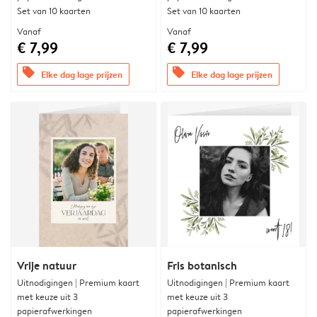
Set van 10 kaarten
Set van 10 kaarten
Vanaf
Vanaf
€ 7,99
€ 7,99
offers
offers
Elke dag lage prijzen
Elke dag lage prijzen
Vrije natuur
Fris botanisch
Uitnodigingen | Premium kaart
Uitnodigingen | Premium kaart
met keuze uit 3
met keuze uit 3
papierafwerkingen
papierafwerkingen