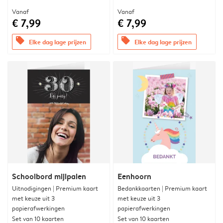
Vanaf
Vanaf
€ 7,99
€ 7,99
offers
offers
Elke dag lage prijzen
Elke dag lage prijzen
Schoolbord mijlpalen
Eenhoorn
Uitnodigingen | Premium kaart
Bedankkaarten | Premium kaart
met keuze uit 3
met keuze uit 3
papierafwerkingen
papierafwerkingen
Set van 10 kaarten
Set van 10 kaarten