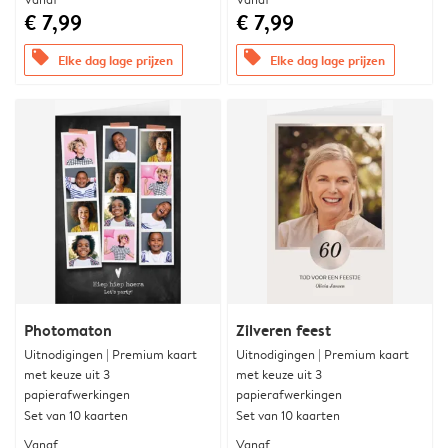
€ 7,99
€ 7,99
offers
offers
Elke dag lage prijzen
Elke dag lage prijzen
Photomaton
Zilveren feest
Uitnodigingen | Premium kaart
Uitnodigingen | Premium kaart
met keuze uit 3
met keuze uit 3
papierafwerkingen
papierafwerkingen
Set van 10 kaarten
Set van 10 kaarten
Vanaf
Vanaf