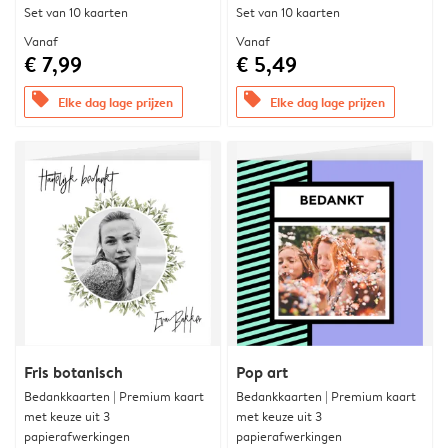
Set van 10 kaarten
Set van 10 kaarten
Vanaf
Vanaf
€ 7,99
€ 5,49
offers
offers
Elke dag lage prijzen
Elke dag lage prijzen
Fris botanisch
Pop art
Bedankkaarten | Premium kaart
Bedankkaarten | Premium kaart
met keuze uit 3
met keuze uit 3
papierafwerkingen
papierafwerkingen