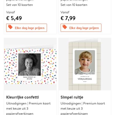
Set van 10 kaarten
Set van 10 kaarten
Vanaf
Vanaf
€ 5,49
€ 7,99
offers
offers
Elke dag lage prijzen
Elke dag lage prijzen
Kleurrijke confetti
Simpel ruitje
Uitnodigingen | Premium kaart
Uitnodigingen | Premium kaart
met keuze uit 3
met keuze uit 3
papierafwerkingen
papierafwerkingen