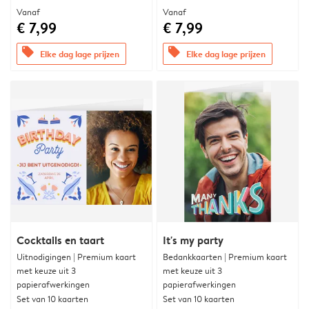
Vanaf
Vanaf
€ 7,99
€ 7,99
offers
offers
Elke dag lage prijzen
Elke dag lage prijzen
Cocktails en taart
It's my party
Uitnodigingen | Premium kaart
Bedankkaarten | Premium kaart
met keuze uit 3
met keuze uit 3
papierafwerkingen
papierafwerkingen
Set van 10 kaarten
Set van 10 kaarten