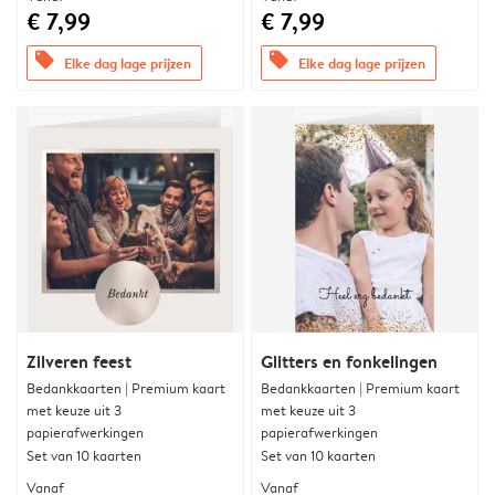
€ 7,99
€ 7,99
offers
offers
Elke dag lage prijzen
Elke dag lage prijzen
Zilveren feest
Glitters en fonkelingen
Bedankkaarten | Premium kaart
Bedankkaarten | Premium kaart
met keuze uit 3
met keuze uit 3
papierafwerkingen
papierafwerkingen
Set van 10 kaarten
Set van 10 kaarten
Vanaf
Vanaf