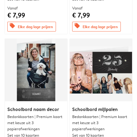
Vanaf
Vanaf
€ 7,99
€ 7,99
offers
offers
Elke dag lage prijzen
Elke dag lage prijzen
Schoolbord naam decor
Schoolbord mijlpalen
Bedankkaarten | Premium kaart
Bedankkaarten | Premium kaart
met keuze uit 3
met keuze uit 3
papierafwerkingen
papierafwerkingen
Set van 10 kaarten
Set van 10 kaarten