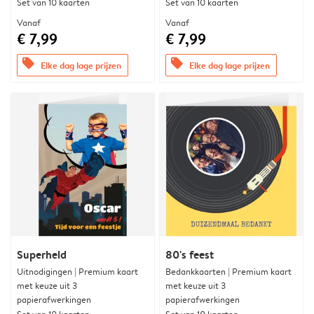
Set van 10 kaarten
Set van 10 kaarten
Vanaf
Vanaf
€ 7,99
€ 7,99
offers
offers
Elke dag lage prijzen
Elke dag lage prijzen
Superheld
80's feest
Uitnodigingen | Premium kaart
Bedankkaarten | Premium kaart
met keuze uit 3
met keuze uit 3
papierafwerkingen
papierafwerkingen