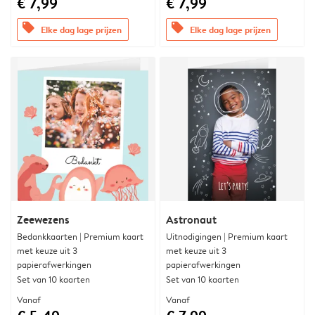
€ 7,99
€ 7,99
offers
offers
Elke dag lage prijzen
Elke dag lage prijzen
Zeewezens
Astronaut
Bedankkaarten | Premium kaart
Uitnodigingen | Premium kaart
met keuze uit 3
met keuze uit 3
papierafwerkingen
papierafwerkingen
Set van 10 kaarten
Set van 10 kaarten
Vanaf
Vanaf