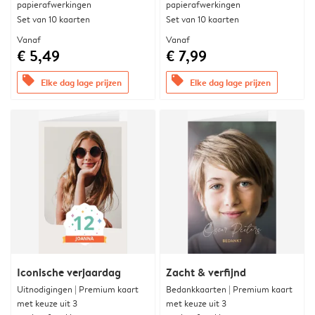
papierafwerkingen
papierafwerkingen
Set van 10 kaarten
Set van 10 kaarten
Vanaf
Vanaf
€ 5,49
€ 7,99
offers
offers
Elke dag lage prijzen
Elke dag lage prijzen
Iconische verjaardag
Zacht & verfijnd
Uitnodigingen | Premium kaart
Bedankkaarten | Premium kaart
met keuze uit 3
met keuze uit 3