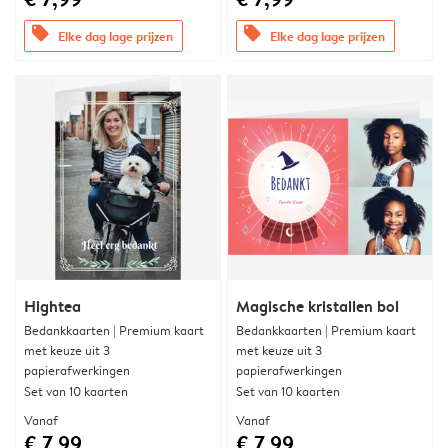
offers
offers
Elke dag lage prijzen
Elke dag lage prijzen
Hightea
Magische kristallen bol
Bedankkaarten | Premium kaart
Bedankkaarten | Premium kaart
met keuze uit 3
met keuze uit 3
papierafwerkingen
papierafwerkingen
Set van 10 kaarten
Set van 10 kaarten
Vanaf
Vanaf
€ 7,99
€ 7,99