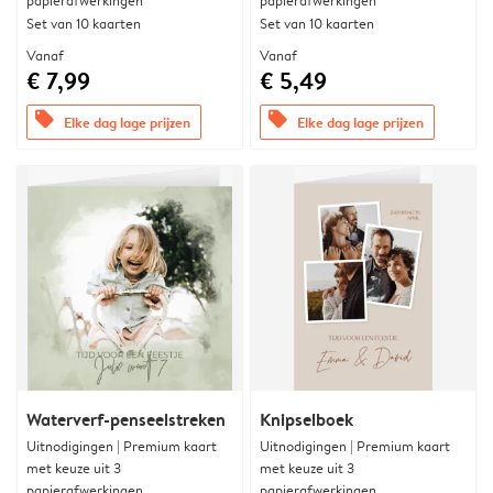
papierafwerkingen
papierafwerkingen
Set van 10 kaarten
Set van 10 kaarten
Vanaf
Vanaf
€ 7,99
€ 5,49
offers
offers
Elke dag lage prijzen
Elke dag lage prijzen
Waterverf-penseelstreken
Knipselboek
Uitnodigingen | Premium kaart
Uitnodigingen | Premium kaart
met keuze uit 3
met keuze uit 3
papierafwerkingen
papierafwerkingen