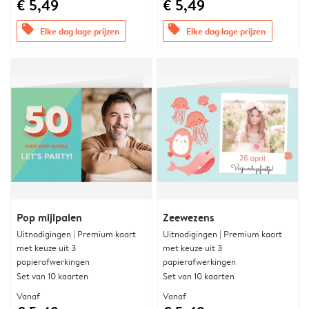
€ 5,49
€ 5,49
offers
offers
Elke dag lage prijzen
Elke dag lage prijzen
Pop mijlpalen
Zeewezens
Uitnodigingen | Premium kaart
Uitnodigingen | Premium kaart
met keuze uit 3
met keuze uit 3
papierafwerkingen
papierafwerkingen
Set van 10 kaarten
Set van 10 kaarten
Vanaf
Vanaf