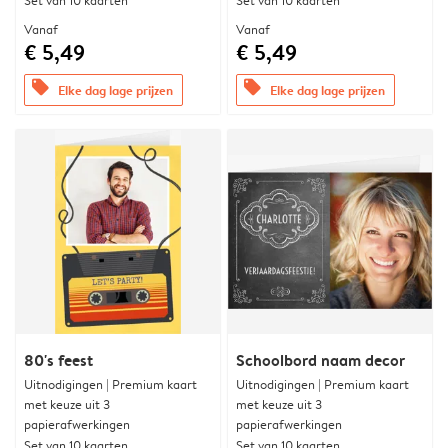
Set van 10 kaarten
Set van 10 kaarten
Vanaf
Vanaf
€ 5,49
€ 5,49
offers
offers
Elke dag lage prijzen
Elke dag lage prijzen
80's feest
Schoolbord naam decor
Uitnodigingen | Premium kaart
Uitnodigingen | Premium kaart
met keuze uit 3
met keuze uit 3
papierafwerkingen
papierafwerkingen
Set van 10 kaarten
Set van 10 kaarten