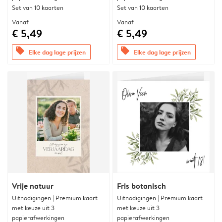
Set van 10 kaarten
Set van 10 kaarten
Vanaf
Vanaf
€ 5,49
€ 5,49
offers
offers
Elke dag lage prijzen
Elke dag lage prijzen
Vrije natuur
Fris botanisch
Uitnodigingen | Premium kaart
Uitnodigingen | Premium kaart
met keuze uit 3
met keuze uit 3
papierafwerkingen
papierafwerkingen