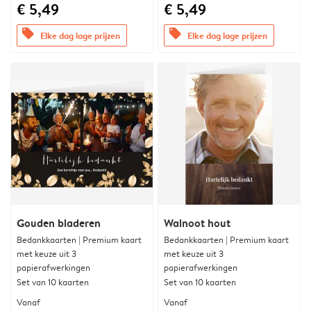
€ 5,49
€ 5,49
offers
offers
Elke dag lage prijzen
Elke dag lage prijzen
Gouden bladeren
Walnoot hout
Bedankkaarten | Premium kaart
Bedankkaarten | Premium kaart
met keuze uit 3
met keuze uit 3
papierafwerkingen
papierafwerkingen
Set van 10 kaarten
Set van 10 kaarten
Vanaf
Vanaf