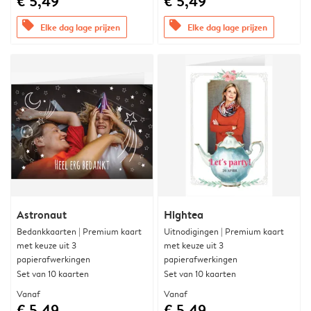
€ 5,49
€ 5,49
offers
offers
Elke dag lage prijzen
Elke dag lage prijzen
Astronaut
Hightea
Bedankkaarten | Premium kaart
Uitnodigingen | Premium kaart
met keuze uit 3
met keuze uit 3
papierafwerkingen
papierafwerkingen
Set van 10 kaarten
Set van 10 kaarten
Vanaf
Vanaf
€ 5,49
€ 5,49