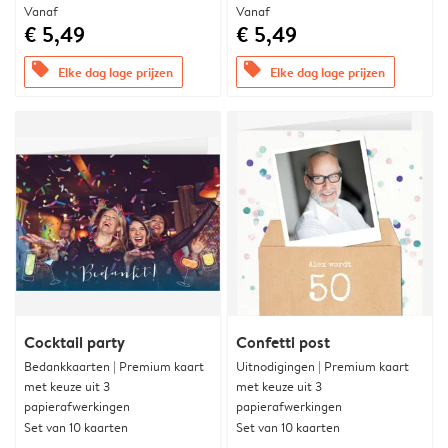
Vanaf
Vanaf
€ 5,49
€ 5,49
offers
offers
Elke dag lage prijzen
Elke dag lage prijzen
Cocktail party
Confetti post
Bedankkaarten | Premium kaart
Uitnodigingen | Premium kaart
met keuze uit 3
met keuze uit 3
papierafwerkingen
papierafwerkingen
Set van 10 kaarten
Set van 10 kaarten