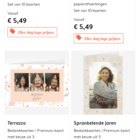
papierafwerkingen
Set van 10 kaarten
Set van 10 kaarten
Vanaf
€ 5,49
Vanaf
€ 5,49
offers
Elke dag lage prijzen
offers
Elke dag lage prijzen
Terrazzo
Sprankelende jaren
Bedankkaarten | Premium kaart
Bedankkaarten | Premium kaart
met keuze uit 3
met keuze uit 3