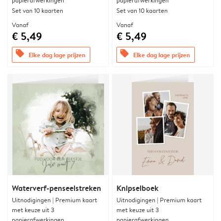
papierafwerkingen
papierafwerkingen
Set van 10 kaarten
Set van 10 kaarten
Vanaf
Vanaf
€ 5,49
€ 5,49
offers
offers
Elke dag lage prijzen
Elke dag lage prijzen
Waterverf-penseelstreken
Knipselboek
Uitnodigingen | Premium kaart
Uitnodigingen | Premium kaart
met keuze uit 3
met keuze uit 3
papierafwerkingen
papierafwerkingen