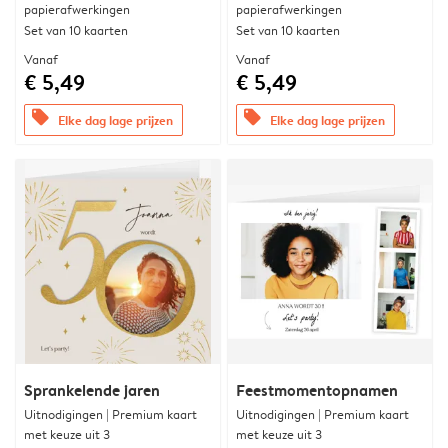
papierafwerkingen
papierafwerkingen
Set van 10 kaarten
Set van 10 kaarten
Vanaf
Vanaf
€ 5,49
€ 5,49
offers
offers
Elke dag lage prijzen
Elke dag lage prijzen
Sprankelende jaren
Feestmomentopnamen
Uitnodigingen | Premium kaart
Uitnodigingen | Premium kaart
met keuze uit 3
met keuze uit 3