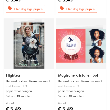
offers
offers
Elke dag lage prijzen
Elke dag lage prijzen
Hightea
Magische kristallen bol
Bedankkaarten | Premium kaart
Bedankkaarten | Premium kaart
met keuze uit 3
met keuze uit 3
papierafwerkingen
papierafwerkingen
Set van 10 kaarten
Set van 10 kaarten
Vanaf
Vanaf
€ 5,49
€ 5,49