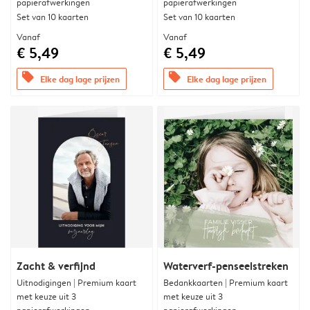
papierafwerkingen
papierafwerkingen
Set van 10 kaarten
Set van 10 kaarten
Vanaf
Vanaf
€ 5,49
€ 5,49
offers
offers
Elke dag lage prijzen
Elke dag lage prijzen
Zacht & verfijnd
Waterverf-penseelstreken
Uitnodigingen | Premium kaart
Bedankkaarten | Premium kaart
met keuze uit 3
met keuze uit 3