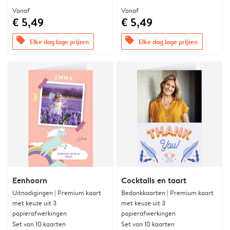
Vanaf
Vanaf
€ 5,49
€ 5,49
offers
offers
Elke dag lage prijzen
Elke dag lage prijzen
Eenhoorn
Cocktails en taart
Uitnodigingen | Premium kaart
Bedankkaarten | Premium kaart
met keuze uit 3
met keuze uit 3
papierafwerkingen
papierafwerkingen
Set van 10 kaarten
Set van 10 kaarten