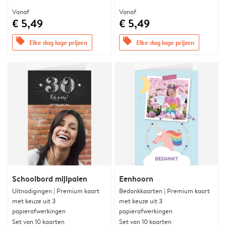
Vanaf
Vanaf
€ 5,49
€ 5,49
offers
offers
Elke dag lage prijzen
Elke dag lage prijzen
Schoolbord mijlpalen
Eenhoorn
Uitnodigingen | Premium kaart
Bedankkaarten | Premium kaart
met keuze uit 3
met keuze uit 3
papierafwerkingen
papierafwerkingen
Set van 10 kaarten
Set van 10 kaarten