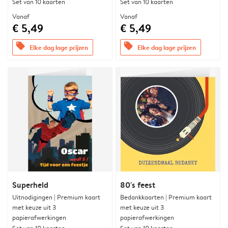
Set van 10 kaarten
Set van 10 kaarten
Vanaf
Vanaf
€ 5,49
€ 5,49
offers
offers
Elke dag lage prijzen
Elke dag lage prijzen
Superheld
80's feest
Uitnodigingen | Premium kaart
Bedankkaarten | Premium kaart
met keuze uit 3
met keuze uit 3
papierafwerkingen
papierafwerkingen