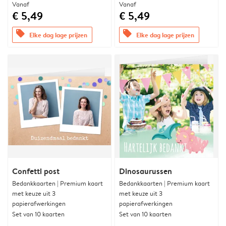
Vanaf
Vanaf
€ 5,49
€ 5,49
offers
offers
Elke dag lage prijzen
Elke dag lage prijzen
Confetti post
Dinosaurussen
Bedankkaarten | Premium kaart
Bedankkaarten | Premium kaart
met keuze uit 3
met keuze uit 3
papierafwerkingen
papierafwerkingen
Set van 10 kaarten
Set van 10 kaarten