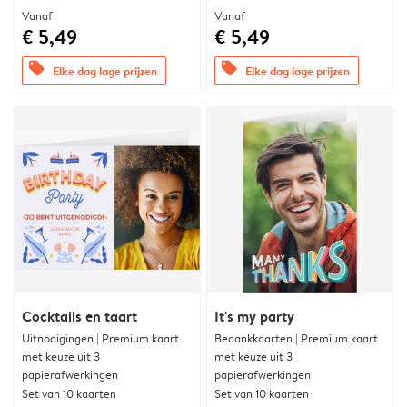
Vanaf
Vanaf
€ 5,49
€ 5,49
offers
offers
Elke dag lage prijzen
Elke dag lage prijzen
Cocktails en taart
It's my party
Uitnodigingen | Premium kaart
Bedankkaarten | Premium kaart
met keuze uit 3
met keuze uit 3
papierafwerkingen
papierafwerkingen
Set van 10 kaarten
Set van 10 kaarten