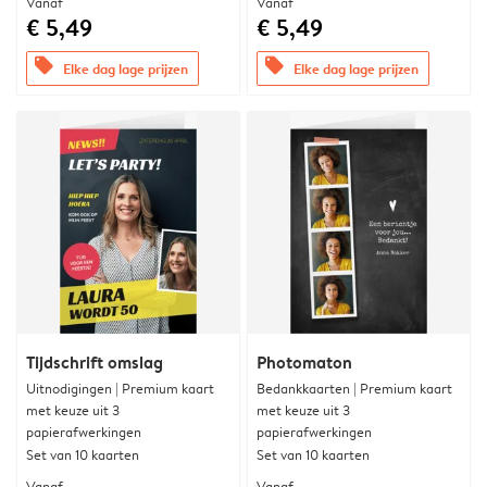
Vanaf
Vanaf
€ 5,49
€ 5,49
offers
offers
Elke dag lage prijzen
Elke dag lage prijzen
Tijdschrift omslag
Photomaton
Uitnodigingen | Premium kaart
Bedankkaarten | Premium kaart
met keuze uit 3
met keuze uit 3
papierafwerkingen
papierafwerkingen
Set van 10 kaarten
Set van 10 kaarten
Vanaf
Vanaf