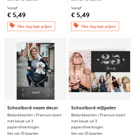
Vanaf
Vanaf
€ 5,49
€ 5,49
offers
offers
Elke dag lage prijzen
Elke dag lage prijzen
Schoolbord naam decor
Schoolbord mijlpalen
Bedankkaarten | Premium kaart
Bedankkaarten | Premium kaart
met keuze uit 3
met keuze uit 3
papierafwerkingen
papierafwerkingen
Set van 10 kaarten
Set van 10 kaarten