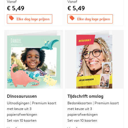
Vanaf
Vanaf
€ 5,49
€ 5,49
offers
offers
Elke dag lage prijzen
Elke dag lage prijzen
Dinosaurussen
Tijdschrift omslag
Uitnodigingen | Premium kaart
Bedankkaarten | Premium kaart
met keuze uit 3
met keuze uit 3
papierafwerkingen
papierafwerkingen
Set van 10 kaarten
Set van 10 kaarten