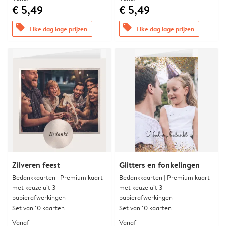
€ 5,49
€ 5,49
offers
offers
Elke dag lage prijzen
Elke dag lage prijzen
Zilveren feest
Glitters en fonkelingen
Bedankkaarten | Premium kaart
Bedankkaarten | Premium kaart
met keuze uit 3
met keuze uit 3
papierafwerkingen
papierafwerkingen
Set van 10 kaarten
Set van 10 kaarten
Vanaf
Vanaf