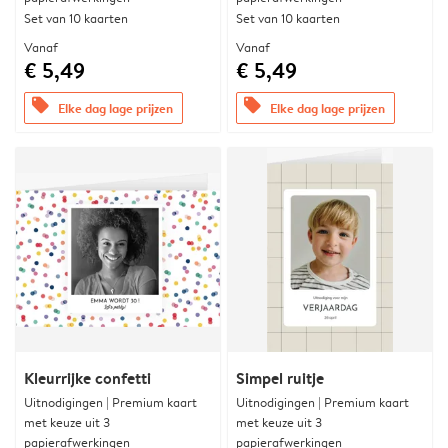
Set van 10 kaarten
Set van 10 kaarten
Vanaf
Vanaf
€ 5,49
€ 5,49
offers
offers
Elke dag lage prijzen
Elke dag lage prijzen
Kleurrijke confetti
Simpel ruitje
Uitnodigingen | Premium kaart
Uitnodigingen | Premium kaart
met keuze uit 3
met keuze uit 3
papierafwerkingen
papierafwerkingen