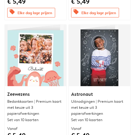
€ 5,49
€ 5,49
offers
offers
Elke dag lage prijzen
Elke dag lage prijzen
Zeewezens
Astronaut
Bedankkaarten | Premium kaart
Uitnodigingen | Premium kaart
met keuze uit 3
met keuze uit 3
papierafwerkingen
papierafwerkingen
Set van 10 kaarten
Set van 10 kaarten
Vanaf
Vanaf