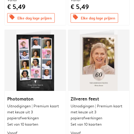
€ 5,49
€ 5,49
offers
offers
Elke dag lage prijzen
Elke dag lage prijzen
Photomaton
Zilveren feest
Uitnodigingen | Premium kaart
Uitnodigingen | Premium kaart
met keuze uit 3
met keuze uit 3
papierafwerkingen
papierafwerkingen
Set van 10 kaarten
Set van 10 kaarten
Vanaf
Vanaf