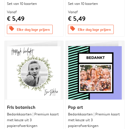
Set van 10 kaarten
Set van 10 kaarten
Vanaf
Vanaf
€ 5,49
€ 5,49
offers
offers
Elke dag lage prijzen
Elke dag lage prijzen
Fris botanisch
Pop art
Bedankkaarten | Premium kaart
Bedankkaarten | Premium kaart
met keuze uit 3
met keuze uit 3
papierafwerkingen
papierafwerkingen