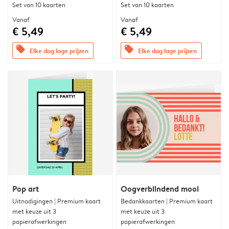
Set van 10 kaarten
Set van 10 kaarten
Vanaf
Vanaf
€ 5,49
€ 5,49
offers
offers
Elke dag lage prijzen
Elke dag lage prijzen
Pop art
Oogverblindend mooi
Uitnodigingen | Premium kaart
Bedankkaarten | Premium kaart
met keuze uit 3
met keuze uit 3
papierafwerkingen
papierafwerkingen