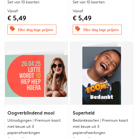
Set van 10 kaarten
Set van 10 kaarten
Vanaf
Vanaf
€ 5,49
€ 5,49
offers
offers
Elke dag lage prijzen
Elke dag lage prijzen
Oogverblindend mooi
Superheld
Uitnodigingen | Premium kaart
Bedankkaarten | Premium kaart
met keuze uit 3
met keuze uit 3
papierafwerkingen
papierafwerkingen