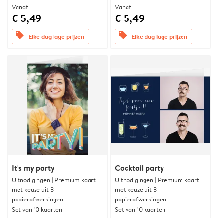
Vanaf
Vanaf
€ 5,49
€ 5,49
offers
offers
Elke dag lage prijzen
Elke dag lage prijzen
It's my party
Cocktail party
Uitnodigingen | Premium kaart
Uitnodigingen | Premium kaart
met keuze uit 3
met keuze uit 3
papierafwerkingen
papierafwerkingen
Set van 10 kaarten
Set van 10 kaarten