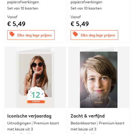
papierafwerkingen
papierafwerkingen
Set van 10 kaarten
Set van 10 kaarten
Vanaf
Vanaf
€ 5,49
€ 5,49
offers
offers
Elke dag lage prijzen
Elke dag lage prijzen
Iconische verjaardag
Zacht & verfijnd
Uitnodigingen | Premium kaart
Bedankkaarten | Premium kaart
met keuze uit 3
met keuze uit 3