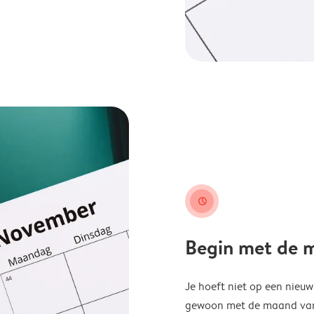
clock
Begin met de ma
Je hoeft niet op een nieu
gewoon met de maand van j