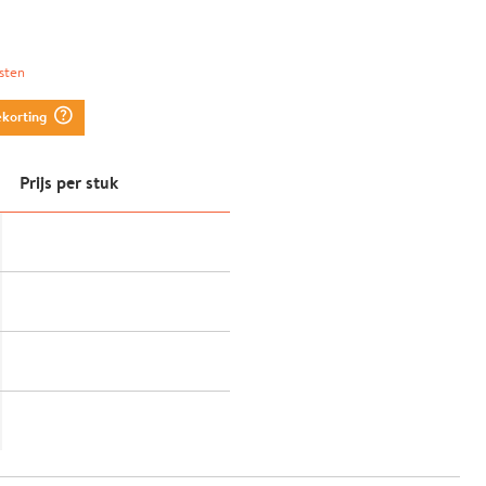
sten
question_mark_circle
ekorting
Prijs per stuk