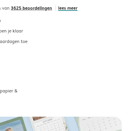
3625 beoordelingen
lees meer
s van
h
ben je klaar
jaardagen toe
 papier &