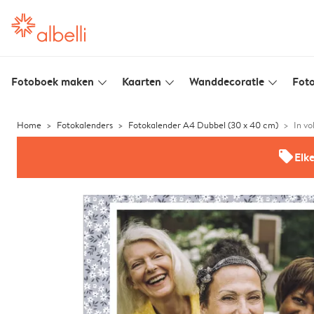
Fotoboek maken
Kaarten
Wanddecoratie
Foto
slim_arrow_down
slim_arrow_down
slim_arrow_down
Home
Fotokalenders
Fotokalender A4 Dubbel (30 x 40 cm)
In vo
offers
Elk