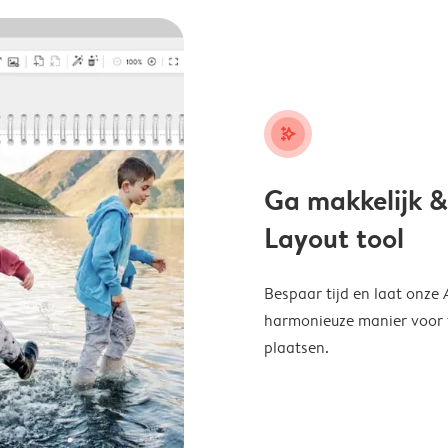
stars_plus
Ga makkelijk &
Layout tool
Bespaar tijd en laat onze
harmonieuze manier voor te
plaatsen.