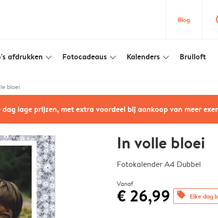
que
Blog
's afdrukken
Fotocadeaus
Kalenders
Bruiloft
slim_arrow_down
slim_arrow_down
slim_arrow_down
lle bloei
e dag lage prijzen, met extra voordeel bij aankoop van meer ex
In volle bloei
Fotokalender A4 Dubbel
Vanaf
€ 26,99
offers
Elke dag l