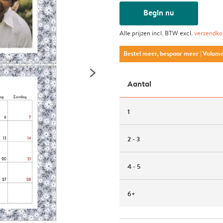
Begin nu
Alle prijzen incl. BTW excl.
verzendko
Bestel meer, bespaar meer
| Volum
Aantal
1
2 - 3
4 - 5
6+