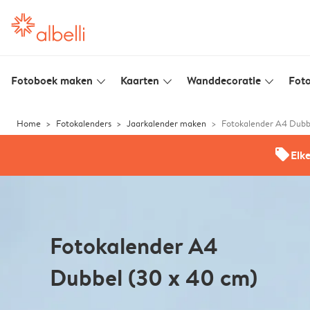
Fotoboek maken
Kaarten
Wanddecoratie
Foto
slim_arrow_down
slim_arrow_down
slim_arrow_down
Home
Fotokalenders
Jaarkalender maken
Fotokalender A4 Dubb
offers
Elk
Fotokalender A4
Dubbel (30 x 40 cm)