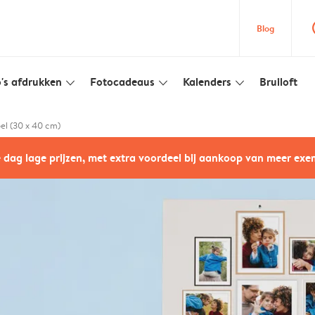
que
Blog
's afdrukken
Fotocadeaus
Kalenders
Bruiloft
slim_arrow_down
slim_arrow_down
slim_arrow_down
el (30 x 40 cm)
e dag lage prijzen, met extra voordeel bij aankoop van meer ex