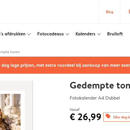
que
Blog
's afdrukken
Fotocadeaus
Kalenders
Bruiloft
slim_arrow_down
slim_arrow_down
slim_arrow_down
mpte tonen
e dag lage prijzen, met extra voordeel bij aankoop van meer ex
Gedempte to
Fotokalender A4 Dubbel
Vanaf
€ 26,99
offers
Elke dag l