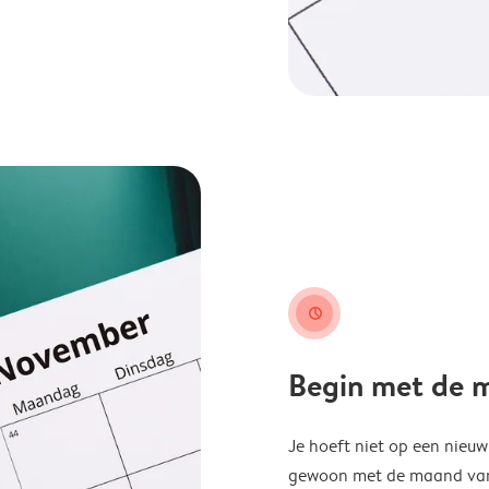
clock
Begin met de ma
Je hoeft niet op een nieu
gewoon met de maand van j