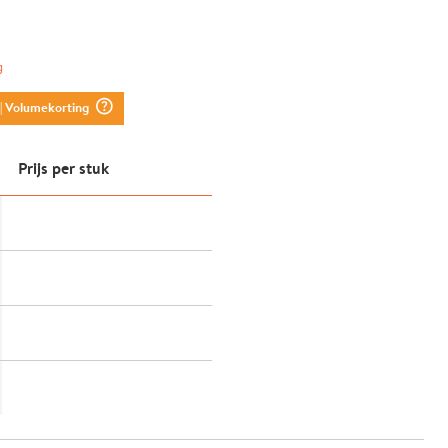
g
question_mark_circle
| Volumekorting
Prijs per stuk