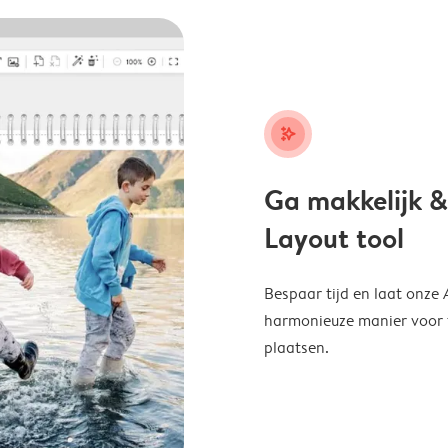
stars_plus
Ga makkelijk &
Layout tool
Bespaar tijd en laat onze
harmonieuze manier voor te
plaatsen.