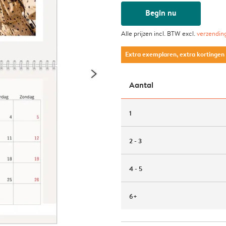
Begin nu
Alle prijzen incl. BTW excl.
verzendin
Extra exemplaren, extra kortingen
Aantal
1
2 - 3
4 - 5
6+