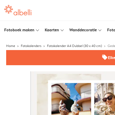
Fotoboek maken
Kaarten
Wanddecoratie
Foto
slim_arrow_down
slim_arrow_down
slim_arrow_down
Home
Fotokalenders
Fotokalender A4 Dubbel (30 x 40 cm)
Gede
offers
Elk