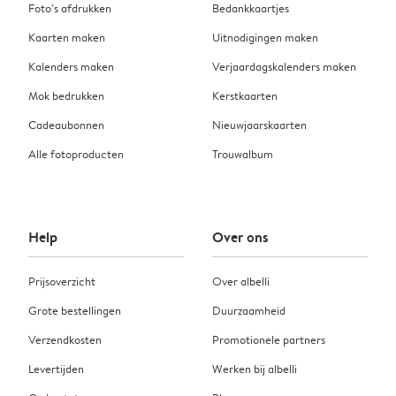
Foto’s afdrukken
Bedankkaartjes
Kaarten maken
Uitnodigingen maken
Kalenders maken
Verjaardagskalenders maken
Mok bedrukken
Kerstkaarten
Cadeaubonnen
Nieuwjaarskaarten
Alle fotoproducten
Trouwalbum
Help
Over ons
Prijsoverzicht
Over albelli
Grote bestellingen
Duurzaamheid
Verzendkosten
Promotionele partners
Levertijden
Werken bij albelli