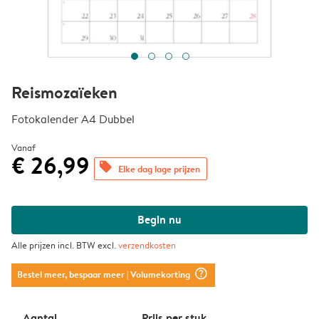
Reismozaïeken
Fotokalender A4 Dubbel
Vanaf
€ 26,99
offers
Elke dag lage prijzen
Begin nu
Alle prijzen incl. BTW excl.
verzendkosten
question_mark_circle
Bestel meer, bespaar meer
| Volumekorting
Aantal
Prijs per stuk