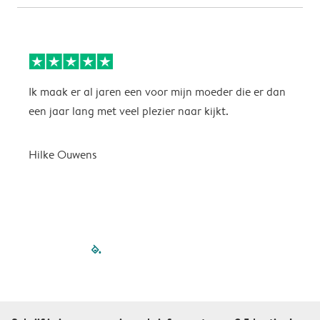
Ik maak er al jaren een voor mijn moeder die er dan
M
een jaar lang met veel plezier naar kijkt.
p
u
m
Hilke Ouwens
filled-pagination
outlined-paginatio
outlined-paginat
outlined-pagin
outlined-pag
outlined-p