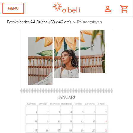
profile
shopping_cart
MENU
Fotokalender A4 Dubbel (30 x 40 cm)
Reismozaïeken