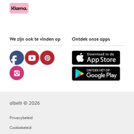
We zijn ook te vinden op
Ontdek onze apps
facebook
youtube
pinterest
instagram
albelli © 2026
Privacybeleid
Cookiebeleid