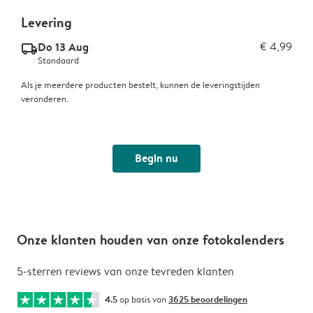
Levering
Do 13 Aug
€ 4,99
delivery_standard_v2
Standaard
Als je meerdere producten bestelt, kunnen de leveringstijden
veranderen.
Begin nu
Onze klanten houden van onze fotokalenders
5-sterren reviews van onze tevreden klanten
4.5
op basis van
3625 beoordelingen