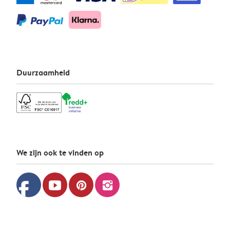
Duurzaamheid
We zijn ook te vinden op
facebook
youtube
pinterest
instagram