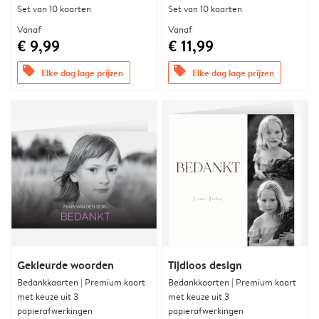
Set van 10 kaarten
Set van 10 kaarten
Vanaf
Vanaf
€ 9,99
€ 11,99
offers
offers
Elke dag lage prijzen
Elke dag lage prijzen
Gekleurde woorden
Tijdloos design
Bedankkaarten | Premium kaart
Bedankkaarten | Premium kaart
met keuze uit 3
met keuze uit 3
papierafwerkingen
papierafwerkingen