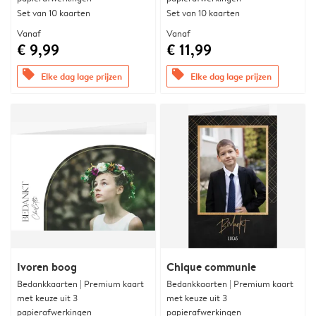
Set van 10 kaarten
Set van 10 kaarten
Vanaf
Vanaf
€ 9,99
€ 11,99
offers
offers
Elke dag lage prijzen
Elke dag lage prijzen
Ivoren boog
Chique communie
Bedankkaarten | Premium kaart
Bedankkaarten | Premium kaart
met keuze uit 3
met keuze uit 3
papierafwerkingen
papierafwerkingen