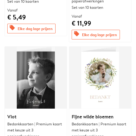
papierafwerkingen
Set van 10 kaarten
Set van 10 kaarten
Vanaf
€ 5,49
Vanaf
€ 11,99
offers
Elke dag lage prijzen
offers
Elke dag lage prijzen
Vlot
Fijne wilde bloemen
Bedankkaarten | Premium kaart
Bedankkaarten | Premium kaart
met keuze uit 3
met keuze uit 3