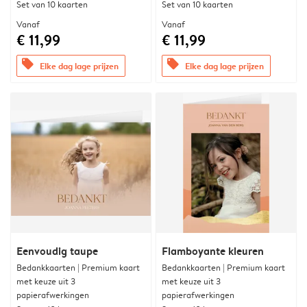
Set van 10 kaarten
Set van 10 kaarten
Vanaf
Vanaf
€ 11,99
€ 11,99
offers
offers
Elke dag lage prijzen
Elke dag lage prijzen
Eenvoudig taupe
Flamboyante kleuren
Bedankkaarten | Premium kaart
Bedankkaarten | Premium kaart
met keuze uit 3
met keuze uit 3
papierafwerkingen
papierafwerkingen