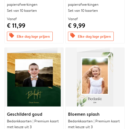
papierafwerkingen
papierafwerkingen
Set van 10 kaarten
Set van 10 kaarten
Vanaf
Vanaf
€ 11,99
€ 9,99
offers
offers
Elke dag lage prijzen
Elke dag lage prijzen
Geschilderd goud
Bloemen splash
Bedankkaarten | Premium kaart
Bedankkaarten | Premium kaart
met keuze uit 3
met keuze uit 3