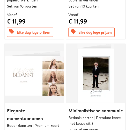
papierafwerkingen
papierafwerkingen
Set van 10 kaarten
Set van 10 kaarten
Vanaf
Vanaf
€ 11,99
€ 11,99
offers
offers
Elke dag lage prijzen
Elke dag lage prijzen
Elegante
Minimalistische communie
Bedankkaarten | Premium kaart
momentopnamen
met keuze uit 3
Bedankkaarten | Premium kaart
papierafwerkingen