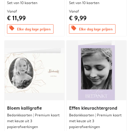
Set van 10 kaarten
Set van 10 kaarten
Vanaf
Vanaf
€ 11,99
€ 9,99
offers
offers
Elke dag lage prijzen
Elke dag lage prijzen
Bloem kalligrafie
Effen kleurachtergrond
Bedankkaarten | Premium kaart
Bedankkaarten | Premium kaart
met keuze uit 3
met keuze uit 3
papierafwerkingen
papierafwerkingen