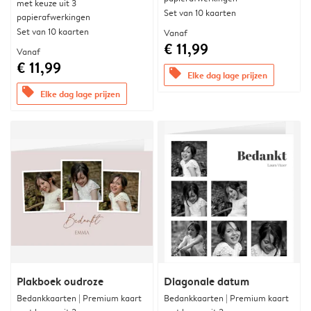
met keuze uit 3
Set van 10 kaarten
papierafwerkingen
Set van 10 kaarten
Vanaf
€ 11,99
Vanaf
€ 11,99
offers
Elke dag lage prijzen
offers
Elke dag lage prijzen
Plakboek oudroze
Diagonale datum
Bedankkaarten | Premium kaart
Bedankkaarten | Premium kaart