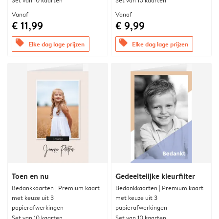
Set van 10 kaarten
Set van 10 kaarten
Vanaf
Vanaf
€ 11,99
€ 9,99
offers
offers
Elke dag lage prijzen
Elke dag lage prijzen
Toen en nu
Gedeeltelijke kleurfilter
Bedankkaarten | Premium kaart
Bedankkaarten | Premium kaart
met keuze uit 3
met keuze uit 3
papierafwerkingen
papierafwerkingen
Set van 10 kaarten
Set van 10 kaarten