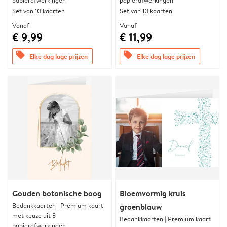
papierafwerkingen
papierafwerkingen
Set van 10 kaarten
Set van 10 kaarten
Vanaf
Vanaf
€ 9,99
€ 11,99
offers
offers
Elke dag lage prijzen
Elke dag lage prijzen
Gouden botanische boog
Bloemvormig kruis
Bedankkaarten | Premium kaart
groenblauw
met keuze uit 3
Bedankkaarten | Premium kaart
papierafwerkingen