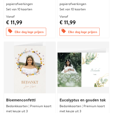
papierafwerkingen
papierafwerkingen
Set van 10 kaarten
Set van 10 kaarten
Vanaf
Vanaf
€ 11,99
€ 11,99
offers
offers
Elke dag lage prijzen
Elke dag lage prijzen
Bloemenconfetti
Eucalyptus en gouden tak
Bedankkaarten | Premium kaart
Bedankkaarten | Premium kaart
met keuze uit 3
met keuze uit 3