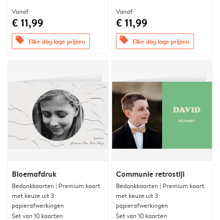
Vanaf
Vanaf
€ 11,99
€ 11,99
offers
offers
Elke dag lage prijzen
Elke dag lage prijzen
Bloemafdruk
Communie retrostijl
Bedankkaarten | Premium kaart
Bedankkaarten | Premium kaart
met keuze uit 3
met keuze uit 3
papierafwerkingen
papierafwerkingen
Set van 10 kaarten
Set van 10 kaarten