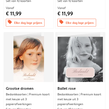
Set van 10 kaarten
Set van 10 kaarten
Vanaf
Vanaf
€ 11,99
€ 11,99
offers
offers
Elke dag lage prijzen
Elke dag lage prijzen
Grootse dromen
Ballet rose
Bedankkaarten | Premium kaart
Bedankkaarten | Premium kaart
met keuze uit 3
met keuze uit 3
papierafwerkingen
papierafwerkingen