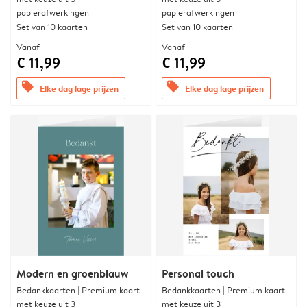
papierafwerkingen
papierafwerkingen
Set van 10 kaarten
Set van 10 kaarten
Vanaf
Vanaf
€ 11,99
€ 11,99
offers
offers
Elke dag lage prijzen
Elke dag lage prijzen
Modern en groenblauw
Personal touch
Bedankkaarten | Premium kaart
Bedankkaarten | Premium kaart
met keuze uit 3
met keuze uit 3