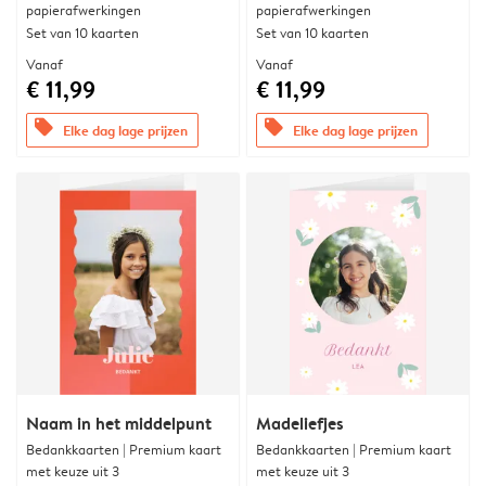
papierafwerkingen
papierafwerkingen
Set van 10 kaarten
Set van 10 kaarten
Vanaf
Vanaf
€ 11,99
€ 11,99
offers
offers
Elke dag lage prijzen
Elke dag lage prijzen
Naam in het middelpunt
Madeliefjes
Bedankkaarten | Premium kaart
Bedankkaarten | Premium kaart
met keuze uit 3
met keuze uit 3