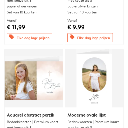
met keuze uit 3
met keuze uit 3
papierafwerkingen
papierafwerkingen
Set van 10 kaarten
Set van 10 kaarten
Vanaf
Vanaf
€ 11,99
€ 9,99
offers
offers
Elke dag lage prijzen
Elke dag lage prijzen
Aquarel abstract perzik
Moderne ovale lijst
Bedankkaarten | Premium kaart
Bedankkaarten | Premium kaart
met keuze uit 3
met keuze uit 3