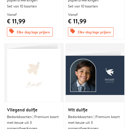
papierafwerkingen
papierafwerkingen
Set van 10 kaarten
Set van 10 kaarten
Vanaf
Vanaf
€ 11,99
€ 11,99
offers
offers
Elke dag lage prijzen
Elke dag lage prijzen
Vliegend duifje
Wit duifje
Bedankkaarten | Premium kaart
Bedankkaarten | Premium kaart
met keuze uit 3
met keuze uit 3
papierafwerkingen
papierafwerkingen