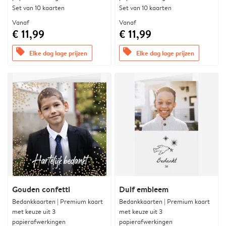
Set van 10 kaarten
Set van 10 kaarten
Vanaf
Vanaf
€ 11,99
€ 11,99
offers
offers
Elke dag lage prijzen
Elke dag lage prijzen
Gouden confetti
Duif embleem
Bedankkaarten | Premium kaart
Bedankkaarten | Premium kaart
met keuze uit 3
met keuze uit 3
papierafwerkingen
papierafwerkingen