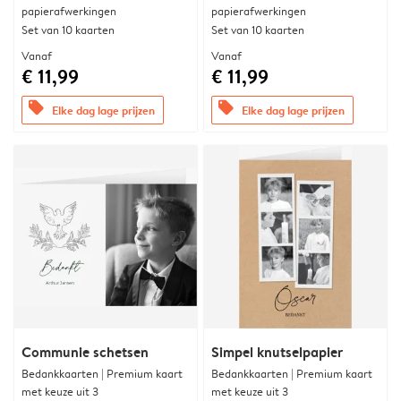
papierafwerkingen
papierafwerkingen
Set van 10 kaarten
Set van 10 kaarten
Vanaf
Vanaf
€ 11,99
€ 11,99
offers
offers
Elke dag lage prijzen
Elke dag lage prijzen
Communie schetsen
Simpel knutselpapier
Bedankkaarten | Premium kaart
Bedankkaarten | Premium kaart
met keuze uit 3
met keuze uit 3