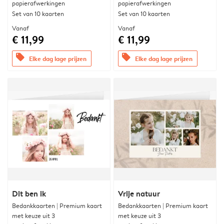
papierafwerkingen
papierafwerkingen
Set van 10 kaarten
Set van 10 kaarten
Vanaf
Vanaf
€ 11,99
€ 11,99
offers
offers
Elke dag lage prijzen
Elke dag lage prijzen
Dit ben ik
Vrije natuur
Bedankkaarten | Premium kaart
Bedankkaarten | Premium kaart
met keuze uit 3
met keuze uit 3