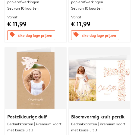
papierafwerkingen
papierafwerkingen
Set van 10 kaarten
Set van 10 kaarten
Vanaf
Vanaf
€ 11,99
€ 11,99
offers
offers
Elke dag lage prijzen
Elke dag lage prijzen
Pastelkleurige duif
Bloemvormig kruis perzik
Bedankkaarten | Premium kaart
Bedankkaarten | Premium kaart
met keuze uit 3
met keuze uit 3