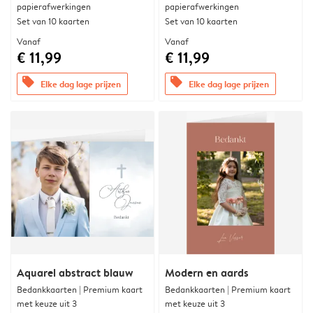
papierafwerkingen
papierafwerkingen
Set van 10 kaarten
Set van 10 kaarten
Vanaf
Vanaf
€ 11,99
€ 11,99
offers
offers
Elke dag lage prijzen
Elke dag lage prijzen
Aquarel abstract blauw
Modern en aards
Bedankkaarten | Premium kaart
Bedankkaarten | Premium kaart
met keuze uit 3
met keuze uit 3