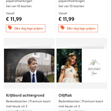
papierafwerkingen
papierafwerkingen
Set van 10 kaarten
Set van 10 kaarten
Vanaf
Vanaf
€ 11,99
€ 11,99
offers
offers
Elke dag lage prijzen
Elke dag lage prijzen
Krijtbord achtergrond
Olijftak
Bedankkaarten | Premium kaart
Bedankkaarten | Premium kaart
met keuze uit 3
met keuze uit 3