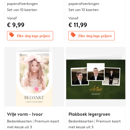
papierafwerkingen
papierafwerkingen
Set van 10 kaarten
Set van 10 kaarten
Vanaf
Vanaf
€ 9,99
€ 11,99
offers
offers
Elke dag lage prijzen
Elke dag lage prijzen
Vrije vorm - Ivoor
Plakboek legergroen
Bedankkaarten | Premium kaart
Bedankkaarten | Premium kaart
met keuze uit 3
met keuze uit 3