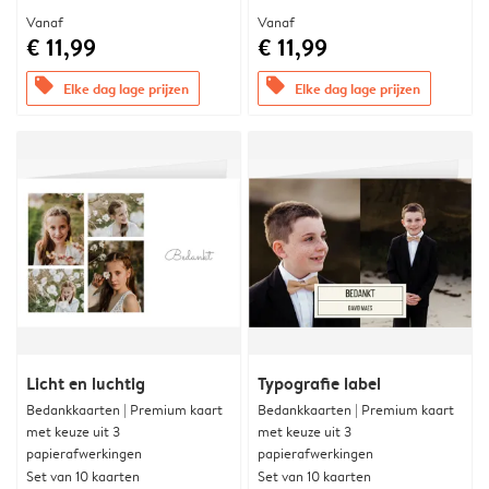
Vanaf
Vanaf
€ 11,99
€ 11,99
offers
offers
Elke dag lage prijzen
Elke dag lage prijzen
Licht en luchtig
Typografie label
Bedankkaarten | Premium kaart
Bedankkaarten | Premium kaart
met keuze uit 3
met keuze uit 3
papierafwerkingen
papierafwerkingen
Set van 10 kaarten
Set van 10 kaarten