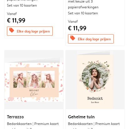
met keuze uit 3
Set van 10 kaarten
papierafwerkingen
Set van 10 kaarten
Vanaf
€ 11,99
Vanaf
€ 11,99
offers
Elke dag lage prijzen
offers
Elke dag lage prijzen
Terrazzo
Geheime tuin
Bedankkaarten | Premium kaart
Bedankkaarten | Premium kaart