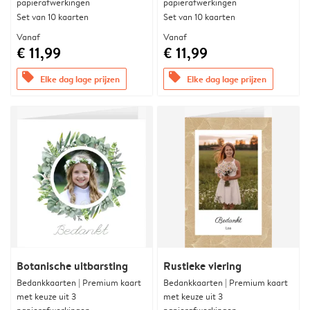
papierafwerkingen
papierafwerkingen
Set van 10 kaarten
Set van 10 kaarten
Vanaf
Vanaf
€ 11,99
€ 11,99
offers
offers
Elke dag lage prijzen
Elke dag lage prijzen
Botanische uitbarsting
Rustieke viering
Bedankkaarten | Premium kaart
Bedankkaarten | Premium kaart
met keuze uit 3
met keuze uit 3