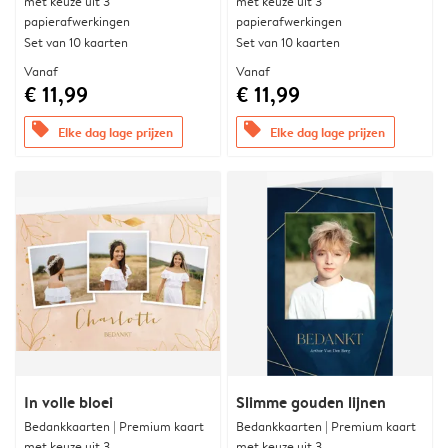
met keuze uit 3
met keuze uit 3
papierafwerkingen
papierafwerkingen
Set van 10 kaarten
Set van 10 kaarten
Vanaf
Vanaf
€ 11,99
€ 11,99
offers
offers
Elke dag lage prijzen
Elke dag lage prijzen
In volle bloei
Slimme gouden lijnen
Bedankkaarten | Premium kaart
Bedankkaarten | Premium kaart
met keuze uit 3
met keuze uit 3