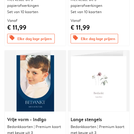
papierafwerkingen
papierafwerkingen
Set van 10 kaarten
Set van 10 kaarten
Vanaf
Vanaf
€ 11,99
€ 11,99
offers
offers
Elke dag lage prijzen
Elke dag lage prijzen
Vrije vorm - Indigo
Lange stengels
Bedankkaarten | Premium kaart
Bedankkaarten | Premium kaart
met keuze uit 3
met keuze uit 3