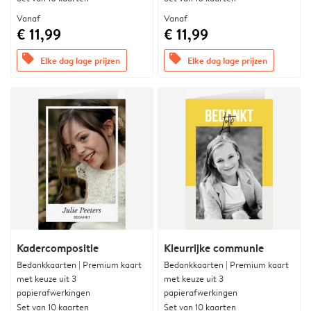
Vanaf
Vanaf
€ 11,99
€ 11,99
offers
offers
Elke dag lage prijzen
Elke dag lage prijzen
Kadercompositie
Kleurrijke communie
Bedankkaarten | Premium kaart
Bedankkaarten | Premium kaart
met keuze uit 3
met keuze uit 3
papierafwerkingen
papierafwerkingen
Set van 10 kaarten
Set van 10 kaarten