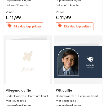
papierafwerkingen
papierafwerkingen
Set van 10 kaarten
Set van 10 kaarten
Vanaf
Vanaf
€ 11,99
€ 11,99
offers
offers
Elke dag lage prijzen
Elke dag lage prijzen
Vliegend duifje
Wit duifje
Bedankkaarten | Premium kaart
Bedankkaarten | Premium kaart
met keuze uit 3
met keuze uit 3
papierafwerkingen
papierafwerkingen