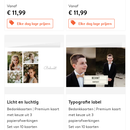
Vanaf
Vanaf
€ 11,99
€ 11,99
offers
offers
Elke dag lage prijzen
Elke dag lage prijzen
Licht en luchtig
Typografie label
Bedankkaarten | Premium kaart
Bedankkaarten | Premium kaart
met keuze uit 3
met keuze uit 3
papierafwerkingen
papierafwerkingen
Set van 10 kaarten
Set van 10 kaarten