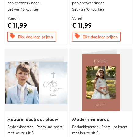
papierafwerkingen
papierafwerkingen
Set van 10 kaarten
Set van 10 kaarten
Vanaf
Vanaf
€ 11,99
€ 11,99
offers
offers
Elke dag lage prijzen
Elke dag lage prijzen
Aquarel abstract blauw
Modern en aards
Bedankkaarten | Premium kaart
Bedankkaarten | Premium kaart
met keuze uit 3
met keuze uit 3