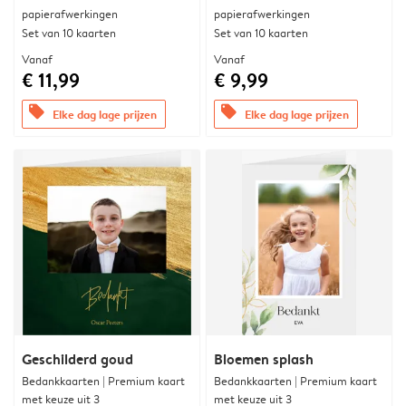
papierafwerkingen
papierafwerkingen
Set van 10 kaarten
Set van 10 kaarten
Vanaf
Vanaf
€ 11,99
€ 9,99
offers
offers
Elke dag lage prijzen
Elke dag lage prijzen
Geschilderd goud
Bloemen splash
Bedankkaarten | Premium kaart
Bedankkaarten | Premium kaart
met keuze uit 3
met keuze uit 3