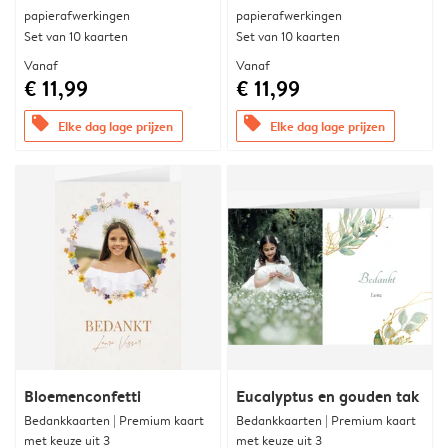
papierafwerkingen
papierafwerkingen
Set van 10 kaarten
Set van 10 kaarten
Vanaf
Vanaf
€ 11,99
€ 11,99
offers
offers
Elke dag lage prijzen
Elke dag lage prijzen
Bloemenconfetti
Eucalyptus en gouden tak
Bedankkaarten | Premium kaart
Bedankkaarten | Premium kaart
met keuze uit 3
met keuze uit 3