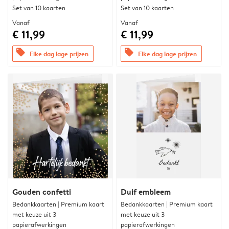
Set van 10 kaarten
Set van 10 kaarten
Vanaf
Vanaf
€ 11,99
€ 11,99
offers
offers
Elke dag lage prijzen
Elke dag lage prijzen
Gouden confetti
Duif embleem
Bedankkaarten | Premium kaart
Bedankkaarten | Premium kaart
met keuze uit 3
met keuze uit 3
papierafwerkingen
papierafwerkingen