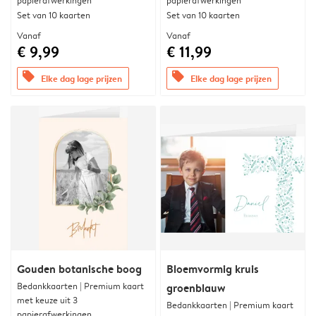
papierafwerkingen
papierafwerkingen
Set van 10 kaarten
Set van 10 kaarten
Vanaf
Vanaf
€ 9,99
€ 11,99
offers
offers
Elke dag lage prijzen
Elke dag lage prijzen
Gouden botanische boog
Bloemvormig kruis
Bedankkaarten | Premium kaart
groenblauw
met keuze uit 3
Bedankkaarten | Premium kaart
papierafwerkingen