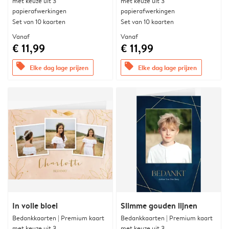
met keuze uit 3
met keuze uit 3
papierafwerkingen
papierafwerkingen
Set van 10 kaarten
Set van 10 kaarten
Vanaf
Vanaf
€ 11,99
€ 11,99
offers
offers
Elke dag lage prijzen
Elke dag lage prijzen
In volle bloei
Slimme gouden lijnen
Bedankkaarten | Premium kaart
Bedankkaarten | Premium kaart
met keuze uit 3
met keuze uit 3