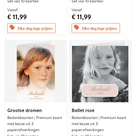
Set van 10 kaarten
Set van 10 kaarten
Vanaf
Vanaf
€ 11,99
€ 11,99
offers
offers
Elke dag lage prijzen
Elke dag lage prijzen
Grootse dromen
Ballet rose
Bedankkaarten | Premium kaart
Bedankkaarten | Premium kaart
met keuze uit 3
met keuze uit 3
papierafwerkingen
papierafwerkingen