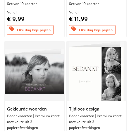
Set van 10 kaarten
Set van 10 kaarten
Vanaf
Vanaf
€ 9,99
€ 11,99
offers
offers
Elke dag lage prijzen
Elke dag lage prijzen
Gekleurde woorden
Tijdloos design
Bedankkaarten | Premium kaart
Bedankkaarten | Premium kaart
met keuze uit 3
met keuze uit 3
papierafwerkingen
papierafwerkingen