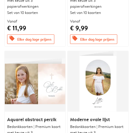
met keuze uit 3
met keuze uit 3
papierafwerkingen
papierafwerkingen
Set van 10 kaarten
Set van 10 kaarten
Vanaf
Vanaf
€ 11,99
€ 9,99
offers
offers
Elke dag lage prijzen
Elke dag lage prijzen
Aquarel abstract perzik
Moderne ovale lijst
Bedankkaarten | Premium kaart
Bedankkaarten | Premium kaart
met keuze uit 3
met keuze uit 3