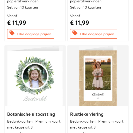
papierafwerkingen
papierafwerkingen
Set van 10 kaarten
Set van 10 kaarten
Vanaf
Vanaf
€ 11,99
€ 11,99
offers
offers
Elke dag lage prijzen
Elke dag lage prijzen
Botanische uitbarsting
Rustieke viering
Bedankkaarten | Premium kaart
Bedankkaarten | Premium kaart
met keuze uit 3
met keuze uit 3