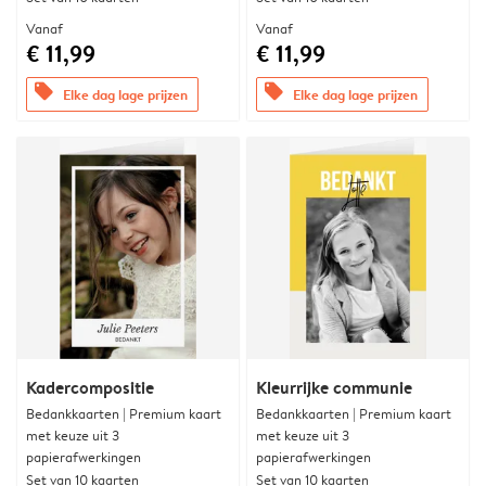
Vanaf
Vanaf
€ 11,99
€ 11,99
offers
offers
Elke dag lage prijzen
Elke dag lage prijzen
Kadercompositie
Kleurrijke communie
Bedankkaarten | Premium kaart
Bedankkaarten | Premium kaart
met keuze uit 3
met keuze uit 3
papierafwerkingen
papierafwerkingen
Set van 10 kaarten
Set van 10 kaarten