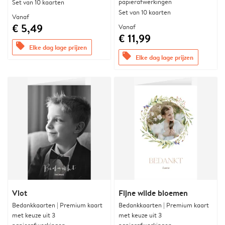
papierafwerkingen
Set van 10 kaarten
Set van 10 kaarten
Vanaf
€ 5,49
Vanaf
€ 11,99
offers
Elke dag lage prijzen
offers
Elke dag lage prijzen
Vlot
Fijne wilde bloemen
Bedankkaarten | Premium kaart
Bedankkaarten | Premium kaart
met keuze uit 3
met keuze uit 3