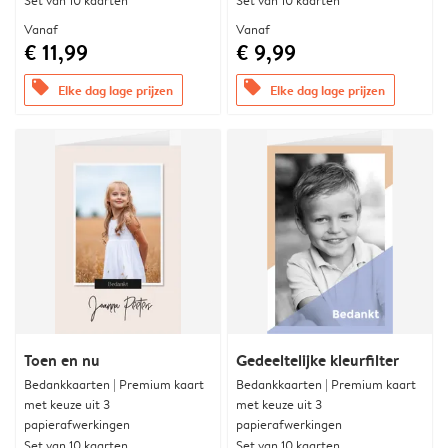
Set van 10 kaarten
Set van 10 kaarten
Vanaf
Vanaf
€ 11,99
€ 9,99
offers
offers
Elke dag lage prijzen
Elke dag lage prijzen
Toen en nu
Gedeeltelijke kleurfilter
Bedankkaarten | Premium kaart
Bedankkaarten | Premium kaart
met keuze uit 3
met keuze uit 3
papierafwerkingen
papierafwerkingen
Set van 10 kaarten
Set van 10 kaarten