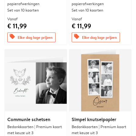
papierafwerkingen
papierafwerkingen
Set van 10 kaarten
Set van 10 kaarten
Vanaf
Vanaf
€ 11,99
€ 11,99
offers
offers
Elke dag lage prijzen
Elke dag lage prijzen
Communie schetsen
Simpel knutselpapier
Bedankkaarten | Premium kaart
Bedankkaarten | Premium kaart
met keuze uit 3
met keuze uit 3