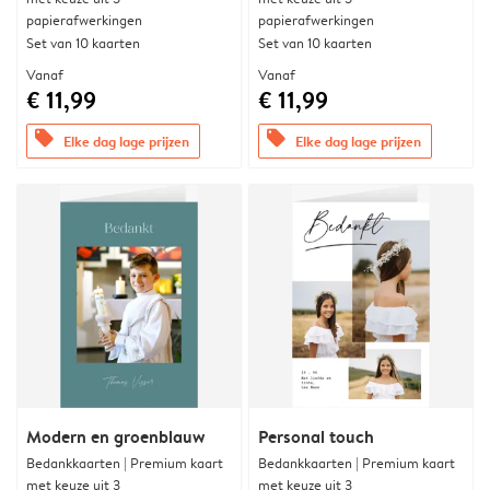
papierafwerkingen
papierafwerkingen
Set van 10 kaarten
Set van 10 kaarten
Vanaf
Vanaf
€ 11,99
€ 11,99
offers
offers
Elke dag lage prijzen
Elke dag lage prijzen
Modern en groenblauw
Personal touch
Bedankkaarten | Premium kaart
Bedankkaarten | Premium kaart
met keuze uit 3
met keuze uit 3