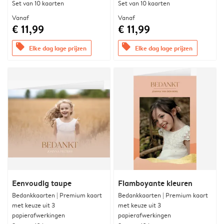
Set van 10 kaarten
Set van 10 kaarten
Vanaf
Vanaf
€ 11,99
€ 11,99
offers
offers
Elke dag lage prijzen
Elke dag lage prijzen
Eenvoudig taupe
Flamboyante kleuren
Bedankkaarten | Premium kaart
Bedankkaarten | Premium kaart
met keuze uit 3
met keuze uit 3
papierafwerkingen
papierafwerkingen