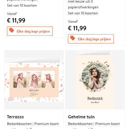
met keuze uit 3
Set van 10 kaarten
papierafwerkingen
Set van 10 kaarten
Vanaf
€ 11,99
Vanaf
€ 11,99
offers
Elke dag lage prijzen
offers
Elke dag lage prijzen
Terrazzo
Geheime tuin
Bedankkaarten | Premium kaart
Bedankkaarten | Premium kaart