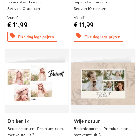
papierafwerkingen
papierafwerkingen
Set van 10 kaarten
Set van 10 kaarten
Vanaf
Vanaf
€ 11,99
€ 11,99
offers
offers
Elke dag lage prijzen
Elke dag lage prijzen
Dit ben ik
Vrije natuur
Bedankkaarten | Premium kaart
Bedankkaarten | Premium kaart
met keuze uit 3
met keuze uit 3