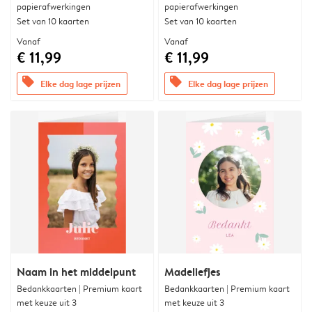
papierafwerkingen
papierafwerkingen
Set van 10 kaarten
Set van 10 kaarten
Vanaf
Vanaf
€ 11,99
€ 11,99
offers
offers
Elke dag lage prijzen
Elke dag lage prijzen
Naam in het middelpunt
Madeliefjes
Bedankkaarten | Premium kaart
Bedankkaarten | Premium kaart
met keuze uit 3
met keuze uit 3