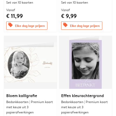
Set van 10 kaarten
Set van 10 kaarten
Vanaf
Vanaf
€ 11,99
€ 9,99
offers
offers
Elke dag lage prijzen
Elke dag lage prijzen
Bloem kalligrafie
Effen kleurachtergrond
Bedankkaarten | Premium kaart
Bedankkaarten | Premium kaart
met keuze uit 3
met keuze uit 3
papierafwerkingen
papierafwerkingen