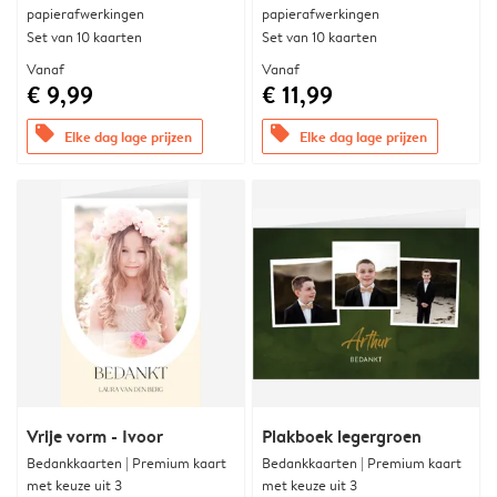
papierafwerkingen
papierafwerkingen
Set van 10 kaarten
Set van 10 kaarten
Vanaf
Vanaf
€ 9,99
€ 11,99
offers
offers
Elke dag lage prijzen
Elke dag lage prijzen
Vrije vorm - Ivoor
Plakboek legergroen
Bedankkaarten | Premium kaart
Bedankkaarten | Premium kaart
met keuze uit 3
met keuze uit 3