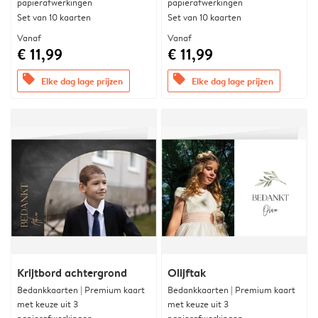
papierafwerkingen
papierafwerkingen
Set van 10 kaarten
Set van 10 kaarten
Vanaf
Vanaf
€ 11,99
€ 11,99
offers
offers
Elke dag lage prijzen
Elke dag lage prijzen
Krijtbord achtergrond
Olijftak
Bedankkaarten | Premium kaart
Bedankkaarten | Premium kaart
met keuze uit 3
met keuze uit 3