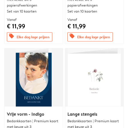
papierafwerkingen
papierafwerkingen
Set van 10 kaarten
Set van 10 kaarten
Vanaf
Vanaf
€ 11,99
€ 11,99
offers
offers
Elke dag lage prijzen
Elke dag lage prijzen
Vrije vorm - Indigo
Lange stengels
Bedankkaarten | Premium kaart
Bedankkaarten | Premium kaart
met keuze uit 3
met keuze uit 3