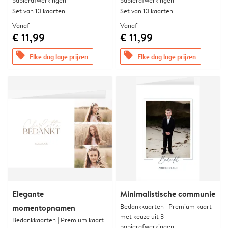
papierafwerkingen
papierafwerkingen
Set van 10 kaarten
Set van 10 kaarten
Vanaf
Vanaf
€ 11,99
€ 11,99
offers
offers
Elke dag lage prijzen
Elke dag lage prijzen
Elegante
Minimalistische communie
Bedankkaarten | Premium kaart
momentopnamen
met keuze uit 3
Bedankkaarten | Premium kaart
papierafwerkingen