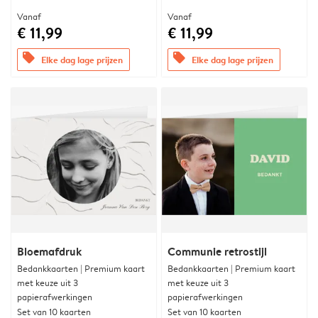
Vanaf
Vanaf
€ 11,99
€ 11,99
offers
offers
Elke dag lage prijzen
Elke dag lage prijzen
Bloemafdruk
Communie retrostijl
Bedankkaarten | Premium kaart
Bedankkaarten | Premium kaart
met keuze uit 3
met keuze uit 3
papierafwerkingen
papierafwerkingen
Set van 10 kaarten
Set van 10 kaarten