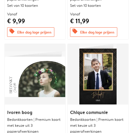
Set van 10 kaarten
Set van 10 kaarten
Vanaf
Vanaf
€ 9,99
€ 11,99
offers
offers
Elke dag lage prijzen
Elke dag lage prijzen
Ivoren boog
Chique communie
Bedankkaarten | Premium kaart
Bedankkaarten | Premium kaart
met keuze uit 3
met keuze uit 3
papierafwerkingen
papierafwerkingen