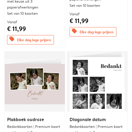
met keuze uit 3
Set van 10 kaarten
papierafwerkingen
Set van 10 kaarten
Vanaf
€ 11,99
Vanaf
€ 11,99
offers
Elke dag lage prijzen
offers
Elke dag lage prijzen
Plakboek oudroze
Diagonale datum
Bedankkaarten | Premium kaart
Bedankkaarten | Premium kaart