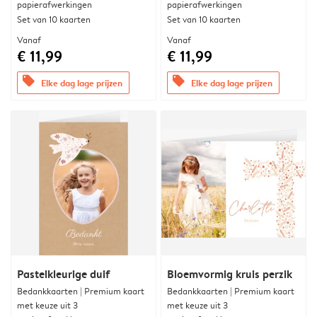
papierafwerkingen
papierafwerkingen
Set van 10 kaarten
Set van 10 kaarten
Vanaf
Vanaf
€ 11,99
€ 11,99
offers
offers
Elke dag lage prijzen
Elke dag lage prijzen
Pastelkleurige duif
Bloemvormig kruis perzik
Bedankkaarten | Premium kaart
Bedankkaarten | Premium kaart
met keuze uit 3
met keuze uit 3